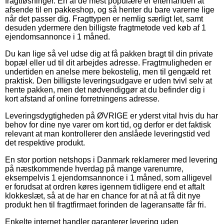
fragtløsninger. En af de mest populære er efterhånden at
afsende til en pakkeshop, og så henter du bare varerne lige
når det passer dig. Fragttypen er nemlig særligt let, samt
desuden ydermere den billigste fragtmetode ved køb af 1
ejendomsannonce i 1 måned.
Du kan lige så vel udse dig at få pakken bragt til din private
bopæl eller ud til dit arbejdes adresse. Fragtmuligheden er
undertiden en anelse mere bekostelig, men til gengæld ret
praktisk. Den billigste leveringsudgave er uden tvivl selv at
hente pakken, men det nødvendiggør at du befinder dig i
kort afstand af online forretningens adresse.
Leveringsdygtigheden på ØVRIGE er yderst vital hvis du har
behov for dine nye varer om kort tid, og derfor er det faktisk
relevant at man kontrollerer den anslåede leveringstid ved
det respektive produkt.
En stor portion netshops i Danmark reklamerer med levering
på næstkommende hverdag på mange varenumre,
eksempelvis 1 ejendomsannonce i 1 måned, som alligevel
er forudsat at ordren køres igennem tidligere end et aftalt
klokkeslæt, så at de har en chance for at nå at få dit nye
produkt hen til fragtfirmaet forinden de lageransatte får fri.
Enkelte internet handler garanterer levering uden