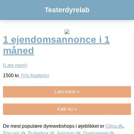
Teaterdyrelab
1 ejendomsannonce i 1
måned
(Læs mere)
1500
kr.
(Vis fragtpris)
Læs mere »
Køb nu »
De mest populære dyrewebshops i øjeblikket er
Gilpa.dk
,
Porcani.dk
,
Bullerbox.dk
,
Animigo.dk
,
Dyrelageret.dk
,