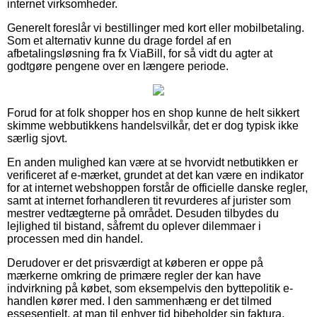
internet virksomheder.
Generelt foreslår vi bestillinger med kort eller mobilbetaling.
Som et alternativ kunne du drage fordel af en
afbetalingsløsning fra fx ViaBill, for så vidt du agter at
godtgøre pengene over en længere periode.
Forud for at folk shopper hos en shop kunne de helt sikkert
skimme webbutikkens handelsvilkår, det er dog typisk ikke
særlig sjovt.
En anden mulighed kan være at se hvorvidt netbutikken er
verificeret af e-mærket, grundet at det kan være en indikator
for at internet webshoppen forstår de officielle danske regler,
samt at internet forhandleren tit revurderes af jurister som
mestrer vedtægterne på området. Desuden tilbydes du
lejlighed til bistand, såfremt du oplever dilemmaer i
processen med din handel.
Derudover er det prisværdigt at køberen er oppe på
mærkerne omkring de primære regler der kan have
indvirkning på købet, som eksempelvis den byttepolitik e-
handlen kører med. I den sammenhæng er det tilmed
essesentielt, at man til enhver tid bibeholder sin faktura,