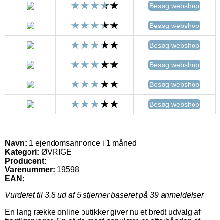
Besøg webshop
Besøg webshop
Besøg webshop
Besøg webshop
Besøg webshop
Besøg webshop
Navn:
1 ejendomsannonce i 1 måned
Kategori:
ØVRIGE
Producent:
Varenummer:
19598
EAN:
Vurderet til
3.8
ud af 5 stjerner baseret på
39
anmeldelser
En lang række online butikker giver nu et bredt udvalg af