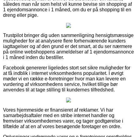
således man når som helst vil kunne bevise sin shopping af
1 ejendomsannonce i 1 måned, om du er på shopping til en
dreng eller pige.
Trustpilot bringer dig uden sammenligning hensigtsmæssige
muligheder for at analysere flere forhenværende kunders
iagttagelser og af den grund er det smart, at du ser nærmere
på online webshoppens anmeldelser af 1 ejendomsannonce
i 1 måned inden du bestiller.
Facebook genererer ligeledes stort set sikre muligheder for
at få indblik i internet virksomhedens popularitet. I øvrigt
møder vi en række e-forretninger hvor man kan levere en
vurdering af virksomhedens service, hvilket tillige bør
anvendes til at tage stilling til kundernes tilfredshed.
Vores hjemmeside er finansieret af reklamer. Vi har
samarbejdsaftaler med en stribe internet handler og
fremviser virksomhedernes varer, og tager godtgørelse i
tilfælde af at en af vores besøgende foretager en ordre.
Oplysninger vedrørende varer og e-forretninger opretholdes