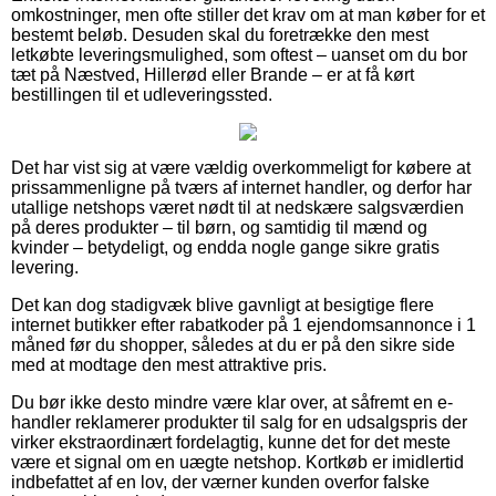
omkostninger, men ofte stiller det krav om at man køber for et
bestemt beløb. Desuden skal du foretrække den mest
letkøbte leveringsmulighed, som oftest – uanset om du bor
tæt på Næstved, Hillerød eller Brande – er at få kørt
bestillingen til et udleveringssted.
Det har vist sig at være vældig overkommeligt for købere at
prissammenligne på tværs af internet handler, og derfor har
utallige netshops været nødt til at nedskære salgsværdien
på deres produkter – til børn, og samtidig til mænd og
kvinder – betydeligt, og endda nogle gange sikre gratis
levering.
Det kan dog stadigvæk blive gavnligt at besigtige flere
internet butikker efter rabatkoder på 1 ejendomsannonce i 1
måned før du shopper, således at du er på den sikre side
med at modtage den mest attraktive pris.
Du bør ikke desto mindre være klar over, at såfremt en e-
handler reklamerer produkter til salg for en udsalgspris der
virker ekstraordinært fordelagtig, kunne det for det meste
være et signal om en uægte netshop. Kortkøb er imidlertid
indbefattet af en lov, der værner kunden overfor falske