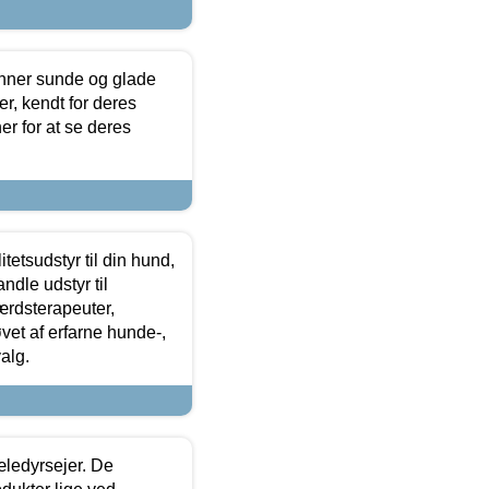
enner sunde og glade
r, kendt for deres
r for at se deres
tetsudstyr til din hund,
ndle udstyr til
ærdsterapeuter,
øvet af erfarne hunde-,
alg.
æledyrsejer. De