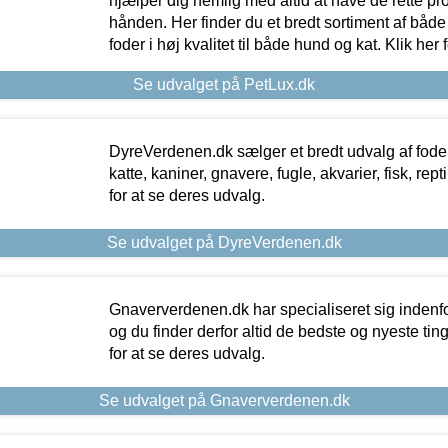
hjælper dig nemlig med altid at have de rette pr
hånden. Her finder du et bredt sortiment af både 
foder i høj kvalitet til både hund og kat. Klik her
Se udvalget på PetLux.dk
DyreVerdenen.dk sælger et bredt udvalg af foder 
katte, kaniner, gnavere, fugle, akvarier, fisk, repti
for at se deres udvalg.
Se udvalget på DyreVerdenen.dk
Gnaververdenen.dk har specialiseret sig indenf
og du finder derfor altid de bedste og nyeste tin
for at se deres udvalg.
Se udvalget på Gnaververdenen.dk