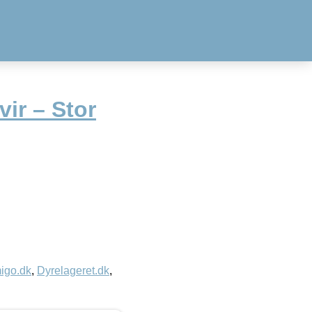
vir – Stor
igo.dk
,
Dyrelageret.dk
,