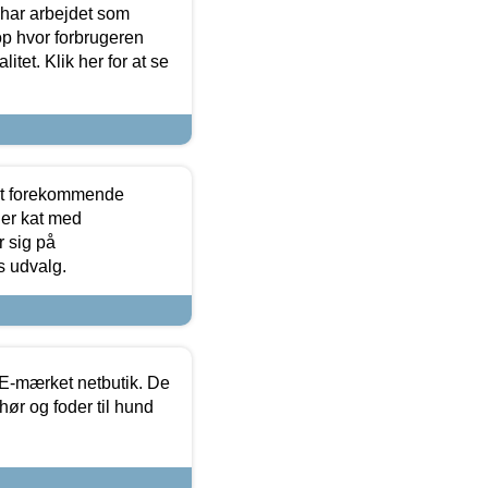
 har arbejdet som
op hvor forbrugeren
itet. Klik her for at se
est forekommende
ler kat med
r sig på
s udvalg.
E-mærket netbutik. De
hør og foder til hund