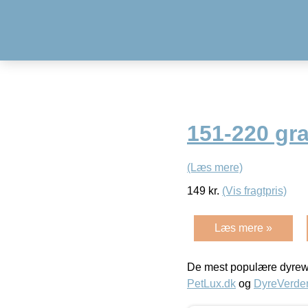
151-220 gr
(Læs mere)
149
kr.
(Vis fragtpris)
Læs mere »
De mest populære dyrewe
PetLux.dk
og
DyreVerde