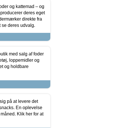
foder og kattemad – og
 producerer deres eget
dermærker direkte fra
t se deres udvalg.
utik med salg af foder
etøj, loppemidler og
tet og holdbare
sig på at levere det
 snacks. En oplevelse
 måned. Klik her for at