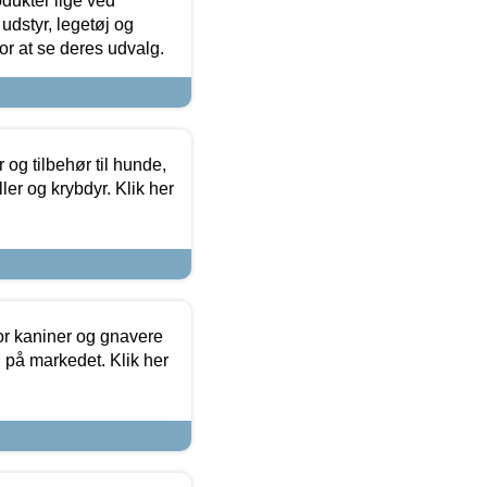
odukter lige ved
udstyr, legetøj og
 for at se deres udvalg.
og tilbehør til hunde,
ller og krybdyr. Klik her
or kaniner og gnavere
g på markedet. Klik her