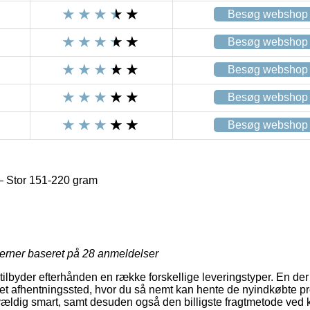
Besøg webshop
Besøg webshop
Besøg webshop
Besøg webshop
Besøg webshop
 – Stor 151-220 gram
jerner baseret på
28
anmeldelser
tilbyder efterhånden en række forskellige leveringstyper. En der
til et afhentningssted, hvor du så nemt kan hente de nyindkøbte pr
vældig smart, samt desuden også den billigste fragtmetode ved kø