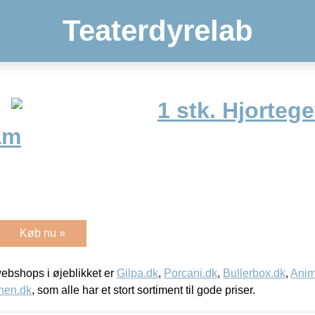
Teaterdyrelab
1 stk. Hjortege
am
Køb nu »
bshops i øjeblikket er
Gilpa.dk
,
Porcani.dk
,
Bullerbox.dk
,
Anim
nen.dk
, som alle har et stort sortiment til gode priser.