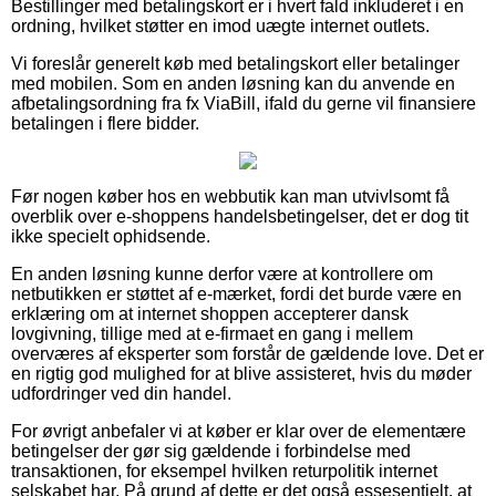
Bestillinger med betalingskort er i hvert fald inkluderet i en
ordning, hvilket støtter en imod uægte internet outlets.
Vi foreslår generelt køb med betalingskort eller betalinger
med mobilen. Som en anden løsning kan du anvende en
afbetalingsordning fra fx ViaBill, ifald du gerne vil finansiere
betalingen i flere bidder.
Før nogen køber hos en webbutik kan man utvivlsomt få
overblik over e-shoppens handelsbetingelser, det er dog tit
ikke specielt ophidsende.
En anden løsning kunne derfor være at kontrollere om
netbutikken er støttet af e-mærket, fordi det burde være en
erklæring om at internet shoppen accepterer dansk
lovgivning, tillige med at e-firmaet en gang i mellem
overværes af eksperter som forstår de gældende love. Det er
en rigtig god mulighed for at blive assisteret, hvis du møder
udfordringer ved din handel.
For øvrigt anbefaler vi at køber er klar over de elementære
betingelser der gør sig gældende i forbindelse med
transaktionen, for eksempel hvilken returpolitik internet
selskabet har. På grund af dette er det også essesentielt, at