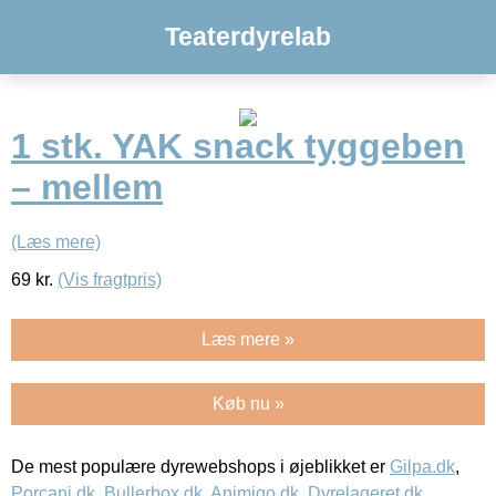
Teaterdyrelab
1 stk. YAK snack tyggeben
– mellem
(Læs mere)
69
kr.
(Vis fragtpris)
Læs mere »
Køb nu »
De mest populære dyrewebshops i øjeblikket er
Gilpa.dk
,
Porcani.dk
,
Bullerbox.dk
,
Animigo.dk
,
Dyrelageret.dk
,