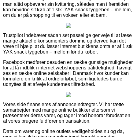
man altid opbevarer sin kvittering, således man i fremtiden
kan bevidne sit køb af 1 stk. YAK snack tyggeben – mellem,
om du er på shopping til en voksen eller et barn.
Trustpilot indebærer sådan set passelige genveje til at læse
mange aktuelle konsumenters domme og derved kan det
være til hjælp, at du læser internet butikkens omtaler af 1 stk.
YAK snack tyggeben – mellem før du køber.
Facebook medfører desuden en række gunstige muligheder
for at få indblik i internet webshoppens pålidelighed. I øvrigt
ses en række online selskaber i Danmark hvor kunder kan
formulere en kritik af ordreforløbet, som ligeledes burde
udnyttes til at afveje kundernes tilfredshed.
Vores side finansieres af annonceindtægter. Vi har tætte
samarbejder med mange online butikker eftersom vi
præsenterer deres varer, og tager imod honorar forudsat en
af vores brugere fuldfører en transaktion.
Data om varer og online outlets vedligeholdes nu og da,
men vi kan ikke give garantier imod korrektioner der