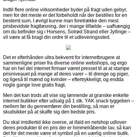
Indtil flere online virksomheder byder på fragt uden gebyr,
men for det meste er det forbeholdt når der bestilles for en
bestemt sum. I øvrigt kunne man foretrække den mest
prisbevidste fragtløsning, der i mange tilfælde – uafhængig
om du befinder sig i Horsens, Solrød Strand eller Jyllinge –
vil være at få bragt din ordre til et udleveringssted.
Det er efterhånden ultra bekvemt for internetbrugere at
sammenligne priser fra diverse online webshops, og ergo
har en hel del internet firmaer været presset til at at stampe
prisniveauet på mange af deres varer – til drenge og piger,
og ligeså til mænd og kvinder – eftertrykkeligt, og endda
nogle gange love gratis fragt.
Men det kan trods alt vise sig lønnende at granske enkelte
internet butikker efter udsalg på 1 stk. YAK snack tyggeben –
mellem før du gennemfører din bestilling, så man er
skudsikker på at skaffe sig den bedste pris.
Du skal imidlertid ikke overse, at ifald en netshop udlover
deres produkter til en pris der er himmelråbende lav, så kan
det for det meste være et symbol på en uærlig online butik.