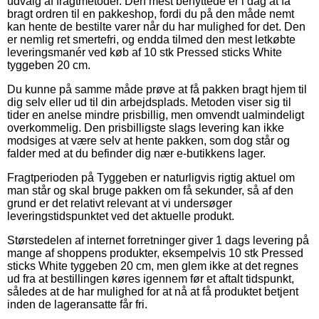
udvalg af fragtmetoder. Den mest benyttede er i dag at få
bragt ordren til en pakkeshop, fordi du på den måde nemt
kan hente de bestilte varer når du har mulighed for det. Den
er nemlig ret smertefri, og endda tilmed den mest letkøbte
leveringsmanér ved køb af 10 stk Pressed sticks White
tyggeben 20 cm.
Du kunne på samme måde prøve at få pakken bragt hjem til
dig selv eller ud til din arbejdsplads. Metoden viser sig til
tider en anelse mindre prisbillig, men omvendt ualmindeligt
overkommelig. Den prisbilligste slags levering kan ikke
modsiges at være selv at hente pakken, som dog står og
falder med at du befinder dig nær e-butikkens lager.
Fragtperioden på Tyggeben er naturligvis rigtig aktuel om
man står og skal bruge pakken om få sekunder, så af den
grund er det relativt relevant at vi undersøger
leveringstidspunktet ved det aktuelle produkt.
Størstedelen af internet forretninger giver 1 dags levering på
mange af shoppens produkter, eksempelvis 10 stk Pressed
sticks White tyggeben 20 cm, men glem ikke at det regnes
ud fra at bestillingen køres igennem før et aftalt tidspunkt,
således at de har mulighed for at nå at få produktet betjent
inden de lageransatte får fri.