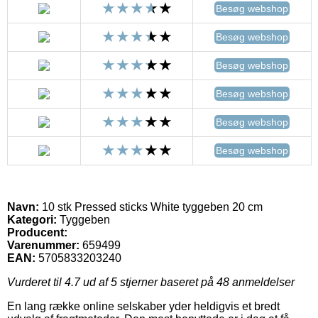
Besøg webshop
Besøg webshop
Besøg webshop
Besøg webshop
Besøg webshop
Besøg webshop
Navn:
10 stk Pressed sticks White tyggeben 20 cm
Kategori:
Tyggeben
Producent:
Varenummer:
659499
EAN:
5705833203240
Vurderet til
4.7
ud af 5 stjerner baseret på
48
anmeldelser
En lang række online selskaber yder heldigvis et bredt