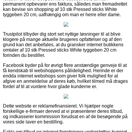
permanent opbevarer ens faktura, således man fremadrettet
kan bevise sin shopping af 10 stk Pressed sticks White
tyggeben 20 cm, uafhængig om man er herre eller dame.
Trustpilot tilbyder dig stort set nyttige løsninger til at blive
klogere på mange aktuelle brugeres opfattelser og af den
grund kan det anbefales, at du gransker internet butikkens
omtaler af 10 stk Pressed sticks White tyggeben 20 cm
forinden du bestiller.
Facebook byder på for øvrigt flere anstændige genveje til at
få kendskab til webshoppens pålidelighed. Herinde er der
endda internet webshops som giver folk mulighed for at
afgive en anmeldelse af deres køb, hvilket tilmed må drages
fordel af til at vurdere hvor glade kunderne er.
Dette website er reklamefinansieret. Vi hjælper nogle
forskellige e-firmaer derved at vi præsenterer deres tilbud,
og indkasserer kommission forudsat en af de besøgende på
vores side laver en bestilling.
Fakta om tilbud og internet forretninger understøttes hyppigt,