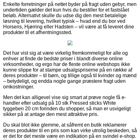
Enkelte forretninger på nettet byder på fragt uden gebyr, men
undertiden gælder det kun hvis du bestiller for et fastslået
beløb. Alternativt skulle du udse dig den mest betalelige
løsning til levering, hvilket typisk – hvad end du bor ved
Horsens, Hjørring eller Hadsten – vil være at få leveret dine
produkter til et afhentningssted.
Det har vist sig at være virkelig fremkommeligt for alle og
enhver at finde de bedste priser i blandt diverse online
virksomheder, og ergo har de fleste online webshops ikke
kunne slippe for at stampe udsalgspriserne på en række af
deres produkter – til børn, og tillige også til kvinder og mænd
– betydeligt, og endda nogle gange præstere fragt uden
omkostninger.
Men det kan alligevel vise sig smart at prøve nogle få e-
handler efter udsalg på 10 stk Pressed sticks White
tyggeben 20 cm forinden du shopper, så man er usvigeligt
sikker på at antage den mest attraktive pris.
Du skal blot ikke glemme, at såfremt en butik reklamerer
deres produkter til en pris som kan virke utrolig beskeden, så
er det for det meste være en indikation på en svindel e-shop.