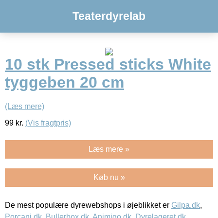
Teaterdyrelab
10 stk Pressed sticks White
tyggeben 20 cm
(Læs mere)
99
kr.
(Vis fragtpris)
Læs mere »
Køb nu »
De mest populære dyrewebshops i øjeblikket er
Gilpa.dk
,
Porcani.dk
,
Bullerbox.dk
,
Animigo.dk
,
Dyrelageret.dk
,