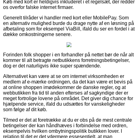
Køb med kort er heldigvis inkluderet i et regelsæt, der redder
os overfor falske internet firmaer.
Generelt tilråder vi handler med kort eller MobilePay. Som
en alternativ mulighed burde du drage nytte af en løsning på
afbetaling som for eksempel ViaBill, ifald du ser en fordel i at
dække omkostningerne senere.
Forinden folk shopper i en forhandler på nettet bør de når alt
kommer til alt betragte netbutikkens forretningsbetingelser,
dog er det naturligvis ikke super spændende.
Alternativet kan være at se om internet virksomheden er
medlem af e-mærke ordningen, da det kan være et bevis på
at online shoppen imødekommer de danske regler, og at
webbutikken fra tid til anden efterses af sagkyndige der er
meget fortrolige lovene på området. Det giver dig chance for
hjælpende service, ifald du udsættes for vanskeligheder
som følge af dit køb.
Tilmed er det at foretrække at du er obs på de mest centrale
betingelser der kan håndhæves i forbindelse med ordren,
eksempelvis hvilken ombytningspolitik butikken lover. I
relation til det er det ydermere essesentielt, at man