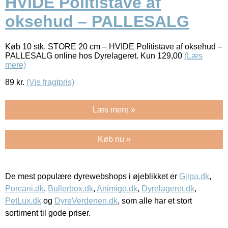
HVIDE Politistave af
oksehud – PALLESALG
Køb 10 stk. STORE 20 cm – HVIDE Politistave af oksehud –
PALLESALG online hos Dyrelageret. Kun 129,00
(Læs
mere)
89
kr.
(Vis fragtpris)
Læs mere »
Køb nu »
De mest populære dyrewebshops i øjeblikket er
Gilpa.dk
,
Porcani.dk
,
Bullerbox.dk
,
Animigo.dk
,
Dyrelageret.dk
,
PetLux.dk
og
DyreVerdenen.dk
, som alle har et stort
sortiment til gode priser.