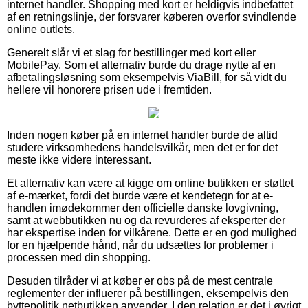
internet handler. Shopping med kort er heldigvis indbefattet
af en retningslinje, der forsvarer køberen overfor svindlende
online outlets.
Generelt slår vi et slag for bestillinger med kort eller
MobilePay. Som et alternativ burde du drage nytte af en
afbetalingsløsning som eksempelvis ViaBill, for så vidt du
hellere vil honorere prisen ude i fremtiden.
Inden nogen køber på en internet handler burde de altid
studere virksomhedens handelsvilkår, men det er for det
meste ikke videre interessant.
Et alternativ kan være at kigge om online butikken er støttet
af e-mærket, fordi det burde være et kendetegn for at e-
handlen imødekommer den officielle danske lovgivning,
samt at webbutikken nu og da revurderes af eksperter der
har ekspertise inden for vilkårene. Dette er en god mulighed
for en hjælpende hånd, når du udsættes for problemer i
processen med din shopping.
Desuden tilråder vi at køber er obs på de mest centrale
reglementer der influerer på bestillingen, eksempelvis den
byttepolitik netbutikken anvender. I den relation er det i øvrigt