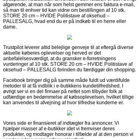
afgørende, at man når som helst gemmer ens faktura e-mail,
så man til enhver tid kan vidne om bestillingen af 10 stk.
STORE 20 cm – HVIDE Politistave af oksehud –
PALLESALG, hvad end du er på indkøb til en herre eller
dame.
Trustpilot leverer altid belejlige genveje til at eftergå diverse
aktuelle køberes oplevelser og herved er det
anbefalelsesværdigt, at du gransker e-forretningens
vurderinger af 10 stk. STORE 20 cm – HVIDE Politistave af
oksehud – PALLESALG forinden du færdiggør din shopping.
Facebook bringer dig på samme måde fuldt ud værdifulde
metoder til at få indblik i e-butikkens kundetilfredshed. I
øvrigt ser vi en del firmaer på nettet som tilbyder folk at
udfærdige en bedømmelse af købsoplevelsen, hvilket tillige
kan anvendes til afvejning af hvor tilfredse kunderne er.
Vores side er finansieret af indtægter fra annoncer. Vi
hjælper masser af e-butikker idet vi fremviser deres
produkter, og modtager honorar i tilfælde af at den person vi