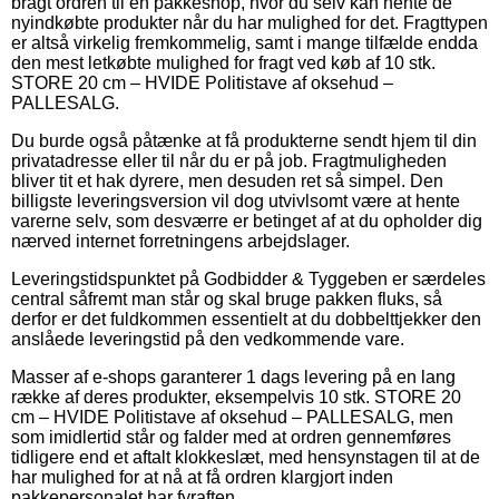
bragt ordren til en pakkeshop, hvor du selv kan hente de
nyindkøbte produkter når du har mulighed for det. Fragttypen
er altså virkelig fremkommelig, samt i mange tilfælde endda
den mest letkøbte mulighed for fragt ved køb af 10 stk.
STORE 20 cm – HVIDE Politistave af oksehud –
PALLESALG.
Du burde også påtænke at få produkterne sendt hjem til din
privatadresse eller til når du er på job. Fragtmuligheden
bliver tit et hak dyrere, men desuden ret så simpel. Den
billigste leveringsversion vil dog utvivlsomt være at hente
varerne selv, som desværre er betinget af at du opholder dig
nærved internet forretningens arbejdslager.
Leveringstidspunktet på Godbidder & Tyggeben er særdeles
central såfremt man står og skal bruge pakken fluks, så
derfor er det fuldkommen essentielt at du dobbelttjekker den
anslåede leveringstid på den vedkommende vare.
Masser af e-shops garanterer 1 dags levering på en lang
række af deres produkter, eksempelvis 10 stk. STORE 20
cm – HVIDE Politistave af oksehud – PALLESALG, men
som imidlertid står og falder med at ordren gennemføres
tidligere end et aftalt klokkeslæt, med hensynstagen til at de
har mulighed for at nå at få ordren klargjort inden
pakkepersonalet har fyraften.