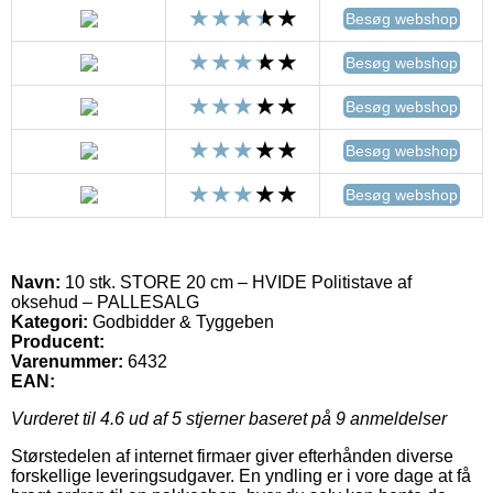
Besøg webshop
Besøg webshop
Besøg webshop
Besøg webshop
Besøg webshop
Navn:
10 stk. STORE 20 cm – HVIDE Politistave af
oksehud – PALLESALG
Kategori:
Godbidder & Tyggeben
Producent:
Varenummer:
6432
EAN:
Vurderet til
4.6
ud af 5 stjerner baseret på
9
anmeldelser
Størstedelen af internet firmaer giver efterhånden diverse
forskellige leveringsudgaver. En yndling er i vore dage at få