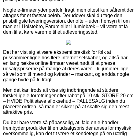
Nogle e-firmaer yder portofri fragt, men oftest kun såfremt der
aftages for et fastsat beløb. Derudover skal du tage den
prisbilligste leveringsversion, der ofte – uden hensyn til om
man er i Holstebro, Farum eller Humlebæk – vil være at få
dem til at køre varerne til et udleveringssted.
Det har vist sig at være ekstremt praktisk for folk at
prissammenligne hos flere internet selskaber, og altså har
en lang række online firmaer været nødt til at presse
udsalgspriserne på mange af deres varer – til juniorer, lige
så vel som til mænd og kvinder – markant, og endda nogle
gange byde på fri fragt.
Men det kan trods alt vise sig indbringende at studere
forskellige e-forretninger efter rabat på 10 stk. STORE 20 cm
– HVIDE Politistave af oksehud – PALLESALG inden du
placerer ordren, så man er sikker på at skaffe sig den mest
attraktive pris.
Du bør bare være så påpasselig, at ifald en e-handler
frembyder produkter til en udsalgspris der anses for mystisk
overkommelig, kan det tit være et kendetegn på en uærlig