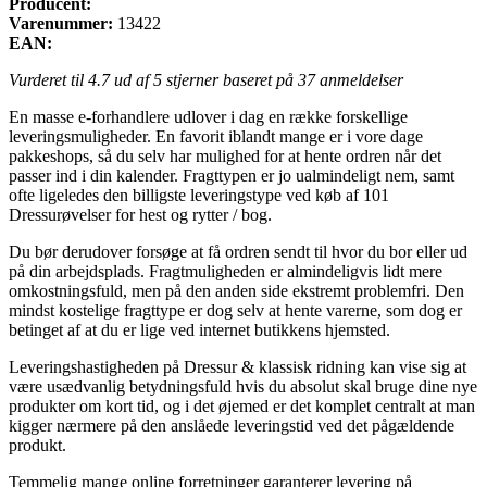
Producent:
Varenummer:
13422
EAN:
Vurderet til
4.7
ud af 5 stjerner baseret på
37
anmeldelser
En masse e-forhandlere udlover i dag en række forskellige
leveringsmuligheder. En favorit iblandt mange er i vore dage
pakkeshops, så du selv har mulighed for at hente ordren når det
passer ind i din kalender. Fragttypen er jo ualmindeligt nem, samt
ofte ligeledes den billigste leveringstype ved køb af 101
Dressurøvelser for hest og rytter / bog.
Du bør derudover forsøge at få ordren sendt til hvor du bor eller ud
på din arbejdsplads. Fragtmuligheden er almindeligvis lidt mere
omkostningsfuld, men på den anden side ekstremt problemfri. Den
mindst kostelige fragttype er dog selv at hente varerne, som dog er
betinget af at du er lige ved internet butikkens hjemsted.
Leveringshastigheden på Dressur & klassisk ridning kan vise sig at
være usædvanlig betydningsfuld hvis du absolut skal bruge dine nye
produkter om kort tid, og i det øjemed er det komplet centralt at man
kigger nærmere på den anslåede leveringstid ved det pågældende
produkt.
Temmelig mange online forretninger garanterer levering på