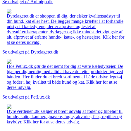
Se udvalget på Animigo.dk
Dyrelageret.dk er shoppen til dig, der elsker kvalitetsudstyr til
din hund, kat eller hest. De lægger mange kræfter i at forhandle
udstyr til kæledyrene, der er afprøvet og testet af
dyreadfærdsterapeuter, dyrlæger og ikke mindst det vigtigste af
alt, afprøvet af erfarne hunde-, katte-, og hesteejere. Klik her for
at se deres udvalg.
Se udvalget på Dyrelageret.dk
Hos Petlux.dk gør de det nemt for dig at være kæledyrsejer. De
hjælper dig nemlig med altid at have de rette produkter lige ved
hånden. Her finder du et bredt sortiment af både udstyr, legetøj
og foder i høj kvalitet til både hund og kat. Klik her for at se
deres udvalg.
Se udvalget på PetLux.dk
DyreVerdenen.dk sælger et bredt udvalg af foder og tilbehør til
hunde, katte, kaniner, gnavere, fugle, akvarier, fisk, reptiller og
krybdyr. Klik her for at se deres udvalg.