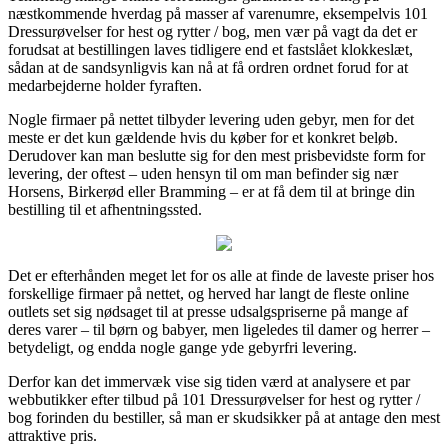
næstkommende hverdag på masser af varenumre, eksempelvis 101
Dressurøvelser for hest og rytter / bog, men vær på vagt da det er
forudsat at bestillingen laves tidligere end et fastslået klokkeslæt,
sådan at de sandsynligvis kan nå at få ordren ordnet forud for at
medarbejderne holder fyraften.
Nogle firmaer på nettet tilbyder levering uden gebyr, men for det
meste er det kun gældende hvis du køber for et konkret beløb.
Derudover kan man beslutte sig for den mest prisbevidste form for
levering, der oftest – uden hensyn til om man befinder sig nær
Horsens, Birkerød eller Bramming – er at få dem til at bringe din
bestilling til et afhentningssted.
Det er efterhånden meget let for os alle at finde de laveste priser hos
forskellige firmaer på nettet, og herved har langt de fleste online
outlets set sig nødsaget til at presse udsalgspriserne på mange af
deres varer – til børn og babyer, men ligeledes til damer og herrer –
betydeligt, og endda nogle gange yde gebyrfri levering.
Derfor kan det immervæk vise sig tiden værd at analysere et par
webbutikker efter tilbud på 101 Dressurøvelser for hest og rytter /
bog forinden du bestiller, så man er skudsikker på at antage den mest
attraktive pris.