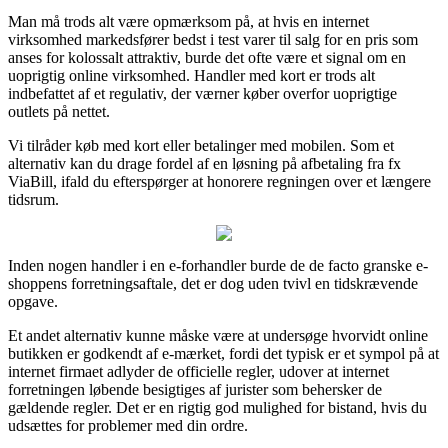
Man må trods alt være opmærksom på, at hvis en internet
virksomhed markedsfører bedst i test varer til salg for en pris som
anses for kolossalt attraktiv, burde det ofte være et signal om en
uoprigtig online virksomhed. Handler med kort er trods alt
indbefattet af et regulativ, der værner køber overfor uoprigtige
outlets på nettet.
Vi tilråder køb med kort eller betalinger med mobilen. Som et
alternativ kan du drage fordel af en løsning på afbetaling fra fx
ViaBill, ifald du efterspørger at honorere regningen over et længere
tidsrum.
Inden nogen handler i en e-forhandler burde de de facto granske e-
shoppens forretningsaftale, det er dog uden tvivl en tidskrævende
opgave.
Et andet alternativ kunne måske være at undersøge hvorvidt online
butikken er godkendt af e-mærket, fordi det typisk er et sympol på at
internet firmaet adlyder de officielle regler, udover at internet
forretningen løbende besigtiges af jurister som behersker de
gældende regler. Det er en rigtig god mulighed for bistand, hvis du
udsættes for problemer med din ordre.