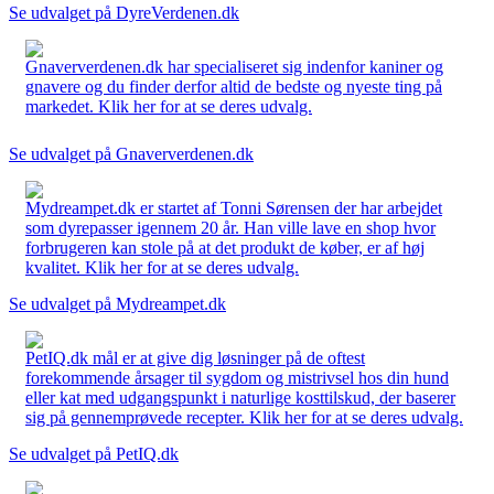
Se udvalget på DyreVerdenen.dk
Gnaververdenen.dk har specialiseret sig indenfor kaniner og
gnavere og du finder derfor altid de bedste og nyeste ting på
markedet. Klik her for at se deres udvalg.
Se udvalget på Gnaververdenen.dk
Mydreampet.dk er startet af Tonni Sørensen der har arbejdet
som dyrepasser igennem 20 år. Han ville lave en shop hvor
forbrugeren kan stole på at det produkt de køber, er af høj
kvalitet. Klik her for at se deres udvalg.
Se udvalget på Mydreampet.dk
PetIQ.dk mål er at give dig løsninger på de oftest
forekommende årsager til sygdom og mistrivsel hos din hund
eller kat med udgangspunkt i naturlige kosttilskud, der baserer
sig på gennemprøvede recepter. Klik her for at se deres udvalg.
Se udvalget på PetIQ.dk