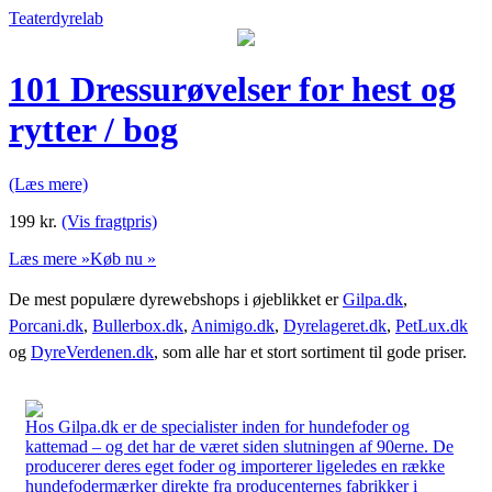
Teaterdyrelab
101 Dressurøvelser for hest og
rytter / bog
(Læs mere)
199
kr.
(Vis fragtpris)
Læs mere »
Køb nu »
De mest populære dyrewebshops i øjeblikket er
Gilpa.dk
,
Porcani.dk
,
Bullerbox.dk
,
Animigo.dk
,
Dyrelageret.dk
,
PetLux.dk
og
DyreVerdenen.dk
, som alle har et stort sortiment til gode priser.
Hos Gilpa.dk er de specialister inden for hundefoder og
kattemad – og det har de været siden slutningen af 90erne. De
producerer deres eget foder og importerer ligeledes en række
hundefodermærker direkte fra producenternes fabrikker i