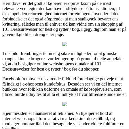
Herudover er det godt at køberen er opmærksom på de mest
relevante vedtægter der kan have indflydelse på transaktionen, til
eksempel den returrettighed internet forretningen anvender. I den
forbindelse er det også afgørende, at man stadigvæk bevarer ens
kvittering, således man til enhver tid kan vidne om sin shopping af
101 Dressurøvelser for hest og rytter / bog, ligegyldigt om man er på
gaveindkøb til en dreng eller pige.
Trustpilot frembringer temmelig sikre muligheder for at granske
mange aktuelle brugeres vurderinger og på grund af dette anbefaler
vi, at du besigtiger online webshoppens omtaler af 101
Dressurøvelser for hest og rytter / bog før du shopper.
Facebook frembyder tilsvarende fuldt ud fordelagtige genveje til at
få indsigt i e-shoppens kundefokus. Desuden ser vi en del internet
butikker hvor folk kan udforme en omtale af købsoplevelsen, som
tilmed burde udnyttes til at få et indtryk af hvor tilfredse kunderne er.
Hjemmesiden er finansieret af reklamer. Vi hjælper et hold af
internet webshops i form af at vi markedsfører deres tilbud, og
modtager honorar ifald den besøgende vi sender videre fuldfører en
bestilling.