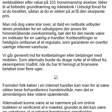
webbutikker efter rabat på 101 horsemanship øvelser. Idéer
til at forbedre grundtræning og rideteknik / Udsolgt forud for
at du bestiller, sådan at du er sikker på at få den skarpeste
pris.
Man må dog være klar over, at ifald en netbutik udbyder
deres produkter for en udsalgspris der anses for
himmelråbende overkommelig, bør det for det meste være
en indikator for en uærlig e-handler. Kortbestillinger er
heldigvis omfavnet af et regulativ, som garanterer en overfor
uærlige internet varehuse.
Vi går generelt ind for kortbetalinger eller betalinger med
mobilen. Som alternativ burde du drage nytte af et tilbud fra
eksempelvis ViaBill, når du har til hensigt at finansiere
beløbet over flere uger.
Forinden folk køber i en internet handler kan man for at være
sikker bese forhandlerens handelsvilkår, men det er
almindeligvis ikke videre spændende.
Alternativet kunne være at se nærmere på om online
butikken er verificeret af e-mærket, grundet at det kan være
en antydning af at internet forretningen opretholder