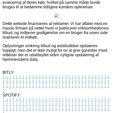
evaluering af deres køb, hvilket på samme måde burde
bruges til at bedømme tidligere kunders oplevelser.
Dette website finansieres af reklamer. Vi har aftaler med en
masse firmaer på nettet hvori vi publicerer virksomhedernes
tilbud, og indtjener godtgørelse om en bruger fra vores side
realiserer et indkøb.
Oplysninger omkring tilbud og webbutikker opdateres
hyppigt, men det er ikke muligt for os at give garantier imod
rettelser der er udarbejdet siden nyligste opdatering af
hjemmesidens data.
BITLY:
1
1
1
1
1
1
1
1
1
1
1
1
1
1
1
1
1
1
1
1
1
1
1
1
1
1
1
1
1
1
1
1
1
1
1
1
1
1
1
1
1
1
1
1
1
1
1
1
1
1
1
1
1
1
1
1
1
1
1
1
1
1
1
1
1
1
1
1
1
1
1
1
1
1
1
1
1
1
1
1
1
1
1
1
1
1
1
1
1
1
1
1
1
1
1
1
1
1
1
1
SPOTIFY:
1
1
1
1
1
1
1
1
1
1
1
1
1
1
1
1
1
1
1
1
1
1
1
1
1
1
1
1
1
1
1
1
1
1
1
1
1
1
1
1
1
1
1
1
1
1
1
1
1
1
1
1
1
1
1
1
1
1
1
1
1
1
1
1
1
1
1
1
1
1
1
1
1
1
1
1
1
1
1
1
1
1
1
1
1
1
1
1
1
1
1
1
1
1
1
1
1
1
1