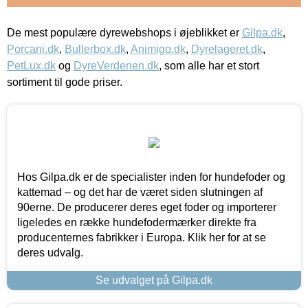
De mest populære dyrewebshops i øjeblikket er
Gilpa.dk
,
Porcani.dk
,
Bullerbox.dk
,
Animigo.dk
,
Dyrelageret.dk
,
PetLux.dk
og
DyreVerdenen.dk
, som alle har et stort
sortiment til gode priser.
Hos Gilpa.dk er de specialister inden for hundefoder og
kattemad – og det har de været siden slutningen af
90erne. De producerer deres eget foder og importerer
ligeledes en række hundefodermærker direkte fra
producenternes fabrikker i Europa. Klik her for at se
deres udvalg.
Se udvalget på Gilpa.dk