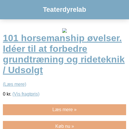
Teaterdyrelab
101 horsemanship øvelser.
Idéer til at forbedre
grundtræning og rideteknik
/ Udsolgt
(Læs mere)
0
kr.
(Vis fragtpris)
Læs mere »
Køb nu »