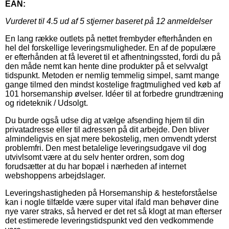
EAN:
Vurderet til
4.5
ud af 5 stjerner baseret på
12
anmeldelser
En lang række outlets på nettet frembyder efterhånden en
hel del forskellige leveringsmuligheder. En af de populære
er efterhånden at få leveret til et afhentningssted, fordi du på
den måde nemt kan hente dine produkter på et selvvalgt
tidspunkt. Metoden er nemlig temmelig simpel, samt mange
gange tilmed den mindst kostelige fragtmulighed ved køb af
101 horsemanship øvelser. Idéer til at forbedre grundtræning
og rideteknik / Udsolgt.
Du burde også udse dig at vælge afsending hjem til din
privatadresse eller til adressen på dit arbejde. Den bliver
almindeligvis en sjat mere bekostelig, men omvendt yderst
problemfri. Den mest betalelige leveringsudgave vil dog
utvivlsomt være at du selv henter ordren, som dog
forudsætter at du har bopæl i nærheden af internet
webshoppens arbejdslager.
Leveringshastigheden på Horsemanship & hesteforståelse
kan i nogle tilfælde være super vital ifald man behøver dine
nye varer straks, så herved er det ret så klogt at man efterser
det estimerede leveringstidspunkt ved den vedkommende