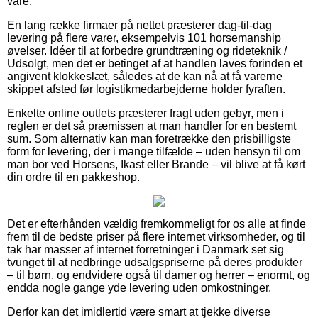
vare.
En lang række firmaer på nettet præsterer dag-til-dag
levering på flere varer, eksempelvis 101 horsemanship
øvelser. Idéer til at forbedre grundtræning og rideteknik /
Udsolgt, men det er betinget af at handlen laves forinden et
angivent klokkeslæt, således at de kan nå at få varerne
skippet afsted før logistikmedarbejderne holder fyraften.
Enkelte online outlets præsterer fragt uden gebyr, men i
reglen er det så præmissen at man handler for en bestemt
sum. Som alternativ kan man foretrække den prisbilligste
form for levering, der i mange tilfælde – uden hensyn til om
man bor ved Horsens, Ikast eller Brande – vil blive at få kørt
din ordre til en pakkeshop.
Det er efterhånden vældig fremkommeligt for os alle at finde
frem til de bedste priser på flere internet virksomheder, og til
tak har masser af internet forretninger i Danmark set sig
tvunget til at nedbringe udsalgspriserne på deres produkter
– til børn, og endvidere også til damer og herrer – enormt, og
endda nogle gange yde levering uden omkostninger.
Derfor kan det imidlertid være smart at tjekke diverse