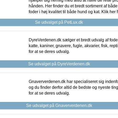
hjælper dig nemlig med altid at have de rette pr
hånden. Her finder du et bredt sortiment af både 
foder i høj kvalitet til både hund og kat. Klik her
Se udvalget på PetLux.dk
DyreVerdenen.dk sælger et bredt udvalg af foder 
katte, kaniner, gnavere, fugle, akvarier, fisk, repti
for at se deres udvalg.
Se udvalget på DyreVerdenen.dk
Gnaververdenen.dk har specialiseret sig indenf
og du finder derfor altid de bedste og nyeste tin
for at se deres udvalg.
Se udvalget på Gnaververdenen.dk