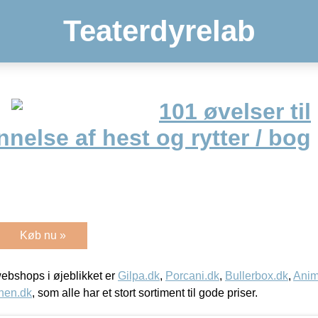
Teaterdyrelab
101 øvelser til
else af hest og rytter / bog
Køb nu »
bshops i øjeblikket er
Gilpa.dk
,
Porcani.dk
,
Bullerbox.dk
,
Anim
nen.dk
, som alle har et stort sortiment til gode priser.