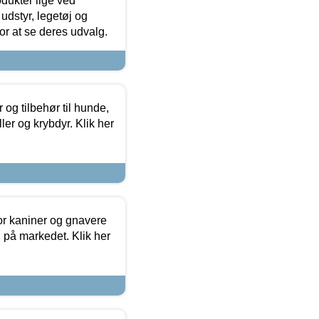
odukter lige ved
udstyr, legetøj og
 for at se deres udvalg.
og tilbehør til hunde,
ller og krybdyr. Klik her
or kaniner og gnavere
g på markedet. Klik her