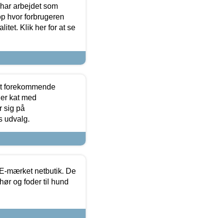
 har arbejdet som
op hvor forbrugeren
itet. Klik her for at se
est forekommende
ler kat med
r sig på
s udvalg.
E-mærket netbutik. De
hør og foder til hund