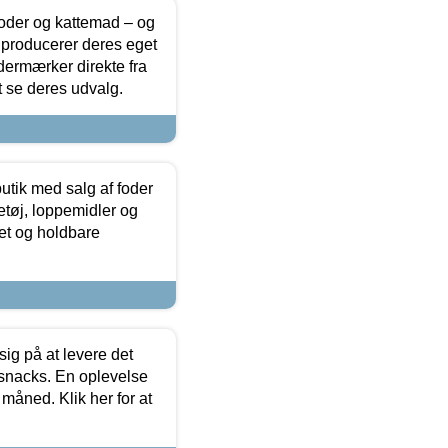
foder og kattemad – og
 producerer deres eget
dermærker direkte fra
t se deres udvalg.
utik med salg af foder
etøj, loppemidler og
tet og holdbare
sig på at levere det
 snacks. En oplevelse
 måned. Klik her for at