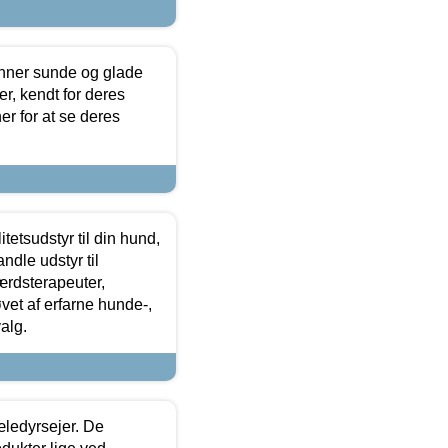
enner sunde og glade
r, kendt for deres
r for at se deres
tetsudstyr til din hund,
ndle udstyr til
ærdsterapeuter,
øvet af erfarne hunde-,
alg.
æledyrsejer. De