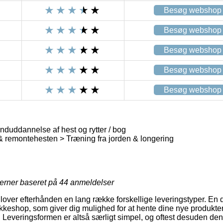
Besøg webshop
Besøg webshop
Besøg webshop
Besøg webshop
Besøg webshop
unduddannelse af hest og rytter / bog
 remontehesten > Træning fra jorden & longering
jerner baseret på
44
anmeldelser
lover efterhånden en lang række forskellige leveringstyper. En 
pakkeshop, som giver dig mulighed for at hente dine nye produkter
. Leveringsformen er altså særligt simpel, og oftest desuden den