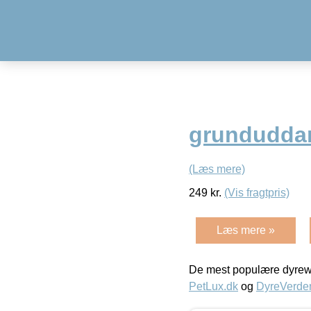
grunduddann
(Læs mere)
249
kr.
(Vis fragtpris)
Læs mere »
De mest populære dyrewe
PetLux.dk
og
DyreVerde