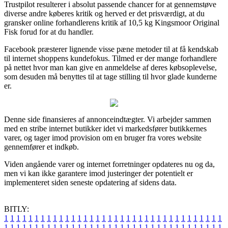
Trustpilot resulterer i absolut passende chancer for at gennemstøve
diverse andre køberes kritik og herved er det prisværdigt, at du
gransker online forhandlerens kritik af 10,5 kg Kingsmoor Original
Fisk forud for at du handler.
Facebook præsterer lignende visse pæne metoder til at få kendskab
til internet shoppens kundefokus. Tilmed er der mange forhandlere
på nettet hvor man kan give en anmeldelse af deres købsoplevelse,
som desuden må benyttes til at tage stilling til hvor glade kunderne
er.
Denne side finansieres af annonceindtægter. Vi arbejder sammen
med en stribe internet butikker idet vi markedsfører butikkernes
varer, og tager imod provision om en bruger fra vores website
gennemfører et indkøb.
Viden angående varer og internet forretninger opdateres nu og da,
men vi kan ikke garantere imod justeringer der potentielt er
implementeret siden seneste opdatering af sidens data.
BITLY:
1
1
1
1
1
1
1
1
1
1
1
1
1
1
1
1
1
1
1
1
1
1
1
1
1
1
1
1
1
1
1
1
1
1
1
1
1
1
1
1
1
1
1
1
1
1
1
1
1
1
1
1
1
1
1
1
1
1
1
1
1
1
1
1
1
1
1
1
1
1
1
1