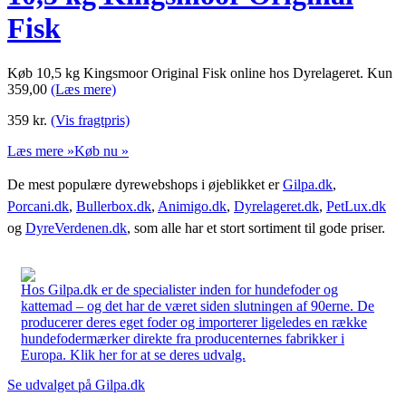
Fisk
Køb 10,5 kg Kingsmoor Original Fisk online hos Dyrelageret. Kun
359,00
(Læs mere)
359
kr.
(Vis fragtpris)
Læs mere »
Køb nu »
De mest populære dyrewebshops i øjeblikket er
Gilpa.dk
,
Porcani.dk
,
Bullerbox.dk
,
Animigo.dk
,
Dyrelageret.dk
,
PetLux.dk
og
DyreVerdenen.dk
, som alle har et stort sortiment til gode priser.
Hos Gilpa.dk er de specialister inden for hundefoder og
kattemad – og det har de været siden slutningen af 90erne. De
producerer deres eget foder og importerer ligeledes en række
hundefodermærker direkte fra producenternes fabrikker i
Europa. Klik her for at se deres udvalg.
Se udvalget på Gilpa.dk