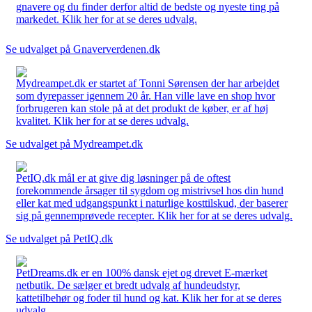
gnavere og du finder derfor altid de bedste og nyeste ting på
markedet. Klik her for at se deres udvalg.
Se udvalget på Gnaververdenen.dk
Mydreampet.dk er startet af Tonni Sørensen der har arbejdet
som dyrepasser igennem 20 år. Han ville lave en shop hvor
forbrugeren kan stole på at det produkt de køber, er af høj
kvalitet. Klik her for at se deres udvalg.
Se udvalget på Mydreampet.dk
PetIQ.dk mål er at give dig løsninger på de oftest
forekommende årsager til sygdom og mistrivsel hos din hund
eller kat med udgangspunkt i naturlige kosttilskud, der baserer
sig på gennemprøvede recepter. Klik her for at se deres udvalg.
Se udvalget på PetIQ.dk
PetDreams.dk er en 100% dansk ejet og drevet E-mærket
netbutik. De sælger et bredt udvalg af hundeudstyr,
kattetilbehør og foder til hund og kat. Klik her for at se deres
udvalg.