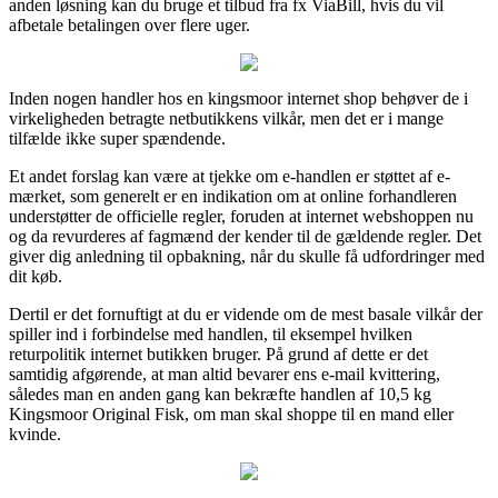
anden løsning kan du bruge et tilbud fra fx ViaBill, hvis du vil
afbetale betalingen over flere uger.
Inden nogen handler hos en kingsmoor internet shop behøver de i
virkeligheden betragte netbutikkens vilkår, men det er i mange
tilfælde ikke super spændende.
Et andet forslag kan være at tjekke om e-handlen er støttet af e-
mærket, som generelt er en indikation om at online forhandleren
understøtter de officielle regler, foruden at internet webshoppen nu
og da revurderes af fagmænd der kender til de gældende regler. Det
giver dig anledning til opbakning, når du skulle få udfordringer med
dit køb.
Dertil er det fornuftigt at du er vidende om de mest basale vilkår der
spiller ind i forbindelse med handlen, til eksempel hvilken
returpolitik internet butikken bruger. På grund af dette er det
samtidig afgørende, at man altid bevarer ens e-mail kvittering,
således man en anden gang kan bekræfte handlen af 10,5 kg
Kingsmoor Original Fisk, om man skal shoppe til en mand eller
kvinde.