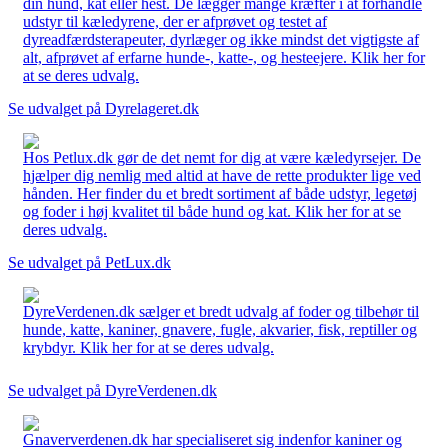
din hund, kat eller hest. De lægger mange kræfter i at forhandle
udstyr til kæledyrene, der er afprøvet og testet af
dyreadfærdsterapeuter, dyrlæger og ikke mindst det vigtigste af
alt, afprøvet af erfarne hunde-, katte-, og hesteejere. Klik her for
at se deres udvalg.
Se udvalget på Dyrelageret.dk
Hos Petlux.dk gør de det nemt for dig at være kæledyrsejer. De
hjælper dig nemlig med altid at have de rette produkter lige ved
hånden. Her finder du et bredt sortiment af både udstyr, legetøj
og foder i høj kvalitet til både hund og kat. Klik her for at se
deres udvalg.
Se udvalget på PetLux.dk
DyreVerdenen.dk sælger et bredt udvalg af foder og tilbehør til
hunde, katte, kaniner, gnavere, fugle, akvarier, fisk, reptiller og
krybdyr. Klik her for at se deres udvalg.
Se udvalget på DyreVerdenen.dk
Gnaververdenen.dk har specialiseret sig indenfor kaniner og