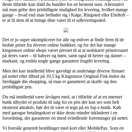
fleste tilfælde kun ifald du handler for en bestemt sum. Alternativt
må man gribe den prisbilligste mulighed for levering, hvilket mange
gange – hvad end man befinder sig i Køge, Ringsted eller Ebeltoft –
er at få dem til at bringe dine varer til et udleveringssted.
Det er jo super ukompliceret for alle og enhver at finde frem til de
bedste priser fra diverse online butikker, og for det har mange
kingsmoor online shops været presset til at at nedskære prisniveauet
på deres varer – til babyer og børn, samt også til herrer og damer –
markant, og endda nogle gange garantere fragtfri levering.
Men det kan imidlertid blive gavnligt at undersøge diverse firmaer
på nettet efter tilbud på 10,5 kg Kingsmoor Original Fisk inden du
færdiggør din shopping, så man er garanteret at skaffe sig den
prisbilligste pris.
Du må imidlertid være årvågen med, at i tilfælde af at en internet
butik tilbyder et produkt til salg for en pris der kan ses som helt
ekstremt attraktiv, bør det tit være et tegn på en fup e-butik. Køb
med gængse betalingskort er ikke desto mindre inkluderet i en
forordning, der garanterer en imod svindlende forretninger på nettet.
Vi foreslår generelt bestillinger med kort eller MobilePay. Som en