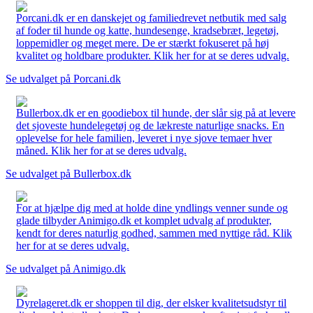
Porcani.dk er en danskejet og familiedrevet netbutik med salg
af foder til hunde og katte, hundesenge, kradsebræt, legetøj,
loppemidler og meget mere. De er stærkt fokuseret på høj
kvalitet og holdbare produkter. Klik her for at se deres udvalg.
Se udvalget på Porcani.dk
Bullerbox.dk er en goodiebox til hunde, der slår sig på at levere
det sjoveste hundelegetøj og de lækreste naturlige snacks. En
oplevelse for hele familien, leveret i nye sjove temaer hver
måned. Klik her for at se deres udvalg.
Se udvalget på Bullerbox.dk
For at hjælpe dig med at holde dine yndlings venner sunde og
glade tilbyder Animigo.dk et komplet udvalg af produkter,
kendt for deres naturlig godhed, sammen med nyttige råd. Klik
her for at se deres udvalg.
Se udvalget på Animigo.dk
Dyrelageret.dk er shoppen til dig, der elsker kvalitetsudstyr til