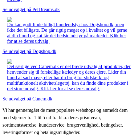
Se udvalget på PetDreams.dk
Du kan godt finde billigt hundeudstyr hos Dogshop.dk, men
ikke det billigste. De går rigtig meget op i kvalitet og vil gerne
at din hund og kat får det bedste udstyr på markedet. Klik her
for at se deres udvalg.
Se udvalget på Dogshop.dk
Det særlige ved Canem.dk er det brede udvalg af produkter, der
henvender sig til forskellige kæledyr og deres ejere. Lider din
hund af sart mave, eller har du brug for slidstærkt og
multifunktionelt aktivitetslegetøj, kan du finde dine produkter i
det store udvalg. Klik her for at se deres udvalg.
Se udvalget på Canem.dk
Vi har gennemgået de mest populære webshops og anmeldt dem
med stjerner fra 1 til 5 ud fra bl.a. deres prisniveau,
sortimentstørrelse, kundeservice, brugervenlighed, betingelser,
leveringsformer og betalingsmuligheder.