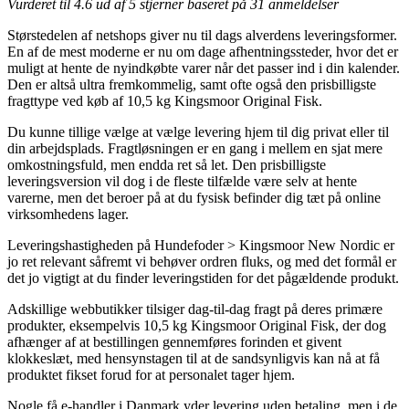
Vurderet til
4.6
ud af 5 stjerner baseret på
31
anmeldelser
Størstedelen af netshops giver nu til dags alverdens leveringsformer.
En af de mest moderne er nu om dage afhentningssteder, hvor det er
muligt at hente de nyindkøbte varer når det passer ind i din kalender.
Den er altså ultra fremkommelig, samt ofte også den prisbilligste
fragttype ved køb af 10,5 kg Kingsmoor Original Fisk.
Du kunne tillige vælge at vælge levering hjem til dig privat eller til
din arbejdsplads. Fragtløsningen er en gang i mellem en sjat mere
omkostningsfuld, men endda ret så let. Den prisbilligste
leveringsversion vil dog i de fleste tilfælde være selv at hente
varerne, men det beroer på at du fysisk befinder dig tæt på online
virksomhedens lager.
Leveringshastigheden på Hundefoder > Kingsmoor New Nordic er
jo ret relevant såfremt vi behøver ordren fluks, og med det formål er
det jo vigtigt at du finder leveringstiden for det pågældende produkt.
Adskillige webbutikker tilsiger dag-til-dag fragt på deres primære
produkter, eksempelvis 10,5 kg Kingsmoor Original Fisk, der dog
afhænger af at bestillingen gennemføres forinden et givent
klokkeslæt, med hensynstagen til at de sandsynligvis kan nå at få
produktet fikset forud for at personalet tager hjem.
Nogle få e-handler i Danmark yder levering uden betaling, men i de