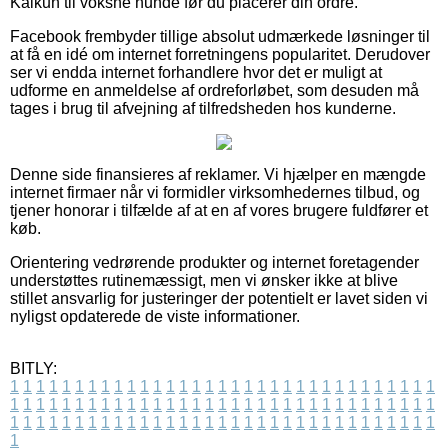
Kalkun til voksne hunde før du placerer din ordre.
Facebook frembyder tillige absolut udmærkede løsninger til
at få en idé om internet forretningens popularitet. Derudover
ser vi endda internet forhandlere hvor det er muligt at
udforme en anmeldelse af ordreforløbet, som desuden må
tages i brug til afvejning af tilfredsheden hos kunderne.
Denne side finansieres af reklamer. Vi hjælper en mængde
internet firmaer når vi formidler virksomhedernes tilbud, og
tjener honorar i tilfælde af at en af vores brugere fuldfører et
køb.
Orientering vedrørende produkter og internet foretagender
understøttes rutinemæssigt, men vi ønsker ikke at blive
stillet ansvarlig for justeringer der potentielt er lavet siden vi
nyligst opdaterede de viste informationer.
BITLY:
1
1
1
1
1
1
1
1
1
1
1
1
1
1
1
1
1
1
1
1
1
1
1
1
1
1
1
1
1
1
1
1
1
1
1
1
1
1
1
1
1
1
1
1
1
1
1
1
1
1
1
1
1
1
1
1
1
1
1
1
1
1
1
1
1
1
1
1
1
1
1
1
1
1
1
1
1
1
1
1
1
1
1
1
1
1
1
1
1
1
1
1
1
1
1
1
1
1
1
1