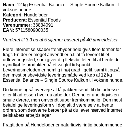
Navn:
12 kg Essential Balance – Single Source Kalkun til
voksne hunde
Kategori:
Hundefoder
Producent:
Essential Foods
Varenummer:
33834091
EAN:
5711580900035
Vurderet til
3.9
ud af 5 stjerner baseret på
40
anmeldelser
Flere internet selskaber frembyder heldigvis flere former for
fragt. En der er meget anvendt er p.t. at få leveret til et
udleveringssted, som giver dig fleksibiliteten til at hente de
nyindkøbte produkter på et valgfrit tidspunkt.
Leveringsmetoden er nemlig i høj grad ligetil, samt tit også
den mest prisbevidste leveringsmåde ved køb af 12 kg
Essential Balance – Single Source Kalkun til voksne hunde.
Du kunne også overveje at få pakken sendt til din adresse
eller til adressen hvor du arbejder. Denne er uheldigvis en
smule dyrere, men omvendt super fremkommelig. Den mest
betalelige leveringsform vil dog altid være selv at hente
ordren, som desværre beroer på at du lever nærved internet
selskabets arbejdslager.
Fragttiden på Hundefoder er naturligvis rigtig bestemmende