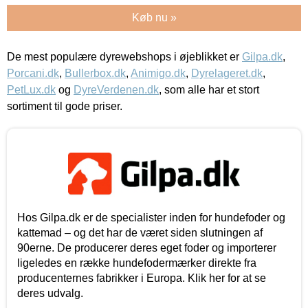
Køb nu »
De mest populære dyrewebshops i øjeblikket er
Gilpa.dk
,
Porcani.dk
,
Bullerbox.dk
,
Animigo.dk
,
Dyrelageret.dk
,
PetLux.dk
og
DyreVerdenen.dk
, som alle har et stort
sortiment til gode priser.
Hos Gilpa.dk er de specialister inden for hundefoder og
kattemad – og det har de været siden slutningen af
90erne. De producerer deres eget foder og importerer
ligeledes en række hundefodermærker direkte fra
producenternes fabrikker i Europa. Klik her for at se
deres udvalg.