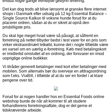
endda nogle gange frembyde gebyrfri levering.
Det kan dog trods alt blive lønsomt at granske flere internet
shops i Danmark efter udsalg på 12 kg Essential Balance –
Single Source Kalkun til voksne hunde forud for at du
placerer ordren, sådan at du er sikret at opnå den
prisbilligste pris.
Du skal lige meget hvad være så påvagt, at såfremt en
forretning på nettet tilbyder bedst i test varer for en pris som
virker ekstraordinært letkøbt, kunne det i nogle tilfælde være
en varsel om en uærlig e-forretning. Køb med betalingskort
er imidlertid omsluttet af en ordning, der forsvarer en imod
uoprigtige online butikker.
Vi tilråder generelt betalinger med kort eller betalinger med
mobilen. Som alternativ bør du overveje en afdragsordning
som f.eks. ViaBill, i tilfælde af at du ser en fordel i at klare
pengene over tid.
Forud for at nogen handler hos en Essential Foods online
webshop burde de når alt kommer til alt studere
forhandlerens forretningsaftale, dog er det gerne et
tidskrævende arbejde.