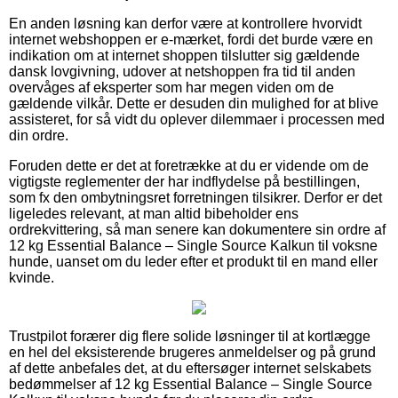
En anden løsning kan derfor være at kontrollere hvorvidt
internet webshoppen er e-mærket, fordi det burde være en
indikation om at internet shoppen tilslutter sig gældende
dansk lovgivning, udover at netshoppen fra tid til anden
overvåges af eksperter som har megen viden om de
gældende vilkår. Dette er desuden din mulighed for at blive
assisteret, for så vidt du oplever dilemmaer i processen med
din ordre.
Foruden dette er det at foretrække at du er vidende om de
vigtigste reglementer der har indflydelse på bestillingen,
som fx den ombytningsret forretningen tilsikrer. Derfor er det
ligeledes relevant, at man altid bibeholder ens
ordrekvittering, så man senere kan dokumentere sin ordre af
12 kg Essential Balance – Single Source Kalkun til voksne
hunde, uanset om du leder efter et produkt til en mand eller
kvinde.
Trustpilot forærer dig flere solide løsninger til at kortlægge
en hel del eksisterende brugeres anmeldelser og på grund
af dette anbefales det, at du eftersøger internet selskabets
bedømmelser af 12 kg Essential Balance – Single Source