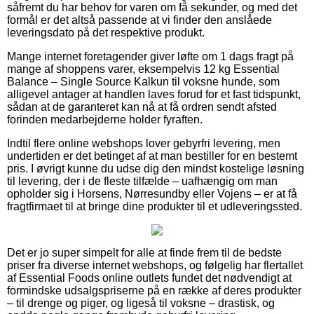
såfremt du har behov for varen om få sekunder, og med det
formål er det altså passende at vi finder den anslåede
leveringsdato på det respektive produkt.
Mange internet foretagender giver løfte om 1 dags fragt på
mange af shoppens varer, eksempelvis 12 kg Essential
Balance – Single Source Kalkun til voksne hunde, som
alligevel antager at handlen laves forud for et fast tidspunkt,
sådan at de garanteret kan nå at få ordren sendt afsted
forinden medarbejderne holder fyraften.
Indtil flere online webshops lover gebyrfri levering, men
undertiden er det betinget af at man bestiller for en bestemt
pris. I øvrigt kunne du udse dig den mindst kostelige løsning
til levering, der i de fleste tilfælde – uafhængig om man
opholder sig i Horsens, Nørresundby eller Vojens – er at få
fragtfirmaet til at bringe dine produkter til et udleveringssted.
Det er jo super simpelt for alle at finde frem til de bedste
priser fra diverse internet webshops, og følgelig har flertallet
af Essential Foods online outlets fundet det nødvendigt at
formindske udsalgspriserne på en række af deres produkter
– til drenge og piger, og ligeså til voksne – drastisk, og