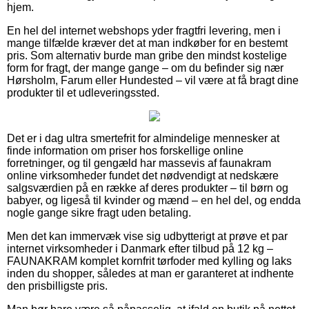
hjem.
En hel del internet webshops yder fragtfri levering, men i
mange tilfælde kræver det at man indkøber for en bestemt
pris. Som alternativ burde man gribe den mindst kostelige
form for fragt, der mange gange – om du befinder sig nær
Hørsholm, Farum eller Hundested – vil være at få bragt dine
produkter til et udleveringssted.
Det er i dag ultra smertefrit for almindelige mennesker at
finde information om priser hos forskellige online
forretninger, og til gengæld har massevis af faunakram
online virksomheder fundet det nødvendigt at nedskære
salgsværdien på en række af deres produkter – til børn og
babyer, og ligeså til kvinder og mænd – en hel del, og endda
nogle gange sikre fragt uden betaling.
Men det kan immervæk vise sig udbytterigt at prøve et par
internet virksomheder i Danmark efter tilbud på 12 kg –
FAUNAKRAM komplet kornfrit tørfoder med kylling og laks
inden du shopper, således at man er garanteret at indhente
den prisbilligste pris.