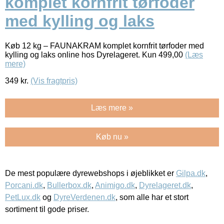
komplet kornfrit tørfoder
med kylling og laks
Køb 12 kg – FAUNAKRAM komplet kornfrit tørfoder med
kylling og laks online hos Dyrelageret. Kun 499,00
(Læs
mere)
349
kr.
(Vis fragtpris)
Læs mere »
Køb nu »
De mest populære dyrewebshops i øjeblikket er
Gilpa.dk
,
Porcani.dk
,
Bullerbox.dk
,
Animigo.dk
,
Dyrelageret.dk
,
PetLux.dk
og
DyreVerdenen.dk
, som alle har et stort
sortiment til gode priser.