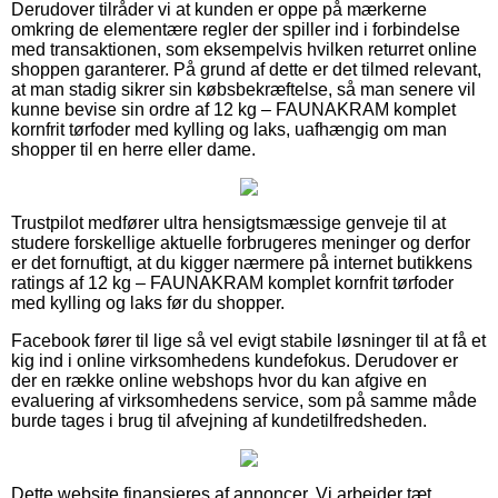
Derudover tilråder vi at kunden er oppe på mærkerne
omkring de elementære regler der spiller ind i forbindelse
med transaktionen, som eksempelvis hvilken returret online
shoppen garanterer. På grund af dette er det tilmed relevant,
at man stadig sikrer sin købsbekræftelse, så man senere vil
kunne bevise sin ordre af 12 kg – FAUNAKRAM komplet
kornfrit tørfoder med kylling og laks, uafhængig om man
shopper til en herre eller dame.
Trustpilot medfører ultra hensigtsmæssige genveje til at
studere forskellige aktuelle forbrugeres meninger og derfor
er det fornuftigt, at du kigger nærmere på internet butikkens
ratings af 12 kg – FAUNAKRAM komplet kornfrit tørfoder
med kylling og laks før du shopper.
Facebook fører til lige så vel evigt stabile løsninger til at få et
kig ind i online virksomhedens kundefokus. Derudover er
der en række online webshops hvor du kan afgive en
evaluering af virksomhedens service, som på samme måde
burde tages i brug til afvejning af kundetilfredsheden.
Dette website finansieres af annoncer. Vi arbejder tæt