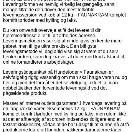
Leveringsformen er nemlig virkelig let gængelig, samt i
mange tilfælde derudover den mest letkøbte
leveringsversion ved køb af 12 kg – FAUNAKRAM komplet
kornfrit tørfoder med kylling og laks.
Du kan omvendt overveje at få det leveret til din
hjemmeadresse eller til dit arbejdes adresse.
Leveringsmetoden viser sig almindeligvis en kende mere
pebret, men tillige ultra praktisk. Den billigste
leveringsmetode vil dog altid vise sig at være at du selv
henter ordren, som dog kræver at du er med kort afstand til
online forhandlerens arbejdslager.
Leveringstidspunktet på Hundefoder > Faunakram er
selvfølgelig rigtig væsentlig om man skal bruge varen nu og
her, og med det formål er det selvfølgelig aktuelt at man
dobbelttjekker den forventede leveringstid ved det
pågældende produkt.
Masser af internet outlets garanterer 1 hverdags levering på
en lang række varer, eksempelvis 12 kg – FAUNAKRAM
komplet kornfrit tørfoder med kylling og laks, men glem ikke
at det er afhængig af at ordren indsendes tidligere end et
fastsat klokkeslæt, sådan at de har udsigt til at kunne nå at få
produkterne klargjort forinden pakkemedarbejderne tager