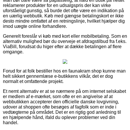
Man bør bare være så påpasselig, at ifald en butik på nettet
reklamerer produkter for en udsalgspris der kan virke
uforståeligt gunstig, så burde det ofte være en indikation på
en uærlig webbutik. Køb med gængse betalingskort er ikke
desto mindre omfattet af en retningslinje, hvilket hjælper dig
imod uægte online forhandlere.
Generelt foreslår vi køb med kort eller mobilbetaling. Som en
alternativ mulighed bør du overveje et afdragstilbud fra f.eks.
ViaBill, forudsat du higer efter at dække betalingen af flere
omgange.
Forud for at folk bestiller hos en faunakram shop kunne man
helt sikkert gennemlæse e-butikkens vilkår, det er dog
normalt et omfattende projekt.
Et nemt alternativ er at se nærmere på om internet selskabet
er medlem af e-mærket, som ofte er en angivelse af at
webbutikken accepterer den officielle danske lovgivning,
udover at shoppen ofte besøges af fagfolk som er inde i
vedtægterne på området. Det er en rigtig god anledning til
en hjælpende hånd, ifald du oplever problemer ved din
handel.