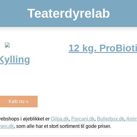
Teaterdyrelab
12 kg. ProBiot
Kylling
Køb nu »
bshops i øjeblikket er
Gilpa.dk
,
Porcani.dk
,
Bullerbox.dk
,
Anim
nen.dk
, som alle har et stort sortiment til gode priser.