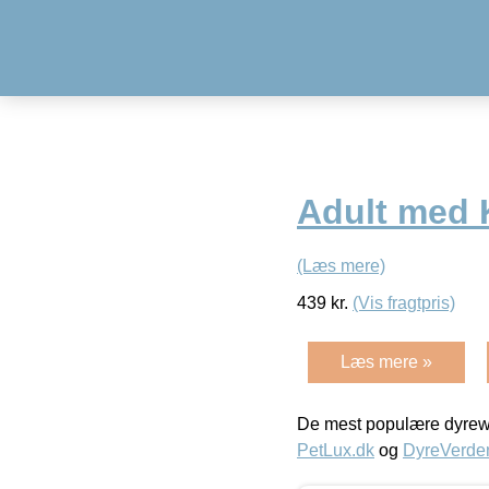
Adult med 
(Læs mere)
439
kr.
(Vis fragtpris)
Læs mere »
De mest populære dyrewe
PetLux.dk
og
DyreVerde