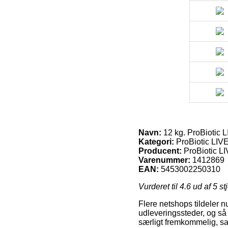
Navn:
12 kg. ProBiotic L
Kategori:
ProBiotic LIV
Producent:
ProBiotic L
Varenummer:
1412869
EAN:
5453002250310
Vurderet til
4.6
ud af 5 st
Flere netshops tildeler n
udleveringssteder, og så 
særligt fremkommelig, sa