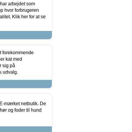
 har arbejdet som
op hvor forbrugeren
itet. Klik her for at se
est forekommende
ler kat med
r sig på
s udvalg.
E-mærket netbutik. De
hør og foder til hund