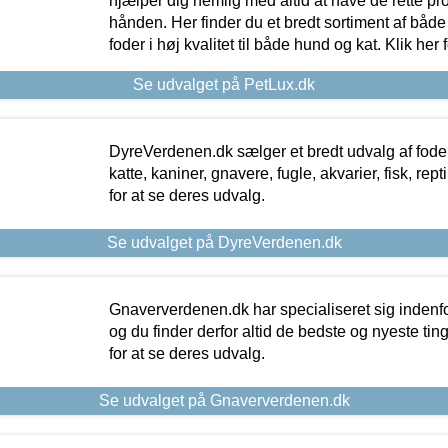
hjælper dig nemlig med altid at have de rette pr
hånden. Her finder du et bredt sortiment af både 
foder i høj kvalitet til både hund og kat. Klik her
Se udvalget på PetLux.dk
DyreVerdenen.dk sælger et bredt udvalg af foder 
katte, kaniner, gnavere, fugle, akvarier, fisk, repti
for at se deres udvalg.
Se udvalget på DyreVerdenen.dk
Gnaververdenen.dk har specialiseret sig indenf
og du finder derfor altid de bedste og nyeste tin
for at se deres udvalg.
Se udvalget på Gnaververdenen.dk