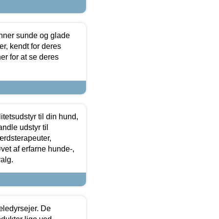
enner sunde og glade
r, kendt for deres
r for at se deres
tetsudstyr til din hund,
ndle udstyr til
ærdsterapeuter,
øvet af erfarne hunde-,
alg.
æledyrsejer. De