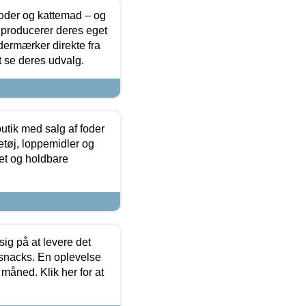
foder og kattemad – og
 producerer deres eget
dermærker direkte fra
t se deres udvalg.
utik med salg af foder
etøj, loppemidler og
tet og holdbare
sig på at levere det
 snacks. En oplevelse
 måned. Klik her for at