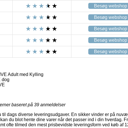
Besøg webshop
Besøg webshop
Besøg webshop
Besøg webshop
Besøg webshop
IVE Adult med Kylling
E dog
IVE
jerner baseret på
39
anmeldelser
u til dags diverse leveringsudgaver. En sikker vinder er på nuv
kan du blot hente dine varer når det passer ind i din hverdag. F
mt ofte tilmed den mest prisbevidste leveringsform ved køb af 1