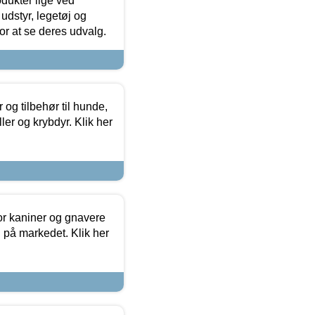
odukter lige ved
udstyr, legetøj og
 for at se deres udvalg.
og tilbehør til hunde,
ller og krybdyr. Klik her
or kaniner og gnavere
g på markedet. Klik her