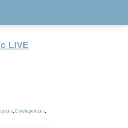
ic LIVE
igo.dk
,
Dyrelageret.dk
,