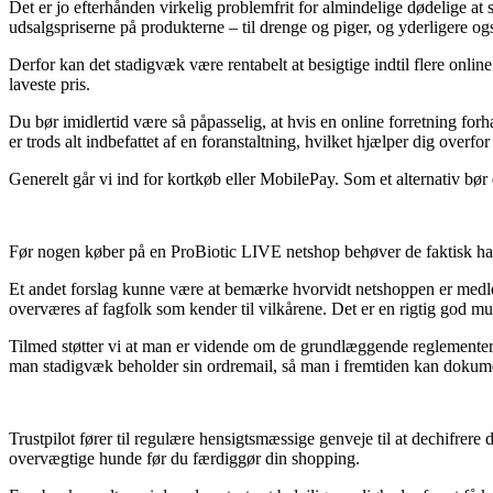
Det er jo efterhånden virkelig problemfrit for almindelige dødelige at
udsalgspriserne på produkterne – til drenge og piger, og yderligere o
Derfor kan det stadigvæk være rentabelt at besigtige indtil flere onli
laveste pris.
Du bør imidlertid være så påpasselig, at hvis en online forretning for
er trods alt indbefattet af en foranstaltning, hvilket hjælper dig overfo
Generelt går vi ind for kortkøb eller MobilePay. Som et alternativ bør 
Før nogen køber på en ProBiotic LIVE netshop behøver de faktisk have
Et andet forslag kunne være at bemærke hvorvidt netshoppen er medlem a
overværes af fagfolk som kender til vilkårene. Det er en rigtig god mu
Tilmed støtter vi at man er vidende om de grundlæggende reglementer 
man stadigvæk beholder sin ordremail, så man i fremtiden kan dokumen
Trustpilot fører til regulære hensigtsmæssige genveje til at dechifrer
overvægtige hunde før du færdiggør din shopping.