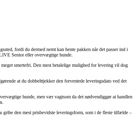
ngssted, fordi du dermed nemt kan hente pakken når det passer ind i
 LIVE Senior eller overvægtige hunde.
l meget smertefri. Den mest betalelige mulighed for levering vil dog
fgørende at du dobbelttjekker den forventede leveringsdato ved det
r overvægtige hunde, men vær vagtsom da det nødvendiggør at handlen
n.
du gribe den mest prisbevidste leveringsform, som i de fleste tilfælde –