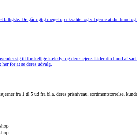
illigste. De går rigtig meget op i kvalitet og vil gerne at din hund og k
nder sig til forskellige kæledyr og deres ejere. Lider din hund af sart 
k her for at se deres udvalg.
er fra 1 til 5 ud fra bl.a. deres prisniveau, sortimentstørrelse, kunde
shop
shop