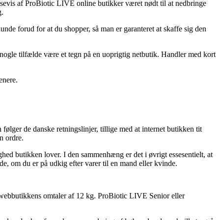
ssevis af ProBiotic LIVE online butikker været nødt til at nedbringe
g.
unde forud for at du shopper, så man er garanteret at skaffe sig den
 nogle tilfælde være et tegn på en uoprigtig netbutik. Handler med kort
enere.
ger de danske retningslinjer, tillige med at internet butikken tit
n ordre.
ed butikken lover. I den sammenhæng er det i øvrigt essesentielt, at
, om du er på udkig efter varer til en mand eller kvinde.
er webbutikkens omtaler af 12 kg. ProBiotic LIVE Senior eller