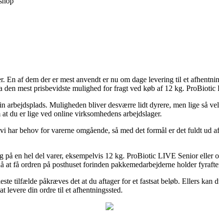
shop
er. En af dem der er mest anvendt er nu om dage levering til et afhentni
a den mest prisbevidste mulighed for fragt ved køb af 12 kg. ProBiotic
 din arbejdsplads. Muligheden bliver desværre lidt dyrere, men lige så ve
m at du er lige ved online virksomhedens arbejdslager.
vi har behov for varerne omgående, så med det formål er det fuldt ud a
g på en hel del varer, eksempelvis 12 kg. ProBiotic LIVE Senior elle
ne nå at få ordren på posthuset forinden pakkemedarbejderne holder fyrafte
ste tilfælde påkræves det at du aftager for et fastsat beløb. Ellers kan 
t levere din ordre til et afhentningssted.