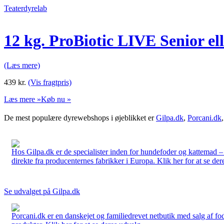
Teaterdyrelab
12 kg. ProBiotic LIVE Senior el
(Læs mere)
439
kr.
(Vis fragtpris)
Læs mere »
Køb nu »
De mest populære dyrewebshops i øjeblikket er
Gilpa.dk
,
Porcani.dk
Hos Gilpa.dk er de specialister inden for hundefoder og kattemad –
direkte fra producenternes fabrikker i Europa. Klik her for at se der
Se udvalget på Gilpa.dk
Porcani.dk er en danskejet og familiedrevet netbutik med salg af fo