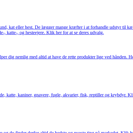
 hund, kat eller hest. De lægger mange kræfter i at forhandle udstyr til k
e-, katte-, og hesteejere. Klik her for at se deres udvalg.
er dig nemlig med altid at have de rette produkter lige ved hånden. Her 
 katte, kaniner, gnavere, fugle, akvarier, fisk, reptiller og krybdyr. Kl
og du finder derfor altid de bedste og nyeste ting på markedet. Klik he