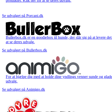
produkter. Klik her for at se deres udvalg.
Se udvalget på Porcani.dk
Bullerbox.dk er en goodiebox til hunde, der slår sig på at levere de
at se deres udvalg.
Se udvalget på Bullerbox.dk
For at hjælpe dig med at holde dine yndlings venner sunde og glade
udvalg.
Se udvalget på Animigo.dk