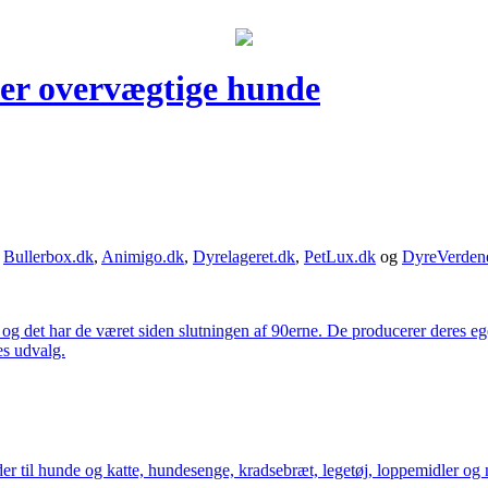
ler overvægtige hunde
,
Bullerbox.dk
,
Animigo.dk
,
Dyrelageret.dk
,
PetLux.dk
og
DyreVerden
 og det har de været siden slutningen af 90erne. De producerer deres 
es udvalg.
der til hunde og katte, hundesenge, kradsebræt, legetøj, loppemidler og 