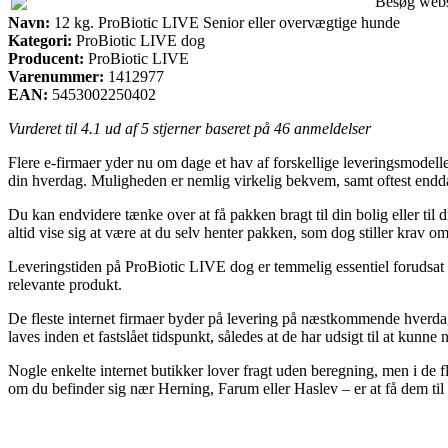
Besøg web
Navn:
12 kg. ProBiotic LIVE Senior eller overvægtige hunde
Kategori:
ProBiotic LIVE dog
Producent:
ProBiotic LIVE
Varenummer:
1412977
EAN:
5453002250402
Vurderet til
4.1
ud af 5 stjerner baseret på
46
anmeldelser
Flere e-firmaer yder nu om dage et hav af forskellige leveringsmodell
din hverdag. Muligheden er nemlig virkelig bekvem, samt oftest endd
Du kan endvidere tænke over at få pakken bragt til din bolig eller til
altid vise sig at være at du selv henter pakken, som dog stiller krav o
Leveringstiden på ProBiotic LIVE dog er temmelig essentiel forudsat 
relevante produkt.
De fleste internet firmaer byder på levering på næstkommende hverda
laves inden et fastslået tidspunkt, således at de har udsigt til at kun
Nogle enkelte internet butikker lover fragt uden beregning, men i de fle
om du befinder sig nær Herning, Farum eller Haslev – er at få dem til a