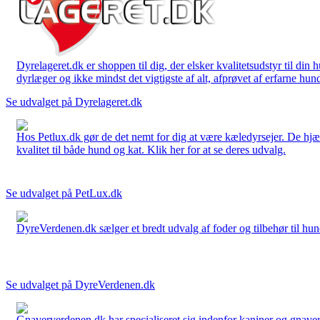
Dyrelageret.dk er shoppen til dig, der elsker kvalitetsudstyr til din
dyrlæger og ikke mindst det vigtigste af alt, afprøvet af erfarne hund
Se udvalget på Dyrelageret.dk
Hos Petlux.dk gør de det nemt for dig at være kæledyrsejer. De hjælp
kvalitet til både hund og kat. Klik her for at se deres udvalg.
Se udvalget på PetLux.dk
DyreVerdenen.dk sælger et bredt udvalg af foder og tilbehør til hunde,
Se udvalget på DyreVerdenen.dk
Gnaververdenen.dk har specialiseret sig indenfor kaniner og gnavere 