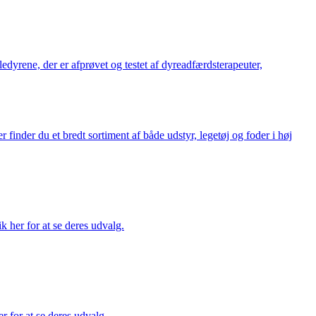
æledyrene, der er afprøvet og testet af dyreadfærdsterapeuter,
finder du et bredt sortiment af både udstyr, legetøj og foder i høj
ik her for at se deres udvalg.
r for at se deres udvalg.