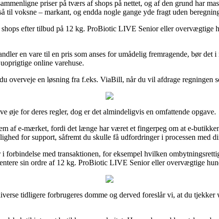
 sammenligne priser på tværs af shops på nettet, og af den grund har ma
gså til voksne – markant, og endda nogle gange yde fragt uden beregnin
ne shops efter tilbud på 12 kg. ProBiotic LIVE Senior eller overvægtige h
handler en vare til en pris som anses for umådelig fremragende, bør det i
r uoprigtige online varehuse.
du overveje en løsning fra f.eks. ViaBill, når du vil afdrage regningen s
 øje for deres regler, dog er det almindeligvis en omfattende opgave.
f e-mærket, fordi det længe har været et fingerpeg om at e-butikken føl
lighed for support, såfremt du skulle få udfordringer i processen med di
i forbindelse med transaktionen, for eksempel hvilken ombytningsrettigh
tere sin ordre af 12 kg. ProBiotic LIVE Senior eller overvægtige hunde
e diverse tidligere forbrugeres domme og derved foreslår vi, at du tjekk