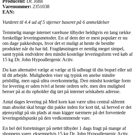
Producent:
Dr. John
Varenummer:
2351038
EAN:
Vurderet til
4.4
ud af 5 stjerner baseret på
6
anmeldelser
Temmelig mange internet varehuse tilbyder heldigvis en lang række
forskellige leveringsmetoder. En af dem der er mest populær er nu
om dage pakkeshops, hvor det er muligt at hente de bestilte
produkter når du har tid. Fragtløsningen er nemlig meget simpel,
samt typisk endvidere den mindst kostelige leveringsform ved køb af
15 kg Dr. John Hypoallergenic Activ.
Du kan alternativt vælge at vælge at få udbragt til din bopæl eller ud
til dit arbejde. Muligheden viser sig typisk en anelse mindre
prisbillig, men også ultra overkommelig. Den mindst kostelige form
for levering er uden tvivl at hente ordren selv, men den mulighed
beroer på at du opholder dig tæt på internet selskabets adresse.
Antal dages levering på Med korn kan være ultra central såfremt
man absolut skal bruge din pakke inden for kort tid, så herved er det
øjensynligt på sin plads at man kigger nærmere på det forventede
leveringstidspunkt på den vedkommende vare.
En hel del forretninger på nettet tilbyder 1 dags fragt på mange af
shoppens varer, eksempelvis 15 kg Dr. John Hypoallergenic Activ,