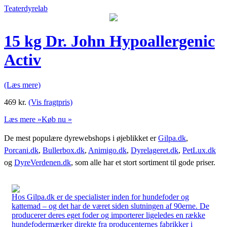
Teaterdyrelab
15 kg Dr. John Hypoallergenic
Activ
(Læs mere)
469
kr.
(Vis fragtpris)
Læs mere »
Køb nu »
De mest populære dyrewebshops i øjeblikket er
Gilpa.dk
,
Porcani.dk
,
Bullerbox.dk
,
Animigo.dk
,
Dyrelageret.dk
,
PetLux.dk
og
DyreVerdenen.dk
, som alle har et stort sortiment til gode priser.
Hos Gilpa.dk er de specialister inden for hundefoder og
kattemad – og det har de været siden slutningen af 90erne. De
producerer deres eget foder og importerer ligeledes en række
hundefodermærker direkte fra producenternes fabrikker i