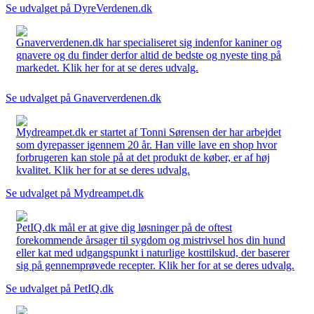
Se udvalget på DyreVerdenen.dk
Gnaververdenen.dk har specialiseret sig indenfor kaniner og
gnavere og du finder derfor altid de bedste og nyeste ting på
markedet. Klik her for at se deres udvalg.
Se udvalget på Gnaververdenen.dk
Mydreampet.dk er startet af Tonni Sørensen der har arbejdet
som dyrepasser igennem 20 år. Han ville lave en shop hvor
forbrugeren kan stole på at det produkt de køber, er af høj
kvalitet. Klik her for at se deres udvalg.
Se udvalget på Mydreampet.dk
PetIQ.dk mål er at give dig løsninger på de oftest
forekommende årsager til sygdom og mistrivsel hos din hund
eller kat med udgangspunkt i naturlige kosttilskud, der baserer
sig på gennemprøvede recepter. Klik her for at se deres udvalg.
Se udvalget på PetIQ.dk