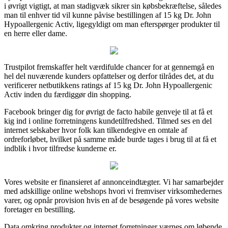
i øvrigt vigtigt, at man stadigvæk sikrer sin købsbekræftelse, således
man til enhver tid vil kunne påvise bestillingen af 15 kg Dr. John
Hypoallergenic Activ, ligegyldigt om man efterspørger produkter til
en herre eller dame.
Trustpilot fremskaffer helt værdifulde chancer for at gennemgå en
hel del nuværende kunders opfattelser og derfor tilrådes det, at du
verificerer netbutikkens ratings af 15 kg Dr. John Hypoallergenic
Activ inden du færdiggør din shopping.
Facebook bringer dig for øvrigt de facto habile genveje til at få et
kig ind i online forretningens kundetilfredshed. Tilmed ses en del
internet selskaber hvor folk kan tilkendegive en omtale af
ordreforløbet, hvilket på samme måde burde tages i brug til at få et
indblik i hvor tilfredse kunderne er.
Vores website er finansieret af annonceindtægter. Vi har samarbejder
med adskillige online webshops hvori vi fremviser virksomhedernes
varer, og opnår provision hvis en af de besøgende på vores website
foretager en bestilling.
Data omkring produkter og internet forretninger værnes om løbende,