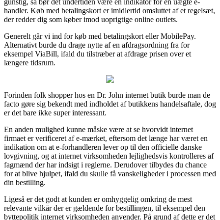
gunstig, så bør det undertiden være en indikator for en uægte e-
handler. Køb med betalingskort er imidlertid omsluttet af et regelsæt,
der redder dig som køber imod uoprigtige online outlets.
Generelt går vi ind for køb med betalingskort eller MobilePay.
Alternativt burde du drage nytte af en afdragsordning fra for
eksempel ViaBill, ifald du tilstræber at afdrage prisen over et
længere tidsrum.
Forinden folk shopper hos en Dr. John internet butik burde man de
facto gøre sig bekendt med indholdet af butikkens handelsaftale, dog
er det bare ikke super interessant.
En anden mulighed kunne måske være at se hvorvidt internet
firmaet er verificeret af e-mærket, eftersom det længe har været en
indikation om at e-forhandleren lever op til den officielle danske
lovgivning, og at internet virksomheden lejlighedsvis kontrolleres af
fagmænd der har indsigt i reglerne. Derudover tilbydes du chance
for at blive hjulpet, ifald du skulle få vanskeligheder i processen med
din bestilling.
Ligeså er det godt at kunden er omhyggelig omkring de mest
relevante vilkår der er gældende for bestillingen, til eksempel den
byttepolitik internet virksomheden anvender. På grund af dette er det