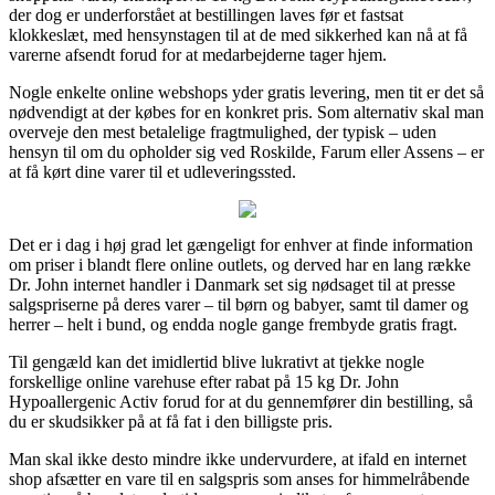
der dog er underforstået at bestillingen laves før et fastsat
klokkeslæt, med hensynstagen til at de med sikkerhed kan nå at få
varerne afsendt forud for at medarbejderne tager hjem.
Nogle enkelte online webshops yder gratis levering, men tit er det så
nødvendigt at der købes for en konkret pris. Som alternativ skal man
overveje den mest betalelige fragtmulighed, der typisk – uden
hensyn til om du opholder sig ved Roskilde, Farum eller Assens – er
at få kørt dine varer til et udleveringssted.
Det er i dag i høj grad let gængeligt for enhver at finde information
om priser i blandt flere online outlets, og derved har en lang række
Dr. John internet handler i Danmark set sig nødsaget til at presse
salgspriserne på deres varer – til børn og babyer, samt til damer og
herrer – helt i bund, og endda nogle gange frembyde gratis fragt.
Til gengæld kan det imidlertid blive lukrativt at tjekke nogle
forskellige online varehuse efter rabat på 15 kg Dr. John
Hypoallergenic Activ forud for at du gennemfører din bestilling, så
du er skudsikker på at få fat i den billigste pris.
Man skal ikke desto mindre ikke undervurdere, at ifald en internet
shop afsætter en vare til en salgspris som anses for himmelråbende