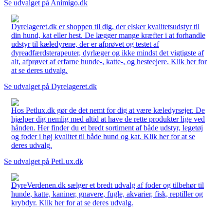
Se udvalget på Animigo.dk
Dyrelageret.dk er shoppen til dig, der elsker kvalitetsudstyr til
din hund, kat eller hest. De lægger mange kræfter i at forhandle
udstyr til kæledyrene, der er afprøvet og testet af
dyreadfærdsterapeuter, dyrlæger og ikke mindst det vigtigste af
alt, afprøvet af erfarne hunde-, katte-, og hesteejere. Klik her for
at se deres udvalg.
Se udvalget på Dyrelageret.dk
Hos Petlux.dk gør de det nemt for dig at være kæledyrsejer. De
hjælper dig nemlig med altid at have de rette produkter lige ved
hånden. Her finder du et bredt sortiment af både udstyr, legetøj
og foder i høj kvalitet til både hund og kat. Klik her for at se
deres udvalg.
Se udvalget på PetLux.dk
DyreVerdenen.dk sælger et bredt udvalg af foder og tilbehør til
hunde, katte, kaniner, gnavere, fugle, akvarier, fisk, reptiller og
krybdyr. Klik her for at se deres udvalg.