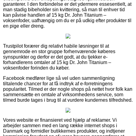
garanterer. I den forbindelse er det ydermere essesentielt, at
man stadig bibeholder sin kvittering, så man til enhver tid
kan påvise handlen af 15 kg Dr. John Titanium –
voksenfoder, uafhængig om du er på udkig efter produkter til
en pige eller dreng.
Trustpilot forærer dig relativt habile løsninger til at
gennemrode en stor gruppe forhenværende køberes
synspunkter og derfor er det godt, at du tjekker e-
forhandlerens omtaler af 15 kg Dr. John Titanium –
voksenfoder forinden du køber.
Facebook medfører lige så vel uden sammenligning
tiltalende chancer for at få indtryk af e-forretningens
popularitet. Tilmed er der nogle shops på nettet hvor folk kan
sammensætte en omtale af virksomhedens service, som
tilmed burde tages i brug til at vurdere kundernes tilfredshed.
Vores website er finansieret ved hjælp af reklamer. Vi
arbejder sammen med en lang række internet shops i
Danmark og formidler butikkernes produkter, og indtjener