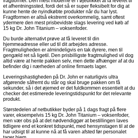
fragtformer. Den mest moderne er i øjeblikket at få leveret til
et afhentningssted, fordi det så er super fleksibelt for dig at
kunne hente de nyindkøbte produkter når du har lyst.
Fragtformen er altså ekstremt overkommelig, samt oftest
ydermere den mest prisbevidste slags levering ved køb af
15 kg Dr. John Titanium – voksenfoder.
Du burde alternativt prøve at få leveret til din
hjemmeadresse eller ud til dit arbejdes adresse.
Fragtmuligheden er almindeligvis en tak dyrere, men til
gengæld ret så ligetil. Den prisbilligste fragtmulighed vil dog
altid være at hente pakken selv, men dette afhænger af at du
befinder dig i nærheden af online firmaets lager.
Leveringshastigheden på Dr. John er naturligvis ultra
afgørende såfremt du står og skal bruge pakken om få
sekunder, så i det øjemed er det fuldkommen essentielt at du
checker det estimerede leveringstidspunkt for det relevante
produkt.
Størstedelen af netbutikker byder på 1 dags fragt på flere
varer, eksempelvis 15 kg Dr. John Titanium – voksenfoder,
men vær obs på at det nødvendiggør at bestillingen laves
tidligere end et konkret tidspunkt, med hensynstagen til at de
har udsigt til at kunne nå at få varen afsted før personalet
tager hjem.