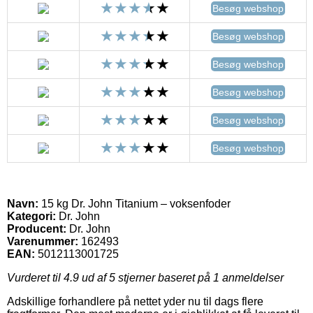
Besøg webshop
Besøg webshop
Besøg webshop
Besøg webshop
Besøg webshop
Besøg webshop
Navn:
15 kg Dr. John Titanium – voksenfoder
Kategori:
Dr. John
Producent:
Dr. John
Varenummer:
162493
EAN:
5012113001725
Vurderet til
4.9
ud af 5 stjerner baseret på
1
anmeldelser
Adskillige forhandlere på nettet yder nu til dags flere