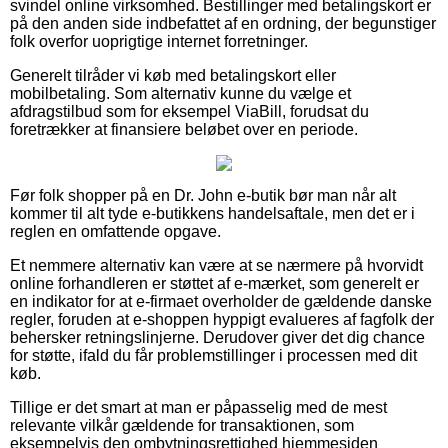
svindel online virksomhed. Bestillinger med betalingskort er
på den anden side indbefattet af en ordning, der begunstiger
folk overfor uoprigtige internet forretninger.
Generelt tilråder vi køb med betalingskort eller
mobilbetaling. Som alternativ kunne du vælge et
afdragstilbud som for eksempel ViaBill, forudsat du
foretrækker at finansiere beløbet over en periode.
Før folk shopper på en Dr. John e-butik bør man når alt
kommer til alt tyde e-butikkens handelsaftale, men det er i
reglen en omfattende opgave.
Et nemmere alternativ kan være at se nærmere på hvorvidt
online forhandleren er støttet af e-mærket, som generelt er
en indikator for at e-firmaet overholder de gældende danske
regler, foruden at e-shoppen hyppigt evalueres af fagfolk der
behersker retningslinjerne. Derudover giver det dig chance
for støtte, ifald du får problemstillinger i processen med dit
køb.
Tillige er det smart at man er påpasselig med de mest
relevante vilkår gældende for transaktionen, som
eksempelvis den ombytningsrettighed hjemmesiden