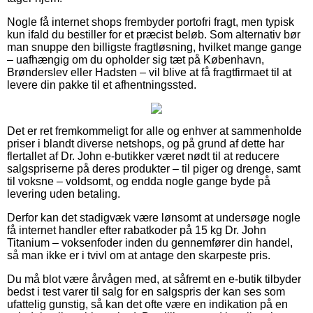
Nogle få internet shops frembyder portofri fragt, men typisk
kun ifald du bestiller for et præcist beløb. Som alternativ bør
man snuppe den billigste fragtløsning, hvilket mange gange
– uafhængig om du opholder sig tæt på København,
Brønderslev eller Hadsten – vil blive at få fragtfirmaet til at
levere din pakke til et afhentningssted.
Det er ret fremkommeligt for alle og enhver at sammenholde
priser i blandt diverse netshops, og på grund af dette har
flertallet af Dr. John e-butikker været nødt til at reducere
salgspriserne på deres produkter – til piger og drenge, samt
til voksne – voldsomt, og endda nogle gange byde på
levering uden betaling.
Derfor kan det stadigvæk være lønsomt at undersøge nogle
få internet handler efter rabatkoder på 15 kg Dr. John
Titanium – voksenfoder inden du gennemfører din handel,
så man ikke er i tvivl om at antage den skarpeste pris.
Du må blot være årvågen med, at såfremt en e-butik tilbyder
bedst i test varer til salg for en salgspris der kan ses som
ufattelig gunstig, så kan det ofte være en indikation på en