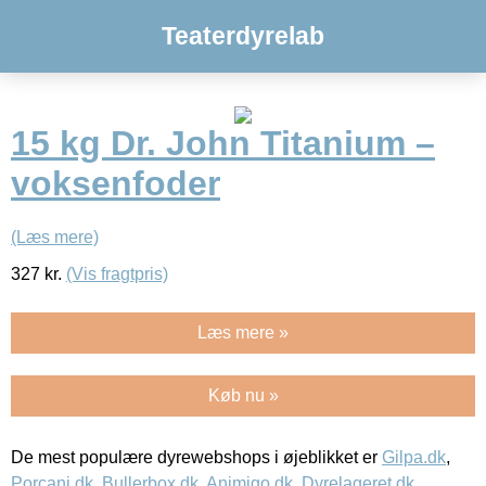
Teaterdyrelab
15 kg Dr. John Titanium –
voksenfoder
(Læs mere)
327
kr.
(Vis fragtpris)
Læs mere »
Køb nu »
De mest populære dyrewebshops i øjeblikket er
Gilpa.dk
,
Porcani.dk
,
Bullerbox.dk
,
Animigo.dk
,
Dyrelageret.dk
,