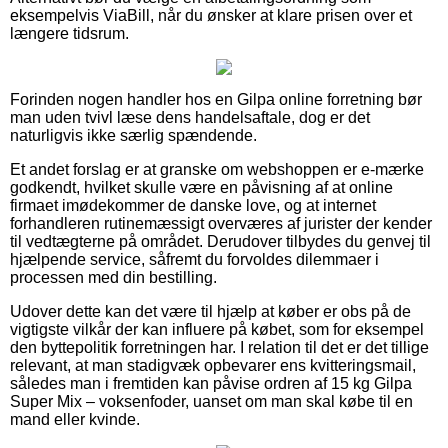
eksempelvis ViaBill, når du ønsker at klare prisen over et
længere tidsrum.
Forinden nogen handler hos en Gilpa online forretning bør
man uden tvivl læse dens handelsaftale, dog er det
naturligvis ikke særlig spændende.
Et andet forslag er at granske om webshoppen er e-mærke
godkendt, hvilket skulle være en påvisning af at online
firmaet imødekommer de danske love, og at internet
forhandleren rutinemæssigt overværes af jurister der kender
til vedtægterne på området. Derudover tilbydes du genvej til
hjælpende service, såfremt du forvoldes dilemmaer i
processen med din bestilling.
Udover dette kan det være til hjælp at køber er obs på de
vigtigste vilkår der kan influere på købet, som for eksempel
den byttepolitik forretningen har. I relation til det er det tillige
relevant, at man stadigvæk opbevarer ens kvitteringsmail,
således man i fremtiden kan påvise ordren af 15 kg Gilpa
Super Mix – voksenfoder, uanset om man skal købe til en
mand eller kvinde.