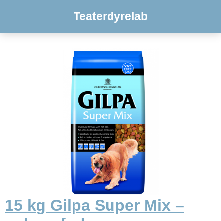
Teaterdyrelab
15 kg Gilpa Super Mix –