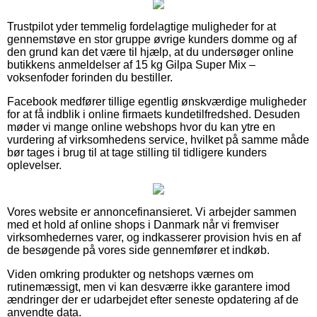
Trustpilot yder temmelig fordelagtige muligheder for at
gennemstøve en stor gruppe øvrige kunders domme og af
den grund kan det være til hjælp, at du undersøger online
butikkens anmeldelser af 15 kg Gilpa Super Mix –
voksenfoder forinden du bestiller.
Facebook medfører tillige egentlig ønskværdige muligheder
for at få indblik i online firmaets kundetilfredshed. Desuden
møder vi mange online webshops hvor du kan ytre en
vurdering af virksomhedens service, hvilket på samme måde
bør tages i brug til at tage stilling til tidligere kunders
oplevelser.
Vores website er annoncefinansieret. Vi arbejder sammen
med et hold af online shops i Danmark når vi fremviser
virksomhedernes varer, og indkasserer provision hvis en af
de besøgende på vores side gennemfører et indkøb.
Viden omkring produkter og netshops værnes om
rutinemæssigt, men vi kan desværre ikke garantere imod
ændringer der er udarbejdet efter seneste opdatering af de
anvendte data.