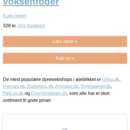
voksenfoder
(Læs mere)
328
kr.
(Vis fragtpris)
Læs mere »
Køb nu »
De mest populære dyrewebshops i øjeblikket er
Gilpa.dk
,
Porcani.dk
,
Bullerbox.dk
,
Animigo.dk
,
Dyrelageret.dk
,
PetLux.dk
og
DyreVerdenen.dk
, som alle har et stort
sortiment til gode priser.