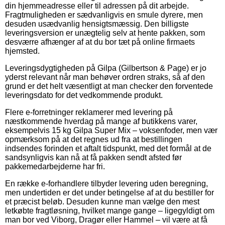
din hjemmeadresse eller til adressen på dit arbejde.
Fragtmuligheden er sædvanligvis en smule dyrere, men
desuden usædvanlig hensigtsmæssig. Den billigste
leveringsversion er unægtelig selv at hente pakken, som
desværre afhænger af at du bor tæt på online firmaets
hjemsted.
Leveringsdygtigheden på Gilpa (Gilbertson & Page) er jo
yderst relevant når man behøver ordren straks, så af den
grund er det helt væsentligt at man checker den forventede
leveringsdato for det vedkommende produkt.
Flere e-forretninger reklamerer med levering på
næstkommende hverdag på mange af butikkens varer,
eksempelvis 15 kg Gilpa Super Mix – voksenfoder, men vær
opmærksom på at det regnes ud fra at bestillingen
indsendes forinden et aftalt tidspunkt, med det formål at de
sandsynligvis kan nå at få pakken sendt afsted før
pakkemedarbejderne har fri.
En række e-forhandlere tilbyder levering uden beregning,
men undertiden er det under betingelse af at du bestiller for
et præcist beløb. Desuden kunne man vælge den mest
letkøbte fragtløsning, hvilket mange gange – ligegyldigt om
man bor ved Viborg, Dragør eller Hammel – vil være at få