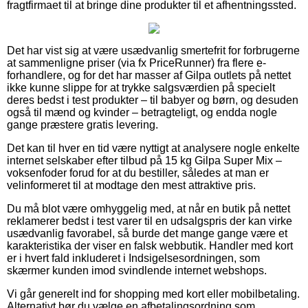
fragtfirmaet til at bringe dine produkter til et afhentningssted.
Det har vist sig at være usædvanlig smertefrit for forbrugerne
at sammenligne priser (via fx PriceRunner) fra flere e-
forhandlere, og for det har masser af Gilpa outlets på nettet
ikke kunne slippe for at trykke salgsværdien på specielt
deres bedst i test produkter – til babyer og børn, og desuden
også til mænd og kvinder – betragteligt, og endda nogle
gange præstere gratis levering.
Det kan til hver en tid være nyttigt at analysere nogle enkelte
internet selskaber efter tilbud på 15 kg Gilpa Super Mix –
voksenfoder forud for at du bestiller, således at man er
velinformeret til at modtage den mest attraktive pris.
Du må blot være omhyggelig med, at når en butik på nettet
reklamerer bedst i test varer til en udsalgspris der kan virke
usædvanlig favorabel, så burde det mange gange være et
karakteristika der viser en falsk webbutik. Handler med kort
er i hvert fald inkluderet i Indsigelsesordningen, som
skærmer kunden imod svindlende internet webshops.
Vi går generelt ind for shopping med kort eller mobilbetaling.
Alternativt bør du vælge en afbetalingsordning som