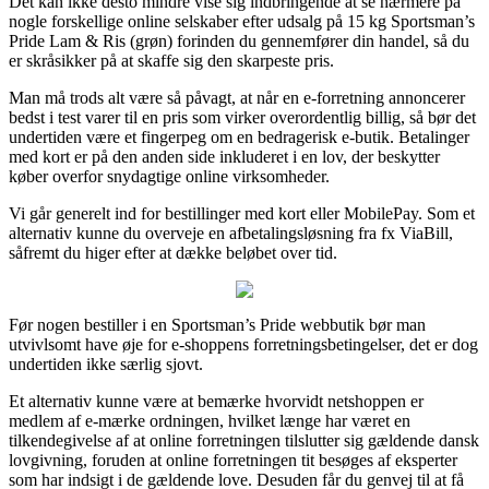
Det kan ikke desto mindre vise sig indbringende at se nærmere på
nogle forskellige online selskaber efter udsalg på 15 kg Sportsman’s
Pride Lam & Ris (grøn) forinden du gennemfører din handel, så du
er skråsikker på at skaffe sig den skarpeste pris.
Man må trods alt være så påvagt, at når en e-forretning annoncerer
bedst i test varer til en pris som virker overordentlig billig, så bør det
undertiden være et fingerpeg om en bedragerisk e-butik. Betalinger
med kort er på den anden side inkluderet i en lov, der beskytter
køber overfor snydagtige online virksomheder.
Vi går generelt ind for bestillinger med kort eller MobilePay. Som et
alternativ kunne du overveje en afbetalingsløsning fra fx ViaBill,
såfremt du higer efter at dække beløbet over tid.
Før nogen bestiller i en Sportsman’s Pride webbutik bør man
utvivlsomt have øje for e-shoppens forretningsbetingelser, det er dog
undertiden ikke særlig sjovt.
Et alternativ kunne være at bemærke hvorvidt netshoppen er
medlem af e-mærke ordningen, hvilket længe har været en
tilkendegivelse af at online forretningen tilslutter sig gældende dansk
lovgivning, foruden at online forretningen tit besøges af eksperter
som har indsigt i de gældende love. Desuden får du genvej til at få