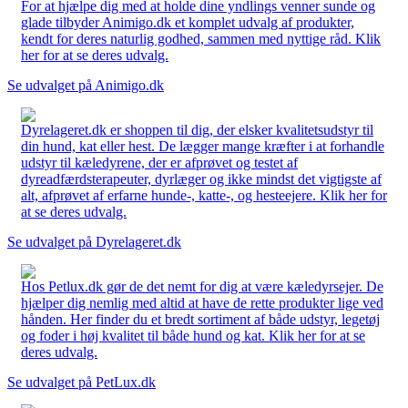
For at hjælpe dig med at holde dine yndlings venner sunde og
glade tilbyder Animigo.dk et komplet udvalg af produkter,
kendt for deres naturlig godhed, sammen med nyttige råd. Klik
her for at se deres udvalg.
Se udvalget på Animigo.dk
Dyrelageret.dk er shoppen til dig, der elsker kvalitetsudstyr til
din hund, kat eller hest. De lægger mange kræfter i at forhandle
udstyr til kæledyrene, der er afprøvet og testet af
dyreadfærdsterapeuter, dyrlæger og ikke mindst det vigtigste af
alt, afprøvet af erfarne hunde-, katte-, og hesteejere. Klik her for
at se deres udvalg.
Se udvalget på Dyrelageret.dk
Hos Petlux.dk gør de det nemt for dig at være kæledyrsejer. De
hjælper dig nemlig med altid at have de rette produkter lige ved
hånden. Her finder du et bredt sortiment af både udstyr, legetøj
og foder i høj kvalitet til både hund og kat. Klik her for at se
deres udvalg.
Se udvalget på PetLux.dk