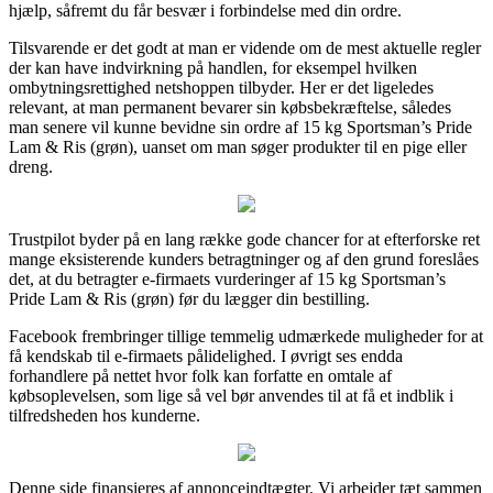
hjælp, såfremt du får besvær i forbindelse med din ordre.
Tilsvarende er det godt at man er vidende om de mest aktuelle regler
der kan have indvirkning på handlen, for eksempel hvilken
ombytningsrettighed netshoppen tilbyder. Her er det ligeledes
relevant, at man permanent bevarer sin købsbekræftelse, således
man senere vil kunne bevidne sin ordre af 15 kg Sportsman’s Pride
Lam & Ris (grøn), uanset om man søger produkter til en pige eller
dreng.
Trustpilot byder på en lang række gode chancer for at efterforske ret
mange eksisterende kunders betragtninger og af den grund foreslåes
det, at du betragter e-firmaets vurderinger af 15 kg Sportsman’s
Pride Lam & Ris (grøn) før du lægger din bestilling.
Facebook frembringer tillige temmelig udmærkede muligheder for at
få kendskab til e-firmaets pålidelighed. I øvrigt ses endda
forhandlere på nettet hvor folk kan forfatte en omtale af
købsoplevelsen, som lige så vel bør anvendes til at få et indblik i
tilfredsheden hos kunderne.
Denne side finansieres af annonceindtægter. Vi arbejder tæt sammen