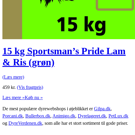
15 kg Sportsman’s Pride Lam
& Ris (grøn)
(Læs mere)
459
kr.
(Vis fragtpris)
Læs mere »
Køb nu »
De mest populære dyrewebshops i øjeblikket er
Gilpa.dk
,
Porcani.dk
,
Bullerbox.dk
,
Animigo.dk
,
Dyrelageret.dk
,
PetLux.dk
og
DyreVerdenen.dk
, som alle har et stort sortiment til gode priser.