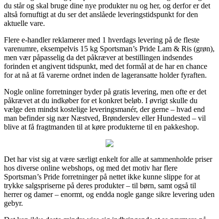
du står og skal bruge dine nye produkter nu og her, og derfor er det
altså fornuftigt at du ser det anslåede leveringstidspunkt for den
aktuelle vare.
Flere e-handler reklamerer med 1 hverdags levering på de fleste
varenumre, eksempelvis 15 kg Sportsman’s Pride Lam & Ris (grøn),
men vær påpasselig da det påkræver at bestillingen indsendes
forinden et angivent tidspunkt, med det formål at de har en chance
for at nå at få varerne ordnet inden de lageransatte holder fyraften.
Nogle online forretninger byder på gratis levering, men ofte er det
påkrævet at du indkøber for et konkret beløb. I øvrigt skulle du
vælge den mindst kostelige leveringsmanér, der gerne – hvad end
man befinder sig nær Næstved, Brønderslev eller Hundested – vil
blive at få fragtmanden til at køre produkterne til en pakkeshop.
Det har vist sig at være særligt enkelt for alle at sammenholde priser
hos diverse online webshops, og med det motiv har flere
Sportsman’s Pride forretninger på nettet ikke kunne slippe for at
trykke salgspriserne på deres produkter – til børn, samt også til
herrer og damer – enormt, og endda nogle gange sikre levering uden
gebyr.