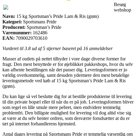
Besøg
webshop
Navn:
15 kg Sportsman’s Pride Lam & Ris (grøn)
Kategori:
Sportsmans Pride
Producent:
Sportsman’s Pride
Varenummer:
162486
EAN:
7090029703610
Vurderet til
3.8
ud af 5 stjerner baseret på
16
anmeldelser
Masser af outlets på nettet tilbyder i vore dage diverse former for
fragt. Den mest benyttede er for øjeblikket pakkeshops, hvor du selv
kan afhente bestillingen når det passer dig. Leveringsformen er jo
vældig overkommelig, samt desuden ydermere den mest betalelige
leveringsmetode ved køb af 15 kg Sportsman’s Pride Lam & Ris
(grøn).
Du kan lige så vel beslutte dig for at bestille produkterne til levering
til din private bopæl eller til når du er på job. Leveringsformen bliver
som regel en lille smule mere pebret, men endvidere temmelig
problemfri. Den billigste mulighed for levering vil dog altid vise sig
at være at du selv henter ordren, som desværre forudsætter at du er
tæt på internet forhandlerens hjemsted.
Antal dages levering på Sportsmans Pride er temmelig væsentlig om