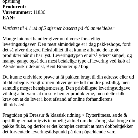
opstilling
Producent:
Varenummer:
11836
EAN:
Vurderet til
4.1
ud af 5 stjerner baseret på
46
anmeldelser
Mange internet handler giver nu diverse forskellige
leveringsudgaver. Den mest almindelige er i dag pakkeshops, fordi
det så giver dig god fleksibilitet til at kunne afhente de købte
produkter når du har lyst. Leveringstypen er altså yderst simpel, og
mange gange også den mest betalelige type af levering ved køb af
Akademisk ridekunst, Bent Branderup / bog.
Du kunne endvidere prøve at få pakken bragt til din adresse eller ud
til dit arbejde. Fragtformen bliver gerne lidt mindre prisbillig, men
samtidig meget hensigtsmæssig. Den prisbilligste leveringsudgave
vil dog altid være at du selv henter produkterne, men dette stiller
krav om at du lever i kort afstand af online forhandlerens
tilholdssted.
Fragttiden på Dressur & klassisk ridning > Rytterfitness, sæde &
opstilling er naturligvis temmelig aktuel om du står og skal bruge din
pakke fluks, og derfor er det komplet centralt at man dobbelttjekker
det forventede leveringstidspunkt på den pågældende vare.