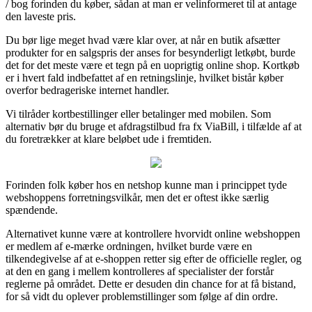
/ bog forinden du køber, sådan at man er velinformeret til at antage
den laveste pris.
Du bør lige meget hvad være klar over, at når en butik afsætter
produkter for en salgspris der anses for besynderligt letkøbt, burde
det for det meste være et tegn på en uoprigtig online shop. Kortkøb
er i hvert fald indbefattet af en retningslinje, hvilket bistår køber
overfor bedrageriske internet handler.
Vi tilråder kortbestillinger eller betalinger med mobilen. Som
alternativ bør du bruge et afdragstilbud fra fx ViaBill, i tilfælde af at
du foretrækker at klare beløbet ude i fremtiden.
Forinden folk køber hos en netshop kunne man i princippet tyde
webshoppens forretningsvilkår, men det er oftest ikke særlig
spændende.
Alternativet kunne være at kontrollere hvorvidt online webshoppen
er medlem af e-mærke ordningen, hvilket burde være en
tilkendegivelse af at e-shoppen retter sig efter de officielle regler, og
at den en gang i mellem kontrolleres af specialister der forstår
reglerne på området. Dette er desuden din chance for at få bistand,
for så vidt du oplever problemstillinger som følge af din ordre.