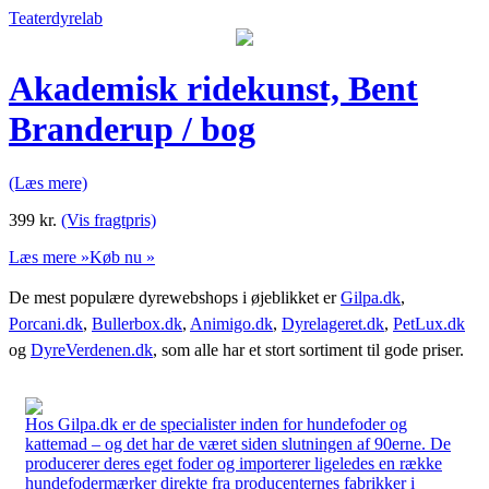
Teaterdyrelab
Akademisk ridekunst, Bent
Branderup / bog
(Læs mere)
399
kr.
(Vis fragtpris)
Læs mere »
Køb nu »
De mest populære dyrewebshops i øjeblikket er
Gilpa.dk
,
Porcani.dk
,
Bullerbox.dk
,
Animigo.dk
,
Dyrelageret.dk
,
PetLux.dk
og
DyreVerdenen.dk
, som alle har et stort sortiment til gode priser.
Hos Gilpa.dk er de specialister inden for hundefoder og
kattemad – og det har de været siden slutningen af 90erne. De
producerer deres eget foder og importerer ligeledes en række
hundefodermærker direkte fra producenternes fabrikker i