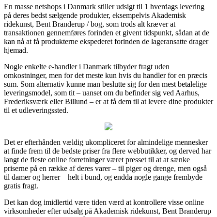
En masse netshops i Danmark stiller udsigt til 1 hverdags levering
på deres bedst sælgende produkter, eksempelvis Akademisk
ridekunst, Bent Branderup / bog, som trods alt kræver at
transaktionen gennemføres forinden et givent tidspunkt, sådan at de
kan nå at få produkterne ekspederet forinden de lageransatte drager
hjemad.
Nogle enkelte e-handler i Danmark tilbyder fragt uden
omkostninger, men for det meste kun hvis du handler for en præcis
sum. Som alternativ kunne man beslutte sig for den mest betalelige
leveringsmodel, som tit – uanset om du befinder sig ved Aarhus,
Frederiksværk eller Billund – er at få dem til at levere dine produkter
til et udleveringssted.
Det er efterhånden vældig ukompliceret for almindelige mennesker
at finde frem til de bedste priser fra flere webbutikker, og derved har
langt de fleste online forretninger været presset til at at sænke
priserne på en række af deres varer – til piger og drenge, men også
til damer og herrer – helt i bund, og endda nogle gange frembyde
gratis fragt.
Det kan dog imidlertid være tiden værd at kontrollere visse online
virksomheder efter udsalg på Akademisk ridekunst, Bent Branderup