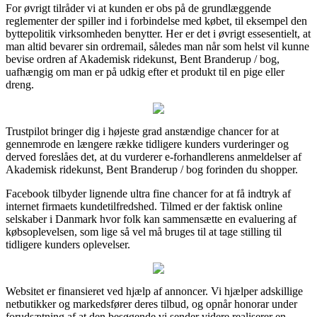
For øvrigt tilråder vi at kunden er obs på de grundlæggende
reglementer der spiller ind i forbindelse med købet, til eksempel den
byttepolitik virksomheden benytter. Her er det i øvrigt essesentielt, at
man altid bevarer sin ordremail, således man når som helst vil kunne
bevise ordren af Akademisk ridekunst, Bent Branderup / bog,
uafhængig om man er på udkig efter et produkt til en pige eller
dreng.
Trustpilot bringer dig i højeste grad anstændige chancer for at
gennemrode en længere række tidligere kunders vurderinger og
derved foreslåes det, at du vurderer e-forhandlerens anmeldelser af
Akademisk ridekunst, Bent Branderup / bog forinden du shopper.
Facebook tilbyder lignende ultra fine chancer for at få indtryk af
internet firmaets kundetilfredshed. Tilmed er der faktisk online
selskaber i Danmark hvor folk kan sammensætte en evaluering af
købsoplevelsen, som lige så vel må bruges til at tage stilling til
tidligere kunders oplevelser.
Websitet er finansieret ved hjælp af annoncer. Vi hjælper adskillige
netbutikker og markedsfører deres tilbud, og opnår honorar under
forudsætning af at den besøgende vi sender videre realiserer en