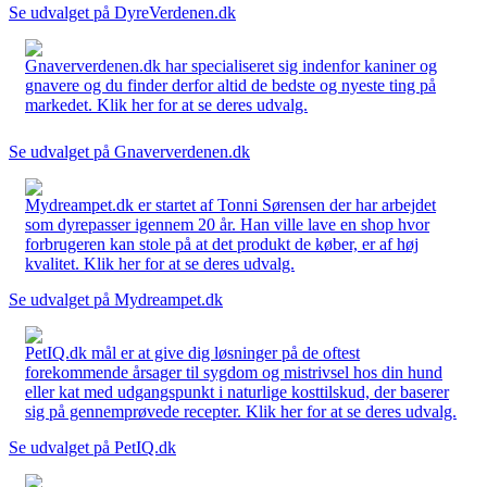
Se udvalget på DyreVerdenen.dk
Gnaververdenen.dk har specialiseret sig indenfor kaniner og
gnavere og du finder derfor altid de bedste og nyeste ting på
markedet. Klik her for at se deres udvalg.
Se udvalget på Gnaververdenen.dk
Mydreampet.dk er startet af Tonni Sørensen der har arbejdet
som dyrepasser igennem 20 år. Han ville lave en shop hvor
forbrugeren kan stole på at det produkt de køber, er af høj
kvalitet. Klik her for at se deres udvalg.
Se udvalget på Mydreampet.dk
PetIQ.dk mål er at give dig løsninger på de oftest
forekommende årsager til sygdom og mistrivsel hos din hund
eller kat med udgangspunkt i naturlige kosttilskud, der baserer
sig på gennemprøvede recepter. Klik her for at se deres udvalg.
Se udvalget på PetIQ.dk