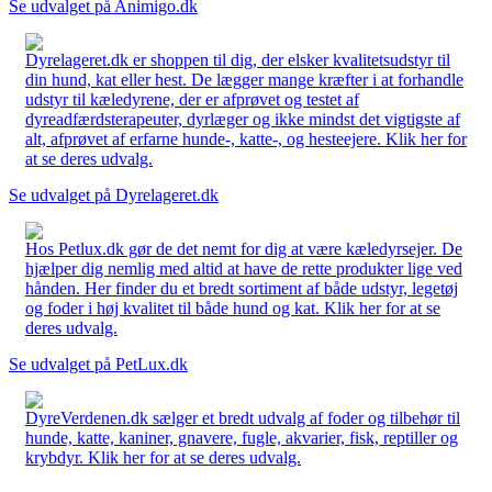
Se udvalget på Animigo.dk
Dyrelageret.dk er shoppen til dig, der elsker kvalitetsudstyr til
din hund, kat eller hest. De lægger mange kræfter i at forhandle
udstyr til kæledyrene, der er afprøvet og testet af
dyreadfærdsterapeuter, dyrlæger og ikke mindst det vigtigste af
alt, afprøvet af erfarne hunde-, katte-, og hesteejere. Klik her for
at se deres udvalg.
Se udvalget på Dyrelageret.dk
Hos Petlux.dk gør de det nemt for dig at være kæledyrsejer. De
hjælper dig nemlig med altid at have de rette produkter lige ved
hånden. Her finder du et bredt sortiment af både udstyr, legetøj
og foder i høj kvalitet til både hund og kat. Klik her for at se
deres udvalg.
Se udvalget på PetLux.dk
DyreVerdenen.dk sælger et bredt udvalg af foder og tilbehør til
hunde, katte, kaniner, gnavere, fugle, akvarier, fisk, reptiller og
krybdyr. Klik her for at se deres udvalg.