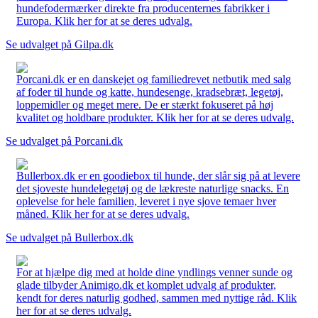
hundefodermærker direkte fra producenternes fabrikker i
Europa. Klik her for at se deres udvalg.
Se udvalget på Gilpa.dk
Porcani.dk er en danskejet og familiedrevet netbutik med salg
af foder til hunde og katte, hundesenge, kradsebræt, legetøj,
loppemidler og meget mere. De er stærkt fokuseret på høj
kvalitet og holdbare produkter. Klik her for at se deres udvalg.
Se udvalget på Porcani.dk
Bullerbox.dk er en goodiebox til hunde, der slår sig på at levere
det sjoveste hundelegetøj og de lækreste naturlige snacks. En
oplevelse for hele familien, leveret i nye sjove temaer hver
måned. Klik her for at se deres udvalg.
Se udvalget på Bullerbox.dk
For at hjælpe dig med at holde dine yndlings venner sunde og
glade tilbyder Animigo.dk et komplet udvalg af produkter,
kendt for deres naturlig godhed, sammen med nyttige råd. Klik
her for at se deres udvalg.