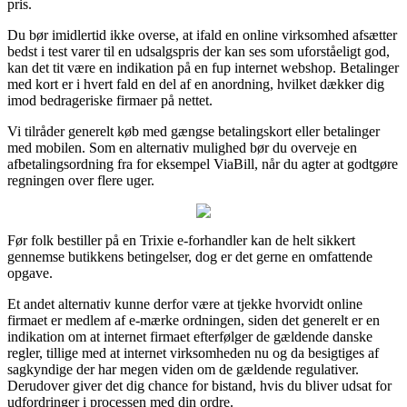
pris.
Du bør imidlertid ikke overse, at ifald en online virksomhed afsætter
bedst i test varer til en udsalgspris der kan ses som uforståeligt god,
kan det tit være en indikation på en fup internet webshop. Betalinger
med kort er i hvert fald en del af en anordning, hvilket dækker dig
imod bedrageriske firmaer på nettet.
Vi tilråder generelt køb med gængse betalingskort eller betalinger
med mobilen. Som en alternativ mulighed bør du overveje en
afbetalingsordning fra for eksempel ViaBill, når du agter at godtgøre
regningen over flere uger.
Før folk bestiller på en Trixie e-forhandler kan de helt sikkert
gennemse butikkens betingelser, dog er det gerne en omfattende
opgave.
Et andet alternativ kunne derfor være at tjekke hvorvidt online
firmaet er medlem af e-mærke ordningen, siden det generelt er en
indikation om at internet firmaet efterfølger de gældende danske
regler, tillige med at internet virksomheden nu og da besigtiges af
sagkyndige der har megen viden om de gældende regulativer.
Derudover giver det dig chance for bistand, hvis du bliver udsat for
udfordringer i processen med din ordre.