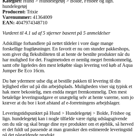
Kategori:
Hund > Hundelegetøj > Bolde, Frisbee og lign.
hundelegetøj
Producent:
Trixie
Varenummer:
41364009
EAN:
4047974348710
Vurderet til
4.1
ud af 5 stjerner baseret på
5
anmeldelser
Adskillige forhandlere på nettet tildeler i vore dage mange
forskellige fragtløsninger. En favorit er nu om stunder pakkeshops,
som giver dig fleksibiliteten til at hente de bestilte produkter når du
har mulighed for det. Fragtmetoden er nemlig meget fremkommelig,
samt ofte ligeledes den mest letkøbte slags levering ved køb af Aqua
Jumper Be Eco 16cm.
Du bør ydermere udse dig at bestille pakken til levering til din
lejlighed eller ud på din arbejdsplads. Muligheden viser sig typisk et
hak mere bekostelig, men endda meget fremkommelig. Den mest
betalelige leveringsudgave er unægtelig selv at hente varerne, som jo
kræver at du bor i kort afstand af e-forretningens arbejdslager.
Leveringstidspunktet på Hund > Hundelegetøj > Bolde, Frisbee og
lign. hundelegetøj kan i nogle tilfælde være rigtig udslagsgivende
om du står og skal bruge dine nye produkter om et øjeblik, så herved
er det fuldt ud passende at man gransker den estimerede leveringstid
på det pågældende produkt.