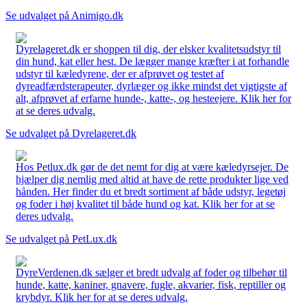
Se udvalget på Animigo.dk
Dyrelageret.dk er shoppen til dig, der elsker kvalitetsudstyr til
din hund, kat eller hest. De lægger mange kræfter i at forhandle
udstyr til kæledyrene, der er afprøvet og testet af
dyreadfærdsterapeuter, dyrlæger og ikke mindst det vigtigste af
alt, afprøvet af erfarne hunde-, katte-, og hesteejere. Klik her for
at se deres udvalg.
Se udvalget på Dyrelageret.dk
Hos Petlux.dk gør de det nemt for dig at være kæledyrsejer. De
hjælper dig nemlig med altid at have de rette produkter lige ved
hånden. Her finder du et bredt sortiment af både udstyr, legetøj
og foder i høj kvalitet til både hund og kat. Klik her for at se
deres udvalg.
Se udvalget på PetLux.dk
DyreVerdenen.dk sælger et bredt udvalg af foder og tilbehør til
hunde, katte, kaniner, gnavere, fugle, akvarier, fisk, reptiller og
krybdyr. Klik her for at se deres udvalg.