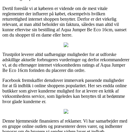
Dertil foreslår vi at køberen er vidende om de mest vitale
reglementer der influerer på købet, eksempelvis hvilken
returrettighed internet shoppen benytter. Derfor er det virkelig
relevant, at man altid beholder sin faktura, således man altid vil
kunne eftervise sin bestilling af Aqua Jumper Be Eco 16cm, uanset
om du shopper til en dame eller herre.
Trustpilot leverer altid uafhængige muligheder for at udforske
adskillige aktuelle forbrugeres vurderinger og derfor rekommanderer
vi, at du eftersøger internet virksomhedens ratings af Aqua Jumper
Be Eco 16cm forinden du placerer din ordre.
Facebook fremskaffer derudover immervæk passende muligheder
for at få indblik i online shoppens popularitet. Her ses endda online
butikker som giver kunderne mulighed for at levere en kritik af
virksomhedens service, som ligeledes kan benyttes til at bedømme
hvor glade kunderne er.
Denne hjemmeside finansieres af reklamer. Vi har samarbejder med
en gruppe online outlets og præsenterer deres varer, og indhenter
honorar om de brugere vi sender videre laver et indkøb.