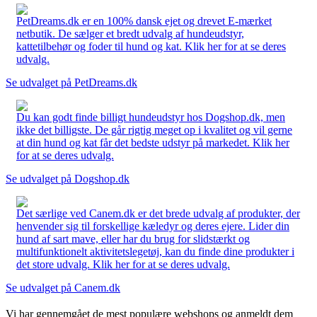
PetDreams.dk er en 100% dansk ejet og drevet E-mærket
netbutik. De sælger et bredt udvalg af hundeudstyr,
kattetilbehør og foder til hund og kat. Klik her for at se deres
udvalg.
Se udvalget på PetDreams.dk
Du kan godt finde billigt hundeudstyr hos Dogshop.dk, men
ikke det billigste. De går rigtig meget op i kvalitet og vil gerne
at din hund og kat får det bedste udstyr på markedet. Klik her
for at se deres udvalg.
Se udvalget på Dogshop.dk
Det særlige ved Canem.dk er det brede udvalg af produkter, der
henvender sig til forskellige kæledyr og deres ejere. Lider din
hund af sart mave, eller har du brug for slidstærkt og
multifunktionelt aktivitetslegetøj, kan du finde dine produkter i
det store udvalg. Klik her for at se deres udvalg.
Se udvalget på Canem.dk
Vi har gennemgået de mest populære webshops og anmeldt dem