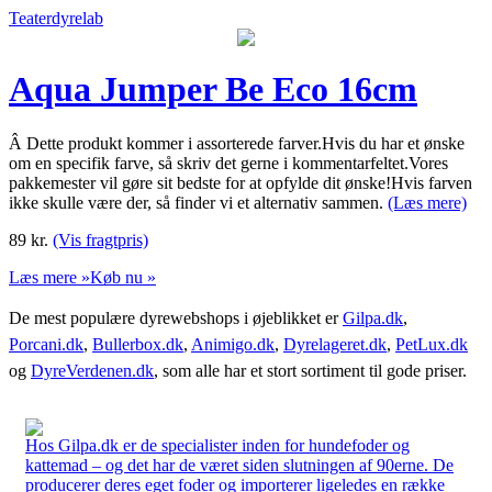
Teaterdyrelab
Aqua Jumper Be Eco 16cm
Â Dette produkt kommer i assorterede farver.Hvis du har et ønske
om en specifik farve, så skriv det gerne i kommentarfeltet.Vores
pakkemester vil gøre sit bedste for at opfylde dit ønske!Hvis farven
ikke skulle være der, så finder vi et alternativ sammen.
(Læs mere)
89
kr.
(Vis fragtpris)
Læs mere »
Køb nu »
De mest populære dyrewebshops i øjeblikket er
Gilpa.dk
,
Porcani.dk
,
Bullerbox.dk
,
Animigo.dk
,
Dyrelageret.dk
,
PetLux.dk
og
DyreVerdenen.dk
, som alle har et stort sortiment til gode priser.
Hos Gilpa.dk er de specialister inden for hundefoder og
kattemad – og det har de været siden slutningen af 90erne. De
producerer deres eget foder og importerer ligeledes en række