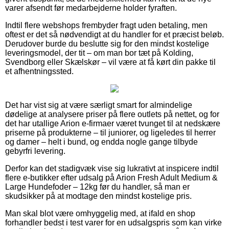
varer afsendt før medarbejderne holder fyraften.
Indtil flere webshops frembyder fragt uden betaling, men
oftest er det så nødvendigt at du handler for et præcist beløb.
Derudover burde du beslutte sig for den mindst kostelige
leveringsmodel, der tit – om man bor tæt på Kolding,
Svendborg eller Skælskør – vil være at få kørt din pakke til
et afhentningssted.
Det har vist sig at være særligt smart for almindelige
dødelige at analysere priser på flere outlets på nettet, og for
det har utallige Arion e-firmaer været tvunget til at nedskære
priserne på produkterne – til juniorer, og ligeledes til herrer
og damer – helt i bund, og endda nogle gange tilbyde
gebyrfri levering.
Derfor kan det stadigvæk vise sig lukrativt at inspicere indtil
flere e-butikker efter udsalg på Arion Fresh Adult Medium &
Large Hundefoder – 12kg før du handler, så man er
skudsikker på at modtage den mindst kostelige pris.
Man skal blot være omhyggelig med, at ifald en shop
forhandler bedst i test varer for en udsalgspris som kan virke