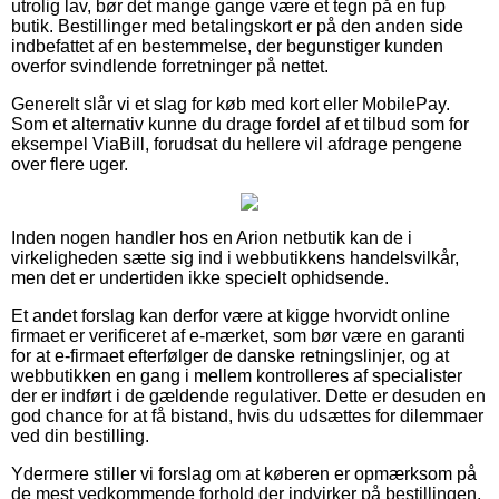
utrolig lav, bør det mange gange være et tegn på en fup
butik. Bestillinger med betalingskort er på den anden side
indbefattet af en bestemmelse, der begunstiger kunden
overfor svindlende forretninger på nettet.
Generelt slår vi et slag for køb med kort eller MobilePay.
Som et alternativ kunne du drage fordel af et tilbud som for
eksempel ViaBill, forudsat du hellere vil afdrage pengene
over flere uger.
Inden nogen handler hos en Arion netbutik kan de i
virkeligheden sætte sig ind i webbutikkens handelsvilkår,
men det er undertiden ikke specielt ophidsende.
Et andet forslag kan derfor være at kigge hvorvidt online
firmaet er verificeret af e-mærket, som bør være en garanti
for at e-firmaet efterfølger de danske retningslinjer, og at
webbutikken en gang i mellem kontrolleres af specialister
der er indført i de gældende regulativer. Dette er desuden en
god chance for at få bistand, hvis du udsættes for dilemmaer
ved din bestilling.
Ydermere stiller vi forslag om at køberen er opmærksom på
de mest vedkommende forhold der indvirker på bestillingen,