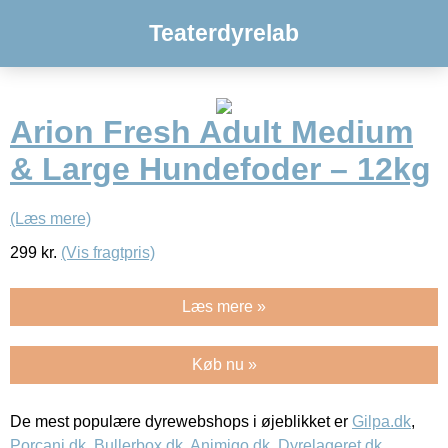
Teaterdyrelab
Arion Fresh Adult Medium
& Large Hundefoder – 12kg
(Læs mere)
299
kr.
(Vis fragtpris)
Læs mere »
Køb nu »
De mest populære dyrewebshops i øjeblikket er
Gilpa.dk
,
Porcani.dk
,
Bullerbox.dk
,
Animigo.dk
,
Dyrelageret.dk
,