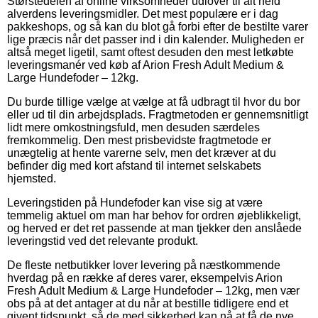
Størstedelen af online virksomheder udlover til alt held
alverdens leveringsmidler. Det mest populære er i dag
pakkeshops, og så kan du blot gå forbi efter de bestilte varer
lige præcis når det passer ind i din kalender. Muligheden er
altså meget ligetil, samt oftest desuden den mest letkøbte
leveringsmanér ved køb af Arion Fresh Adult Medium &
Large Hundefoder – 12kg.
Du burde tillige vælge at vælge at få udbragt til hvor du bor
eller ud til din arbejdsplads. Fragtmetoden er gennemsnitligt
lidt mere omkostningsfuld, men desuden særdeles
fremkommelig. Den mest prisbevidste fragtmetode er
unægtelig at hente varerne selv, men det kræver at du
befinder dig med kort afstand til internet selskabets
hjemsted.
Leveringstiden på Hundefoder kan vise sig at være
temmelig aktuel om man har behov for ordren øjeblikkeligt,
og herved er det ret passende at man tjekker den anslåede
leveringstid ved det relevante produkt.
De fleste netbutikker lover levering på næstkommende
hverdag på en række af deres varer, eksempelvis Arion
Fresh Adult Medium & Large Hundefoder – 12kg, men vær
obs på at det antager at du når at bestille tidligere end et
givent tidspunkt, så de med sikkerhed kan nå at få de nye