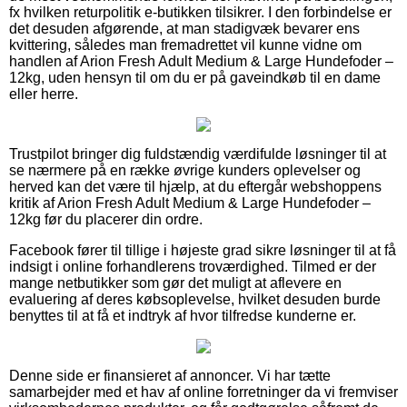
fx hvilken returpolitik e-butikken tilsikrer. I den forbindelse er
det desuden afgørende, at man stadigvæk bevarer ens
kvittering, således man fremadrettet vil kunne vidne om
handlen af Arion Fresh Adult Medium & Large Hundefoder –
12kg, uden hensyn til om du er på gaveindkøb til en dame
eller herre.
Trustpilot bringer dig fuldstændig værdifulde løsninger til at
se nærmere på en række øvrige kunders oplevelser og
herved kan det være til hjælp, at du eftergår webshoppens
kritik af Arion Fresh Adult Medium & Large Hundefoder –
12kg før du placerer din ordre.
Facebook fører til tillige i højeste grad sikre løsninger til at få
indsigt i online forhandlerens troværdighed. Tilmed er der
mange netbutikker som gør det muligt at aflevere en
evaluering af deres købsoplevelse, hvilket desuden burde
benyttes til at få et indtryk af hvor tilfredse kunderne er.
Denne side er finansieret af annoncer. Vi har tætte
samarbejder med et hav af online forretninger da vi fremviser