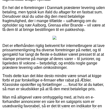
En hel del e-forretninger i Danmark præsterer levering uden
betaling, men typisk kun ifald du aftager for en fastsat sum.
Derudover skal du udse dig den mest betalelige
fragtmulighed, der i mange tilfælde – uafhængig om du
opholder sig nær Aalborg, Grenaa eller Brande – vil være at
få dem til at bringe bestillingen til en pakkeshop.
Det er efterhånden rigtig bekvemt for internetbrugere at lave
prissammenligning fra diverse forretninger på nettet, og til
gengæld har langt de fleste e-butikker været presset til at at
stampe priserne på mange af deres varer – til juniorer, og
ligeledes til voksne – betydeligt, og endda nogle gange
præstere levering uden omkostninger.
Trods dette kan det ikke desto mindre være smart at kigge
forbi et par forskellige e-firmaer efter rabat på Æbler.
Klassiske opskrifter og fortællinger …. forud for at du køber,
så man er skudsikker på at få den mest betalelige pris.
Man må alligevel være omhyggelig med, at hvis en e-
forhandler annoncerer en vare for en salgspris som er
usædvanlig favorabel, så er det tit være en indikator for en