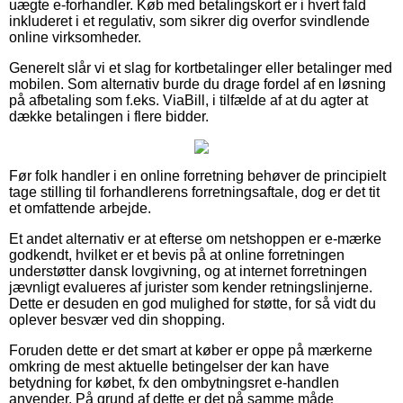
uægte e-forhandler. Køb med betalingskort er i hvert fald
inkluderet i et regulativ, som sikrer dig overfor svindlende
online virksomheder.
Generelt slår vi et slag for kortbetalinger eller betalinger med
mobilen. Som alternativ burde du drage fordel af en løsning
på afbetaling som f.eks. ViaBill, i tilfælde af at du agter at
dække betalingen i flere bidder.
Før folk handler i en online forretning behøver de principielt
tage stilling til forhandlerens forretningsaftale, dog er det tit
et omfattende arbejde.
Et andet alternativ er at efterse om netshoppen er e-mærke
godkendt, hvilket er et bevis på at online forretningen
understøtter dansk lovgivning, og at internet forretningen
jævnligt evalueres af jurister som kender retningslinjerne.
Dette er desuden en god mulighed for støtte, for så vidt du
oplever besvær ved din shopping.
Foruden dette er det smart at køber er oppe på mærkerne
omkring de mest aktuelle betingelser der kan have
betydning for købet, fx den ombytningsret e-handlen
anvender. På grund af dette er det på samme måde