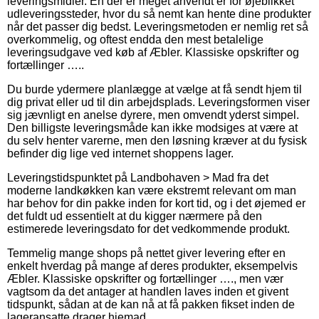
leveringsmidler. En der er meget anvendt er for øjeblikket
udleveringssteder, hvor du så nemt kan hente dine produkter
når det passer dig bedst. Leveringsmetoden er nemlig ret så
overkommelig, og oftest endda den mest betalelige
leveringsudgave ved køb af Æbler. Klassiske opskrifter og
fortællinger …..
Du burde ydermere planlægge at vælge at få sendt hjem til
dig privat eller ud til din arbejdsplads. Leveringsformen viser
sig jævnligt en anelse dyrere, men omvendt yderst simpel.
Den billigste leveringsmåde kan ikke modsiges at være at
du selv henter varerne, men den løsning kræver at du fysisk
befinder dig lige ved internet shoppens lager.
Leveringstidspunktet på Landbohaven > Mad fra det
moderne landkøkken kan være ekstremt relevant om man
har behov for din pakke inden for kort tid, og i det øjemed er
det fuldt ud essentielt at du kigger nærmere på den
estimerede leveringsdato for det vedkommende produkt.
Temmelig mange shops på nettet giver levering efter en
enkelt hverdag på mange af deres produkter, eksempelvis
Æbler. Klassiske opskrifter og fortællinger …., men vær
vagtsom da det antager at handlen laves inden et givent
tidspunkt, sådan at de kan nå at få pakken fikset inden de
lageransatte drager hjemad.