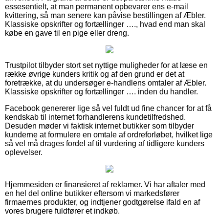
essesentielt, at man permanent opbevarer ens e-mail
kvittering, så man senere kan påvise bestillingen af Æbler.
Klassiske opskrifter og fortællinger …., hvad end man skal
købe en gave til en pige eller dreng.
Trustpilot tilbyder stort set nyttige muligheder for at læse en
række øvrige kunders kritik og af den grund er det at
foretrække, at du undersøger e-handlens omtaler af Æbler.
Klassiske opskrifter og fortællinger …. inden du handler.
Facebook genererer lige så vel fuldt ud fine chancer for at få
kendskab til internet forhandlerens kundetilfredshed.
Desuden møder vi faktisk internet butikker som tilbyder
kunderne at formulere en omtale af ordreforløbet, hvilket lige
så vel må drages fordel af til vurdering af tidligere kunders
oplevelser.
Hjemmesiden er finansieret af reklamer. Vi har aftaler med
en hel del online butikker eftersom vi markedsfører
firmaernes produkter, og indtjener godtgørelse ifald en af
vores brugere fuldfører et indkøb.