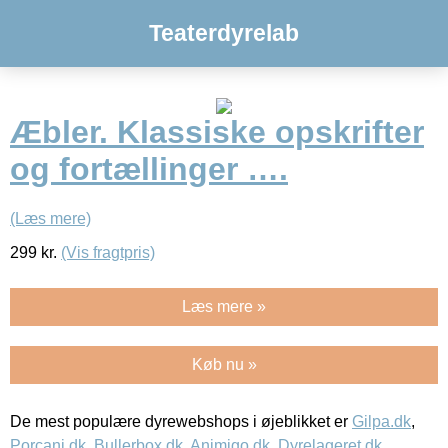
Teaterdyrelab
Æbler. Klassiske opskrifter
og fortællinger ….
(Læs mere)
299
kr.
(Vis fragtpris)
Læs mere »
Køb nu »
De mest populære dyrewebshops i øjeblikket er
Gilpa.dk
,
Porcani.dk
,
Bullerbox.dk
,
Animigo.dk
,
Dyrelageret.dk
,