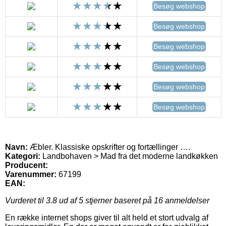
Besøg webshop
Besøg webshop
Besøg webshop
Besøg webshop
Besøg webshop
Besøg webshop
Navn:
Æbler. Klassiske opskrifter og fortællinger ….
Kategori:
Landbohaven > Mad fra det moderne landkøkken
Producent:
Varenummer:
67199
EAN:
Vurderet til
3.8
ud af 5 stjerner baseret på
16
anmeldelser
En række internet shops giver til alt held et stort udvalg af