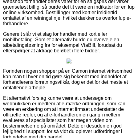
webshop forhandler deres varer for en salgspris der virker
grænseløst billig, så burde det tit være en indikator for en fup
online virksomhed. Bestillinger med kort er imidlertid
omfattet af en retningslinje, hvilket dækker os overfor fup e-
forhandlere.
Generelt slår vi et slag for handler med kort eller
mobilbetaling. Som et alternativ burde du overveje en
afbetalingsløsning fra for eksempel ViaBill, forudsat du
efterspørger at afdrage beløbet i flere bidder.
Forinden nogen shopper på en Camon internet virksomhed
kan man til hver en tid gøre sig bekendt med indholdet af
forhandlerens forretningsvilkår, dog er det for det meste et
omfattende arbejde.
Et alternativt forslag kunne være at undersøge om
webbutikken er medlem af e-mærke ordningen, som kan
være en erklæring om at internet firmaet understøtter de
officielle regler, og at e-forhandleren en gang i mellem
evalueres af specialister som har megen viden om
bestemmelserne på området. Dette er desuden en god
lejlighed til support, for så vidt du oplever udfordringer i
forbindelse med din handel.