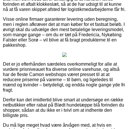
forinden et aftalt klokkeslæt, så at de har udsigt til at kunne
nå at få varen skippet afsted før logistikmedarbejderne får fri.
Visse online firmaer garanterer levering uden beregning,
men i reglen afkræver det at man køber for et fastsat beløb. I
øvrigt skal du udvælge den mest betalelige leveringsmodel,
som mange gange – om du er tæt på Fredericia, Nykøbing
Falster eller Sorø – vil blive at få bragt produkterne til en
pakkeshop.
Det er jo efterhånden særdeles overkommeligt for alle at
vurdere prisniveauet fra diverse online varehuse, og altså
har de fleste Camon webshops været presset til at at
reducere priserne på varerne – til børn, og ligeledes til
mænd og kvinder – betydeligt, og endda nogle gange yde fri
fragt.
Derfor kan det imidlertid blive smart at undersøge en række
netbutikker efter rabat på Blødt hundetæppe blå forinden du
shopper, sådan at du ikke er i tvivl om at indhente den
billigste pris.
Du må lige meget hvad være årvågen med, at hvis en