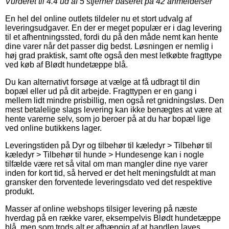
Vurderet til
4.4
ud af 5 stjerner baseret på
42
anmeldelser
En hel del online outlets tildeler nu et stort udvalg af
leveringsudgaver. En der er meget populær er i dag levering
til et afhentningssted, fordi du på den måde nemt kan hente
dine varer når det passer dig bedst. Løsningen er nemlig i
høj grad praktisk, samt ofte også den mest letkøbte fragttype
ved køb af Blødt hundetæppe blå.
Du kan alternativt forsøge at vælge at få udbragt til din
bopæl eller ud på dit arbejde. Fragttypen er en gang i
mellem lidt mindre prisbillig, men også ret gnidningsløs. Den
mest betalelige slags levering kan ikke benægtes at være at
hente varerne selv, som jo beroer på at du har bopæl lige
ved online butikkens lager.
Leveringstiden på Dyr og tilbehør til kæledyr > Tilbehør til
kæledyr > Tilbehør til hunde > Hundesenge kan i nogle
tilfælde være ret så vital om man mangler dine nye varer
inden for kort tid, så herved er det helt meningsfuldt at man
gransker den forventede leveringsdato ved det respektive
produkt.
Masser af online webshops tilsiger levering på næste
hverdag på en række varer, eksempelvis Blødt hundetæppe
blå, men som trods alt er afhængig af at handlen laves