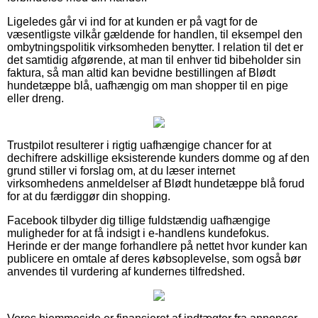
Ligeledes går vi ind for at kunden er på vagt for de
væsentligste vilkår gældende for handlen, til eksempel den
ombytningspolitik virksomheden benytter. I relation til det er
det samtidig afgørende, at man til enhver tid bibeholder sin
faktura, så man altid kan bevidne bestillingen af Blødt
hundetæppe blå, uafhængig om man shopper til en pige
eller dreng.
Trustpilot resulterer i rigtig uafhængige chancer for at
dechifrere adskillige eksisterende kunders domme og af den
grund stiller vi forslag om, at du læser internet
virksomhedens anmeldelser af Blødt hundetæppe blå forud
for at du færdiggør din shopping.
Facebook tilbyder dig tillige fuldstændig uafhængige
muligheder for at få indsigt i e-handlens kundefokus.
Herinde er der mange forhandlere på nettet hvor kunder kan
publicere en omtale af deres købsoplevelse, som også bør
anvendes til vurdering af kundernes tilfredshed.