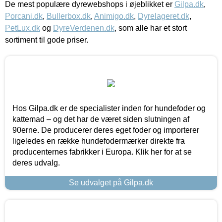
De mest populære dyrewebshops i øjeblikket er
Gilpa.dk
,
Porcani.dk
,
Bullerbox.dk
,
Animigo.dk
,
Dyrelageret.dk
,
PetLux.dk
og
DyreVerdenen.dk
, som alle har et stort
sortiment til gode priser.
Hos Gilpa.dk er de specialister inden for hundefoder og
kattemad – og det har de været siden slutningen af
90erne. De producerer deres eget foder og importerer
ligeledes en række hundefodermærker direkte fra
producenternes fabrikker i Europa. Klik her for at se
deres udvalg.
Se udvalget på Gilpa.dk