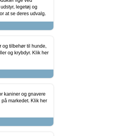
odukter lige ved
udstyr, legetøj og
 for at se deres udvalg.
og tilbehør til hunde,
ller og krybdyr. Klik her
or kaniner og gnavere
g på markedet. Klik her