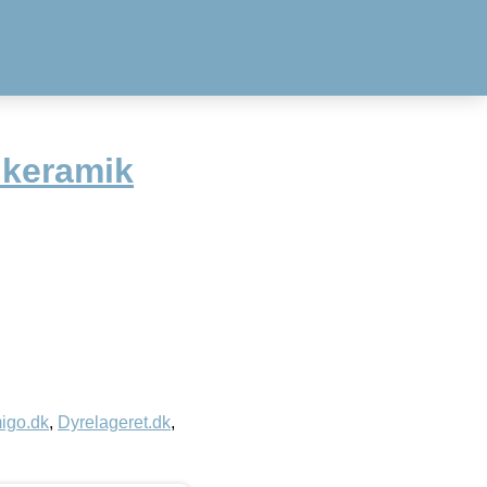
 keramik
igo.dk
,
Dyrelageret.dk
,