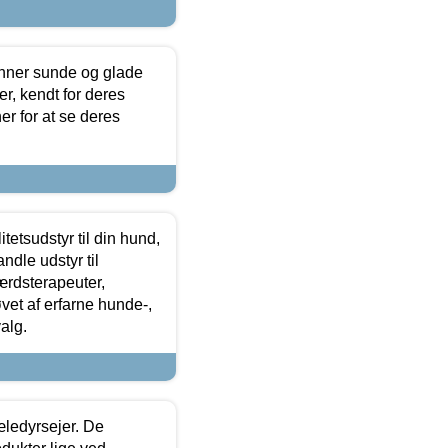
enner sunde og glade
r, kendt for deres
r for at se deres
tetsudstyr til din hund,
ndle udstyr til
ærdsterapeuter,
øvet af erfarne hunde-,
alg.
æledyrsejer. De