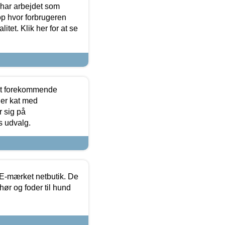
 har arbejdet som
op hvor forbrugeren
itet. Klik her for at se
est forekommende
ler kat med
r sig på
s udvalg.
E-mærket netbutik. De
hør og foder til hund