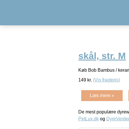
skål, str. M
Køb Bob Bambus / kerami
149
kr.
(Vis fragtpris)
Læs mere »
De mest populære dyrewe
PetLux.dk
og
DyreVerde