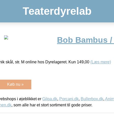
Teaterdyrelab
Bob Bambus /
k skål, str. M online hos Dyrelageret. Kun 149,00
(Læs mere)
Køb nu »
bshops i øjeblikket er
Gilpa.dk
,
Porcani.dk
,
Bullerbox.dk
,
Anim
nen.dk
, som alle har et stort sortiment til gode priser.