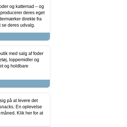
foder og kattemad – og
 producerer deres eget
dermærker direkte fra
t se deres udvalg.
utik med salg af foder
etøj, loppemidler og
tet og holdbare
sig på at levere det
 snacks. En oplevelse
 måned. Klik her for at