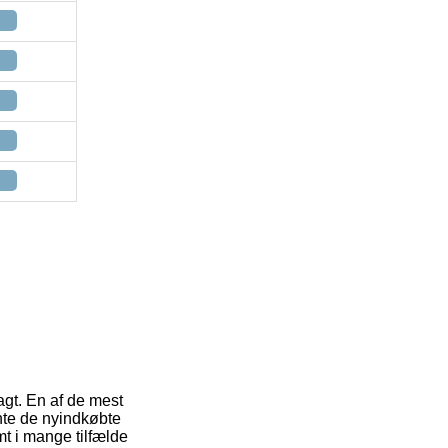
agt. En af de mest
ente de nyindkøbte
t i mange tilfælde