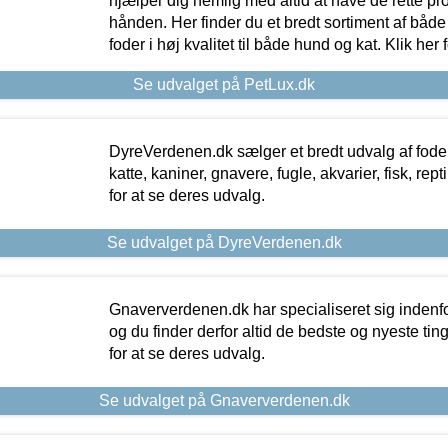
hjælper dig nemlig med altid at have de rette pr
hånden. Her finder du et bredt sortiment af både 
foder i høj kvalitet til både hund og kat. Klik her
Se udvalget på PetLux.dk
DyreVerdenen.dk sælger et bredt udvalg af foder 
katte, kaniner, gnavere, fugle, akvarier, fisk, repti
for at se deres udvalg.
Se udvalget på DyreVerdenen.dk
Gnaververdenen.dk har specialiseret sig indenf
og du finder derfor altid de bedste og nyeste tin
for at se deres udvalg.
Se udvalget på Gnaververdenen.dk