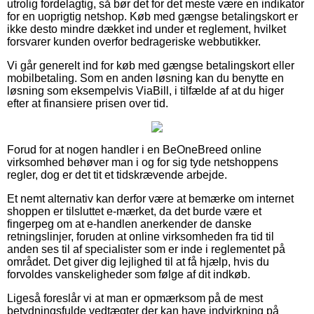
utrolig fordelagtig, så bør det for det meste være en indikator
for en uoprigtig netshop. Køb med gængse betalingskort er
ikke desto mindre dækket ind under et reglement, hvilket
forsvarer kunden overfor bedrageriske webbutikker.
Vi går generelt ind for køb med gængse betalingskort eller
mobilbetaling. Som en anden løsning kan du benytte en
løsning som eksempelvis ViaBill, i tilfælde af at du higer
efter at finansiere prisen over tid.
Forud for at nogen handler i en BeOneBreed online
virksomhed behøver man i og for sig tyde netshoppens
regler, dog er det tit et tidskrævende arbejde.
Et nemt alternativ kan derfor være at bemærke om internet
shoppen er tilsluttet e-mærket, da det burde være et
fingerpeg om at e-handlen anerkender de danske
retningslinjer, foruden at online virksomheden fra tid til
anden ses til af specialister som er inde i reglementet på
området. Det giver dig lejlighed til at få hjælp, hvis du
forvoldes vanskeligheder som følge af dit indkøb.
Ligeså foreslår vi at man er opmærksom på de mest
betydningsfulde vedtægter der kan have indvirkning på