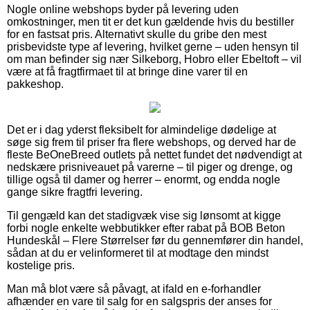
Nogle online webshops byder på levering uden
omkostninger, men tit er det kun gældende hvis du bestiller
for en fastsat pris. Alternativt skulle du gribe den mest
prisbevidste type af levering, hvilket gerne – uden hensyn til
om man befinder sig nær Silkeborg, Hobro eller Ebeltoft – vil
være at få fragtfirmaet til at bringe dine varer til en
pakkeshop.
Det er i dag yderst fleksibelt for almindelige dødelige at
søge sig frem til priser fra flere webshops, og derved har de
fleste BeOneBreed outlets på nettet fundet det nødvendigt at
nedskære prisniveauet på varerne – til piger og drenge, og
tillige også til damer og herrer – enormt, og endda nogle
gange sikre fragtfri levering.
Til gengæld kan det stadigvæk vise sig lønsomt at kigge
forbi nogle enkelte webbutikker efter rabat på BOB Beton
Hundeskål – Flere Størrelser før du gennemfører din handel,
sådan at du er velinformeret til at modtage den mindst
kostelige pris.
Man må blot være så påvagt, at ifald en e-forhandler
afhænder en vare til salg for en salgspris der anses for