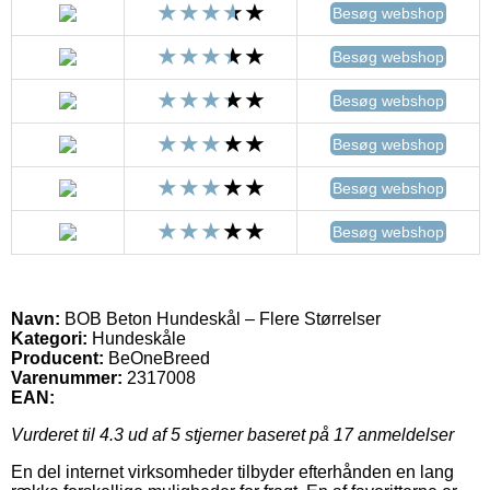
Besøg webshop
Besøg webshop
Besøg webshop
Besøg webshop
Besøg webshop
Besøg webshop
Navn:
BOB Beton Hundeskål – Flere Størrelser
Kategori:
Hundeskåle
Producent:
BeOneBreed
Varenummer:
2317008
EAN:
Vurderet til
4.3
ud af 5 stjerner baseret på
17
anmeldelser
En del internet virksomheder tilbyder efterhånden en lang