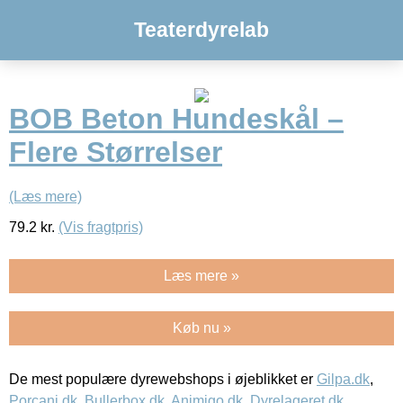
Teaterdyrelab
BOB Beton Hundeskål –
Flere Størrelser
(Læs mere)
79.2
kr.
(Vis fragtpris)
Læs mere »
Køb nu »
De mest populære dyrewebshops i øjeblikket er
Gilpa.dk
,
Porcani.dk
,
Bullerbox.dk
,
Animigo.dk
,
Dyrelageret.dk
,