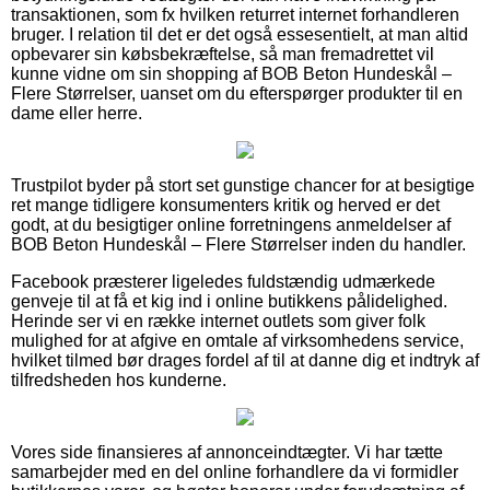
transaktionen, som fx hvilken returret internet forhandleren
bruger. I relation til det er det også essesentielt, at man altid
opbevarer sin købsbekræftelse, så man fremadrettet vil
kunne vidne om sin shopping af BOB Beton Hundeskål –
Flere Størrelser, uanset om du efterspørger produkter til en
dame eller herre.
Trustpilot byder på stort set gunstige chancer for at besigtige
ret mange tidligere konsumenters kritik og herved er det
godt, at du besigtiger online forretningens anmeldelser af
BOB Beton Hundeskål – Flere Størrelser inden du handler.
Facebook præsterer ligeledes fuldstændig udmærkede
genveje til at få et kig ind i online butikkens pålidelighed.
Herinde ser vi en række internet outlets som giver folk
mulighed for at afgive en omtale af virksomhedens service,
hvilket tilmed bør drages fordel af til at danne dig et indtryk af
tilfredsheden hos kunderne.
Vores side finansieres af annonceindtægter. Vi har tætte
samarbejder med en del online forhandlere da vi formidler