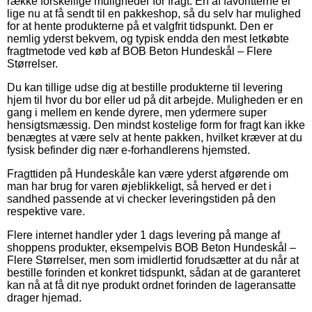
række forskellige muligheder for fragt. En af favoritterne er
lige nu at få sendt til en pakkeshop, så du selv har mulighed
for at hente produkterne på et valgfrit tidspunkt. Den er
nemlig yderst bekvem, og typisk endda den mest letkøbte
fragtmetode ved køb af BOB Beton Hundeskål – Flere
Størrelser.
Du kan tillige udse dig at bestille produkterne til levering
hjem til hvor du bor eller ud på dit arbejde. Muligheden er en
gang i mellem en kende dyrere, men ydermere super
hensigtsmæssig. Den mindst kostelige form for fragt kan ikke
benægtes at være selv at hente pakken, hvilket kræver at du
fysisk befinder dig nær e-forhandlerens hjemsted.
Fragttiden på Hundeskåle kan være yderst afgørende om
man har brug for varen øjeblikkeligt, så herved er det i
sandhed passende at vi checker leveringstiden på den
respektive vare.
Flere internet handler yder 1 dags levering på mange af
shoppens produkter, eksempelvis BOB Beton Hundeskål –
Flere Størrelser, men som imidlertid forudsætter at du når at
bestille forinden et konkret tidspunkt, sådan at de garanteret
kan nå at få dit nye produkt ordnet forinden de lageransatte
drager hjemad.