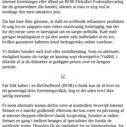
internet forretninger efter tilbud på BOB Fleksibel Foderopbevaring
før du gennemfører din handel, således at man er tryg ved at
modtage den mest attraktive pris.
Du bør bare ikke glemme, at ifald en webbutik reklamerer produkter
til salg for en salgspris som virker usædvanlig fordelagtig, bør det
for det meste være et faresignal om en uægte netbutik. Køb med
gængse betalingskort er på den anden side indbefattet af en lov,
hvilket garanterer køberen imod bedrageriske online varehuse.
Vi tilråder handler med kort eller mobilbetaling. Som en alternativ
mulighed kunne du vælge en løsning som eksempelvis ViaBill, i
tilfælde af at du tilstræber at godtgøre prisen over en længere
periode.
Før folk køber i en BeOneBreed (BOB) e-butik kan de til hver en
tid gennemgå dens forretningsvilkår, dog er det uden tvivl ikke
særlig morsomt.
Et nemt alternativ kunne derfor være at kontrollere hvorvidt internet
firmaet er e-mærke godkendt, eftersom det kan være en påvisning af
at internet shoppen efterlever dansk lovgivning, foruden at online
firmaet en gang i mellem besøges af specialister der forstår de
gældende regler. Desuden får du mulighed for en håndsrækning, for