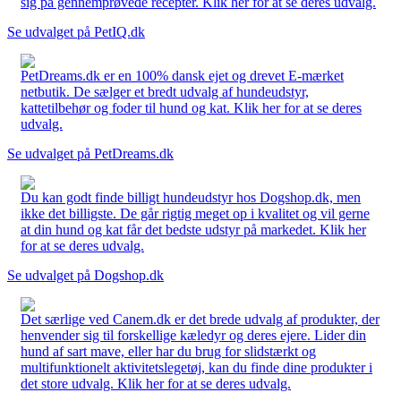
sig på gennemprøvede recepter. Klik her for at se deres udvalg.
Se udvalget på PetIQ.dk
PetDreams.dk er en 100% dansk ejet og drevet E-mærket
netbutik. De sælger et bredt udvalg af hundeudstyr,
kattetilbehør og foder til hund og kat. Klik her for at se deres
udvalg.
Se udvalget på PetDreams.dk
Du kan godt finde billigt hundeudstyr hos Dogshop.dk, men
ikke det billigste. De går rigtig meget op i kvalitet og vil gerne
at din hund og kat får det bedste udstyr på markedet. Klik her
for at se deres udvalg.
Se udvalget på Dogshop.dk
Det særlige ved Canem.dk er det brede udvalg af produkter, der
henvender sig til forskellige kæledyr og deres ejere. Lider din
hund af sart mave, eller har du brug for slidstærkt og
multifunktionelt aktivitetslegetøj, kan du finde dine produkter i
det store udvalg. Klik her for at se deres udvalg.