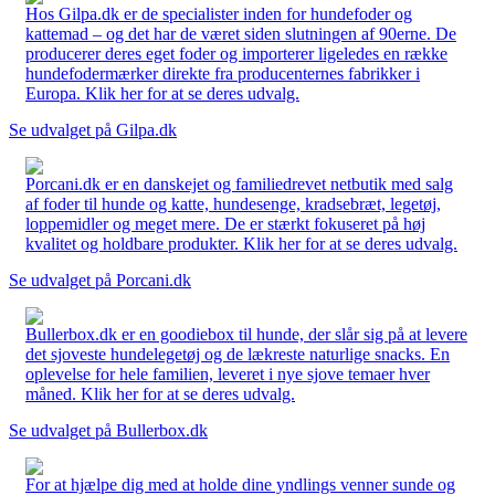
Hos Gilpa.dk er de specialister inden for hundefoder og
kattemad – og det har de været siden slutningen af 90erne. De
producerer deres eget foder og importerer ligeledes en række
hundefodermærker direkte fra producenternes fabrikker i
Europa. Klik her for at se deres udvalg.
Se udvalget på Gilpa.dk
Porcani.dk er en danskejet og familiedrevet netbutik med salg
af foder til hunde og katte, hundesenge, kradsebræt, legetøj,
loppemidler og meget mere. De er stærkt fokuseret på høj
kvalitet og holdbare produkter. Klik her for at se deres udvalg.
Se udvalget på Porcani.dk
Bullerbox.dk er en goodiebox til hunde, der slår sig på at levere
det sjoveste hundelegetøj og de lækreste naturlige snacks. En
oplevelse for hele familien, leveret i nye sjove temaer hver
måned. Klik her for at se deres udvalg.
Se udvalget på Bullerbox.dk
For at hjælpe dig med at holde dine yndlings venner sunde og