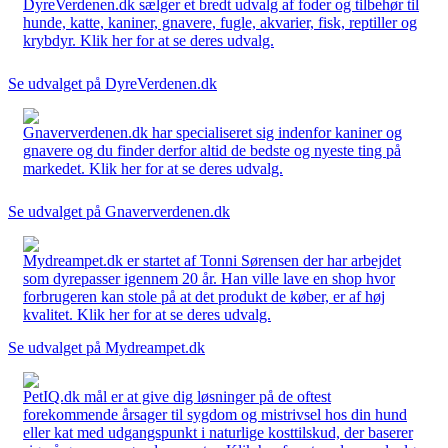
DyreVerdenen.dk sælger et bredt udvalg af foder og tilbehør til
hunde, katte, kaniner, gnavere, fugle, akvarier, fisk, reptiller og
krybdyr. Klik her for at se deres udvalg.
Se udvalget på DyreVerdenen.dk
Gnaververdenen.dk har specialiseret sig indenfor kaniner og
gnavere og du finder derfor altid de bedste og nyeste ting på
markedet. Klik her for at se deres udvalg.
Se udvalget på Gnaververdenen.dk
Mydreampet.dk er startet af Tonni Sørensen der har arbejdet
som dyrepasser igennem 20 år. Han ville lave en shop hvor
forbrugeren kan stole på at det produkt de køber, er af høj
kvalitet. Klik her for at se deres udvalg.
Se udvalget på Mydreampet.dk
PetIQ.dk mål er at give dig løsninger på de oftest
forekommende årsager til sygdom og mistrivsel hos din hund
eller kat med udgangspunkt i naturlige kosttilskud, der baserer