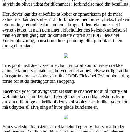
så vidt du bliver udsat for dilemmaer i forbindelse med din bestilling.
Herudover kan det anbefales at køber er opmærksom på de mest
aktuelle vilkår der spiller ind i forbindelse med ordren, f.eks. hvilken
returneringsret online forhandleren bruger. I den relation er det i
øvrigt vigtigt, at man permanent bibeholder ens købsbekræftelse, så
man en anden gang kan dokumentere ordren af BOB Fleksibel
Foderopbevaring, uanset om du er på udkig efter produkter til en
dreng eller pige.
Trustpilot medfører visse fine chancer for at kontrollere en række
aktuelle kunders omtaler og herved er det anbefalelsesværdigt, at du
eftergår internet selskabets kritik af BOB Fleksibel Foderopbevaring
forud for at du færdiggør din shopping.
Facebook yder for øvrigt stort set stabile chancer for at få indtryk af
webbutikkens kundefokus. I øvrigt møder vi endda netshops hvor
du kan udfærdige en kritik af deres købsoplevelse, hvilket ydermere
må udnyttes til afvejning af hvor glade kunderne er.
Vores website finansieres af reklameindtægter. Vi har samarbejder
med masser af online butikker da vi præsenterer virksomhedernes