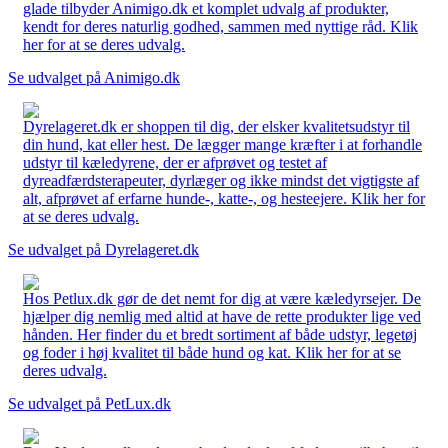
glade tilbyder Animigo.dk et komplet udvalg af produkter,
kendt for deres naturlig godhed, sammen med nyttige råd. Klik
her for at se deres udvalg.
Se udvalget på Animigo.dk
Dyrelageret.dk er shoppen til dig, der elsker kvalitetsudstyr til
din hund, kat eller hest. De lægger mange kræfter i at forhandle
udstyr til kæledyrene, der er afprøvet og testet af
dyreadfærdsterapeuter, dyrlæger og ikke mindst det vigtigste af
alt, afprøvet af erfarne hunde-, katte-, og hesteejere. Klik her for
at se deres udvalg.
Se udvalget på Dyrelageret.dk
Hos Petlux.dk gør de det nemt for dig at være kæledyrsejer. De
hjælper dig nemlig med altid at have de rette produkter lige ved
hånden. Her finder du et bredt sortiment af både udstyr, legetøj
og foder i høj kvalitet til både hund og kat. Klik her for at se
deres udvalg.
Se udvalget på PetLux.dk