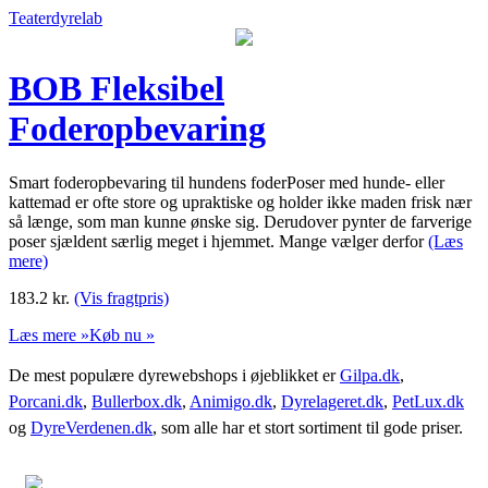
Teaterdyrelab
BOB Fleksibel
Foderopbevaring
Smart foderopbevaring til hundens foderPoser med hunde- eller
kattemad er ofte store og upraktiske og holder ikke maden frisk nær
så længe, som man kunne ønske sig. Derudover pynter de farverige
poser sjældent særlig meget i hjemmet. Mange vælger derfor
(Læs
mere)
183.2
kr.
(Vis fragtpris)
Læs mere »
Køb nu »
De mest populære dyrewebshops i øjeblikket er
Gilpa.dk
,
Porcani.dk
,
Bullerbox.dk
,
Animigo.dk
,
Dyrelageret.dk
,
PetLux.dk
og
DyreVerdenen.dk
, som alle har et stort sortiment til gode priser.