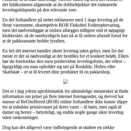
det fuldkommen afgørende at du dobbelttjekker det estimerede
leveringstidspunkt på den relevante vare.
En del forhandlere på nettet reklamerer med 1 dags levering på de
fleste varenumre, eksempelvis BOB Fleksibel Foderopbevaring,
men det nødvendiggør at ordren aflægges tidligere end et nøjagtigt
klokkeslæt, så de sandsynligvis kan nå at få ordren afsendt forud for
at de pakkeansatte holder fyraften.
En hel del internet handler sikrer levering uden gebyr, men for det
meste er det så nødvendigt at der bestilles for et konkret beløb. Ellers
bør du foretrække den mest prisbevidste leveringsform, der oftest –
ligegyldigt om man opholder sig tæt på Roskilde, Hobro eller
Skælskør – er at få leveret dine produkter til en pakkeshop.
Det er i dag yderst uproblematisk for almindelige mennesker at finde
information om priser på flere internet foretagender, og derved har
masser af BeOneBreed (BOB) online forhandlere ikke kunne slippe
for at mindske prisniveauet på deres varer – til børn, men også til
damer og herrer – betydeligt, og endda nogle gange sikre levering
uden omkostninger.
Dog kan det alligevel være indbringende at studere en række