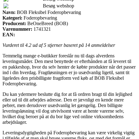
Besøg webshop
Navn:
BOB Fleksibel Foderopbevaring
Kategori:
Foderopbevaring
Producent:
BeOneBreed (BOB)
Varenummer:
1741321
EAN:
Vurderet til
4.2
ud af 5 stjerner baseret på
14
anmeldelser
Temmelig mange e-butikker foreslår nu til dags alverdens
leveringsmåder. Den mest benyttede er efterhånden at få leveret til
en pakkeshop, hvor du selv henter de købte produkter når det passer
ind i din hverdag. Fragtløsningen er jo usædvanlig ligetil, samt tit
ligeledes den prisbilligste fragtform ved køb af BOB Fleksibel
Foderopbevaring.
Du kan ydermere beslutte dig for at få ordren bragt til din lejlighed
eller ud til dit arbejdes adresse. Den er jævnligt en kende mere
pebret, men derudover usædvanlig let gængelig. Den billigste
leveringsløsning vil dog utvivlsomt være at hente varerne selv,
hvilket dog beroer på at du bor lige ved online virksomhedens
arbejdslager.
Leveringsdygtigheden på Foderopbevaring kan være virkelig vigtig
i tilfælde af at man skal bruge varerne fluks, og med det formål er