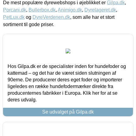
De mest populære dyrewebshops i øjeblikket er
Gilpa.dk
,
Porcani.dk
,
Bullerbox.dk
,
Animigo.dk
,
Dyrelageret.dk
,
PetLux.dk
og
DyreVerdenen.dk
, som alle har et stort
sortiment til gode priser.
Hos Gilpa.dk er de specialister inden for hundefoder og
kattemad – og det har de været siden slutningen af
90erne. De producerer deres eget foder og importerer
ligeledes en række hundefodermærker direkte fra
producenternes fabrikker i Europa. Klik her for at se
deres udvalg.
Se udvalget på Gilpa.dk