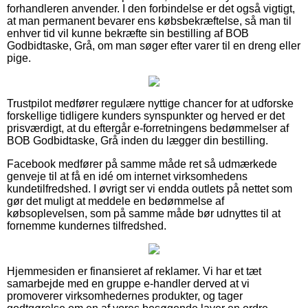
forhandleren anvender. I den forbindelse er det også vigtigt,
at man permanent bevarer ens købsbekræftelse, så man til
enhver tid vil kunne bekræfte sin bestilling af BOB
Godbidtaske, Grå, om man søger efter varer til en dreng eller
pige.
Trustpilot medfører regulære nyttige chancer for at udforske
forskellige tidligere kunders synspunkter og herved er det
prisværdigt, at du eftergår e-forretningens bedømmelser af
BOB Godbidtaske, Grå inden du lægger din bestilling.
Facebook medfører på samme måde ret så udmærkede
genveje til at få en idé om internet virksomhedens
kundetilfredshed. I øvrigt ser vi endda outlets på nettet som
gør det muligt at meddele en bedømmelse af
købsoplevelsen, som på samme måde bør udnyttes til at
fornemme kundernes tilfredshed.
Hjemmesiden er finansieret af reklamer. Vi har et tæt
samarbejde med en gruppe e-handler derved at vi
promoverer virksomhedernes produkter, og tager