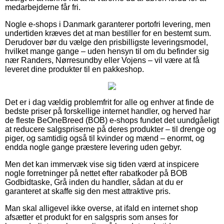
medarbejderne får fri.
Nogle e-shops i Danmark garanterer portofri levering, men
undertiden kræves det at man bestiller for en bestemt sum.
Derudover bør du vælge den prisbilligste leveringsmodel,
hvilket mange gange – uden hensyn til om du befinder sig
nær Randers, Nørresundby eller Vojens – vil være at få
leveret dine produkter til en pakkeshop.
Det er i dag vældig problemfrit for alle og enhver at finde de
bedste priser på forskellige internet handler, og herved har
de fleste BeOneBreed (BOB) e-shops fundet det uundgåeligt
at reducere salgspriserne på deres produkter – til drenge og
piger, og samtidig også til kvinder og mænd – enormt, og
endda nogle gange præstere levering uden gebyr.
Men det kan immervæk vise sig tiden værd at inspicere
nogle forretninger på nettet efter rabatkoder på BOB
Godbidtaske, Grå inden du handler, sådan at du er
garanteret at skaffe sig den mest attraktive pris.
Man skal alligevel ikke overse, at ifald en internet shop
afsætter et produkt for en salgspris som anses for