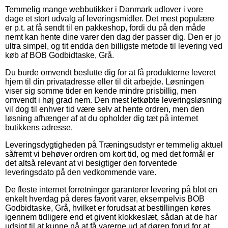
Temmelig mange webbutikker i Danmark udlover i vore
dage et stort udvalg af leveringsmidler. Det mest populære
er p.t. at få sendt til en pakkeshop, fordi du på den måde
nemt kan hente dine varer den dag der passer dig. Den er jo
ultra simpel, og tit endda den billigste metode til levering ved
køb af BOB Godbidtaske, Grå.
Du burde omvendt beslutte dig for at få produkterne leveret
hjem til din privatadresse eller til dit arbejde. Løsningen
viser sig somme tider en kende mindre prisbillig, men
omvendt i høj grad nem. Den mest letkøbte leveringsløsning
vil dog til enhver tid være selv at hente ordren, men den
løsning afhænger af at du opholder dig tæt på internet
butikkens adresse.
Leveringsdygtigheden på Træningsudstyr er temmelig aktuel
såfremt vi behøver ordren om kort tid, og med det formål er
det altså relevant at vi besigtiger den forventede
leveringsdato på den vedkommende vare.
De fleste internet forretninger garanterer levering på blot en
enkelt hverdag på deres favorit varer, eksempelvis BOB
Godbidtaske, Grå, hvilket er forudsat at bestillingen køres
igennem tidligere end et givent klokkeslæt, sådan at de har
udsigt til at kunne nå at få varerne ud af døren forud for at