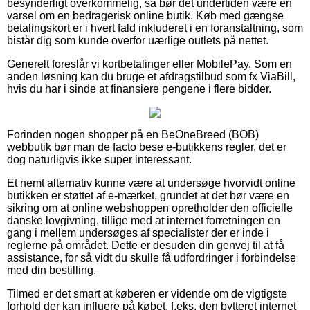
besynderligt overkommelig, så bør det undertiden være en
varsel om en bedragerisk online butik. Køb med gængse
betalingskort er i hvert fald inkluderet i en foranstaltning, som
bistår dig som kunde overfor uærlige outlets på nettet.
Generelt foreslår vi kortbetalinger eller MobilePay. Som en
anden løsning kan du bruge et afdragstilbud som fx ViaBill,
hvis du har i sinde at finansiere pengene i flere bidder.
Forinden nogen shopper på en BeOneBreed (BOB)
webbutik bør man de facto bese e-butikkens regler, det er
dog naturligvis ikke super interessant.
Et nemt alternativ kunne være at undersøge hvorvidt online
butikken er støttet af e-mærket, grundet at det bør være en
sikring om at online webshoppen opretholder den officielle
danske lovgivning, tillige med at internet forretningen en
gang i mellem undersøges af specialister der er inde i
reglerne på området. Dette er desuden din genvej til at få
assistance, for så vidt du skulle få udfordringer i forbindelse
med din bestilling.
Tilmed er det smart at køberen er vidende om de vigtigste
forhold der kan influere på købet, f.eks. den bytteret internet