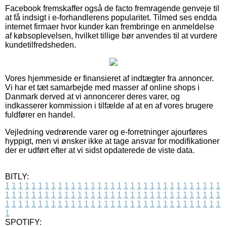
Facebook fremskaffer også de facto fremragende genveje til
at få indsigt i e-forhandlerens popularitet. Tilmed ses endda
internet firmaer hvor kunder kan frembringe en anmeldelse
af købsoplevelsen, hvilket tillige bør anvendes til at vurdere
kundetilfredsheden.
Vores hjemmeside er finansieret af indtægter fra annoncer.
Vi har et tæt samarbejde med masser af online shops i
Danmark derved at vi annoncerer deres varer, og
indkasserer kommission i tilfælde af at en af vores brugere
fuldfører en handel.
Vejledning vedrørende varer og e-forretninger ajourføres
hyppigt, men vi ønsker ikke at tage ansvar for modifikationer
der er udført efter at vi sidst opdaterede de viste data.
BITLY:
1
1
1
1
1
1
1
1
1
1
1
1
1
1
1
1
1
1
1
1
1
1
1
1
1
1
1
1
1
1
1
1
1
1
1
1
1
1
1
1
1
1
1
1
1
1
1
1
1
1
1
1
1
1
1
1
1
1
1
1
1
1
1
1
1
1
1
1
1
1
1
1
1
1
1
1
1
1
1
1
1
1
1
1
1
1
1
1
1
1
1
1
1
1
1
1
1
1
1
1
SPOTIFY: