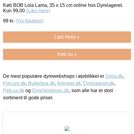
Køb BOB Lola Lama, 35 x 15 cm online hos Dyrelageret.
Kun 99,00
(Læs mere)
99
kr.
(Vis fragtpris)
Læs mere »
Køb nu »
De mest populære dyrewebshops i øjeblikket er
Gilpa.dk
,
Porcani.dk
,
Bullerbox.dk
,
Animigo.dk
,
Dyrelageret.dk
,
PetLux.dk
og
DyreVerdenen.dk
, som alle har et stort
sortiment til gode priser.