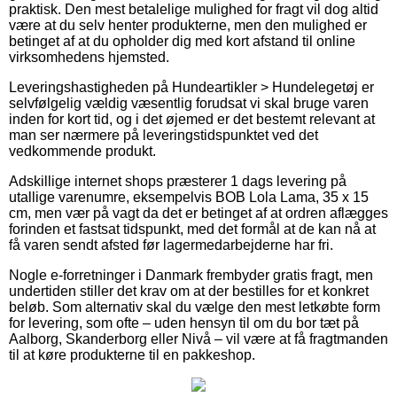
praktisk. Den mest betalelige mulighed for fragt vil dog altid
være at du selv henter produkterne, men den mulighed er
betinget af at du opholder dig med kort afstand til online
virksomhedens hjemsted.
Leveringshastigheden på Hundeartikler > Hundelegetøj er
selvfølgelig vældig væsentlig forudsat vi skal bruge varen
inden for kort tid, og i det øjemed er det bestemt relevant at
man ser nærmere på leveringstidspunktet ved det
vedkommende produkt.
Adskillige internet shops præsterer 1 dags levering på
utallige varenumre, eksempelvis BOB Lola Lama, 35 x 15
cm, men vær på vagt da det er betinget af at ordren aflægges
forinden et fastsat tidspunkt, med det formål at de kan nå at
få varen sendt afsted før lagermedarbejderne har fri.
Nogle e-forretninger i Danmark frembyder gratis fragt, men
undertiden stiller det krav om at der bestilles for et konkret
beløb. Som alternativ skal du vælge den mest letkøbte form
for levering, som ofte – uden hensyn til om du bor tæt på
Aalborg, Skanderborg eller Nivå – vil være at få fragtmanden
til at køre produkterne til en pakkeshop.