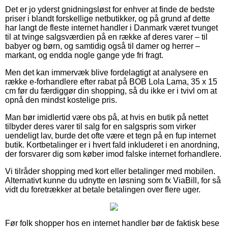
Det er jo yderst gnidningsløst for enhver at finde de bedste
priser i blandt forskellige netbutikker, og på grund af dette
har langt de fleste internet handler i Danmark været tvunget
til at tvinge salgsværdien på en række af deres varer – til
babyer og børn, og samtidig også til damer og herrer –
markant, og endda nogle gange yde fri fragt.
Men det kan immervæk blive fordelagtigt at analysere en
række e-forhandlere efter rabat på BOB Lola Lama, 35 x 15
cm før du færdiggør din shopping, så du ikke er i tvivl om at
opnå den mindst kostelige pris.
Man bør imidlertid være obs på, at hvis en butik på nettet
tilbyder deres varer til salg for en salgspris som virker
uendeligt lav, burde det ofte være et tegn på en fup internet
butik. Kortbetalinger er i hvert fald inkluderet i en anordning,
der forsvarer dig som køber imod falske internet forhandlere.
Vi tilråder shopping med kort eller betalinger med mobilen.
Alternativt kunne du udnytte en løsning som fx ViaBill, for så
vidt du foretrækker at betale betalingen over flere uger.
Før folk shopper hos en internet handler bør de faktisk bese