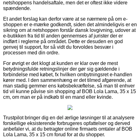
netshoppens handelsaftale, men det er oftest ikke videre
spændende.
Et andet forslag kan derfor være at se nærmere på om e-
shoppen er e-mærke godkendt, siden det almindeligvis er en
sikring om at netshoppen forstår dansk lovgivning, udover at
e-butikken fra tid til anden gennemses af jurister der er
indført i reglerne på området. Dette er desuden en god
genvej til support, for så vidt du forvoldes besvær i
processen med din ordre.
For øvrigt er det klogt at kunden er klar over de mest
betydningsfulde retningslinjer der gør sig gældende i
forbindelse med købet, fx hvilken ombytningsret e-handlen
kører med. I den sammenhæng er det tilmed afgørende, at
man stadig gemmer ens købsbekræftelse, så man til enhver
tid vil kunne påvise sin shopping af BOB Lola Lama, 35 x 15
cm, om man er på indkøb til en mand eller kvinde.
Trustpilot bringer dig en del ærlige løsninger til at analysere
forskellige eksisterende forbrugeres opfattelser og derved
anbefaler vi, at du betragter online firmaets omtaler af BOB
Lola Lama, 35 x 15 cm forud for at du shopper.