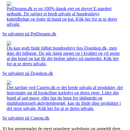
PetDreams.dk er en 100% dansk ejet og drevet E-mærket
netbutik. De sælger et bredt udvalg af hundeudstyr,
kattetilbehør og foder til hund og kat. Klik her for at se deres
udvalg.
Se udvalget på PetDreams.dk
Du kan godt finde billigt hundeudstyr hos Dogshop.dk, men
ikke det billigste. De går rigtig meget op i kvalitet og vil gerne
at din hund og kat får det bedste udstyr på markedet. Klik her
for at se deres udvalg.
Se udvalget på Dogshop.dk
Det særlige ved Canem.dk er det brede udvalg af produkter, der
henvender sig til forskellige kæledyr og deres ejere. Lider din
hund af sart mave, eller har du brug for slidstærkt og
multifunktionelt aktivitetslegetøj, kan du finde dine produkter i
det store udvalg. Klik her for at se deres udvalg.
Se udvalget på Canem.dk
Vi har gennemgået de mest populære webshops og anmeldt dem