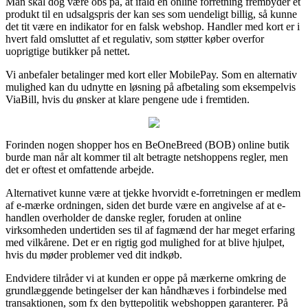
Man skal dog være obs på, at ifald en online forretning frembyder et
produkt til en udsalgspris der kan ses som uendeligt billig, så kunne
det tit være en indikator for en falsk webshop. Handler med kort er i
hvert fald omsluttet af et regulativ, som støtter køber overfor
uoprigtige butikker på nettet.
Vi anbefaler betalinger med kort eller MobilePay. Som en alternativ
mulighed kan du udnytte en løsning på afbetaling som eksempelvis
ViaBill, hvis du ønsker at klare pengene ude i fremtiden.
Forinden nogen shopper hos en BeOneBreed (BOB) online butik
burde man når alt kommer til alt betragte netshoppens regler, men
det er oftest et omfattende arbejde.
Alternativet kunne være at tjekke hvorvidt e-forretningen er medlem
af e-mærke ordningen, siden det burde være en angivelse af at e-
handlen overholder de danske regler, foruden at online
virksomheden undertiden ses til af fagmænd der har meget erfaring
med vilkårene. Det er en rigtig god mulighed for at blive hjulpet,
hvis du møder problemer ved dit indkøb.
Endvidere tilråder vi at kunden er oppe på mærkerne omkring de
grundlæggende betingelser der kan håndhæves i forbindelse med
transaktionen, som fx den byttepolitik webshoppen garanterer. På