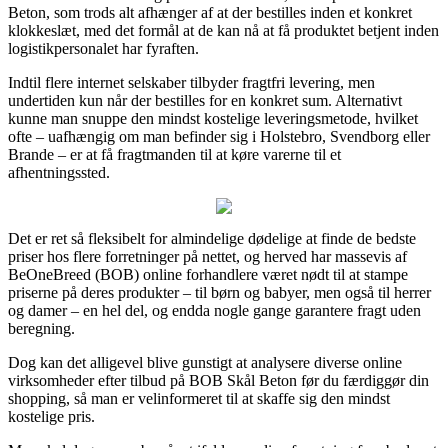
Beton, som trods alt afhænger af at der bestilles inden et konkret
klokkeslæt, med det formål at de kan nå at få produktet betjent inden
logistikpersonalet har fyraften.
Indtil flere internet selskaber tilbyder fragtfri levering, men
undertiden kun når der bestilles for en konkret sum. Alternativt
kunne man snuppe den mindst kostelige leveringsmetode, hvilket
ofte – uafhængig om man befinder sig i Holstebro, Svendborg eller
Brande – er at få fragtmanden til at køre varerne til et
afhentningssted.
Det er ret så fleksibelt for almindelige dødelige at finde de bedste
priser hos flere forretninger på nettet, og herved har massevis af
BeOneBreed (BOB) online forhandlere været nødt til at stampe
priserne på deres produkter – til børn og babyer, men også til herrer
og damer – en hel del, og endda nogle gange garantere fragt uden
beregning.
Dog kan det alligevel blive gunstigt at analysere diverse online
virksomheder efter tilbud på BOB Skål Beton før du færdiggør din
shopping, så man er velinformeret til at skaffe sig den mindst
kostelige pris.