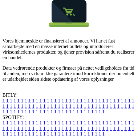
Vores hjemmeside er finansieret af annoncer. Vi har et fast
samarbejde med en masse internet outlets og introducerer
virksomhedernes produkter, og tjener provision såfremt du realiserer
en handel.
Data vedrørende produkter og firmaer på nettet vedligeholdes fra tid
til anden, men vi kan ikke garantere imod korrektioner der potentielt
er udarbejdet siden sidste opdatering af vores oplysninger.
BITLY:
1
1
1
1
1
1
1
1
1
1
1
1
1
1
1
1
1
1
1
1
1
1
1
1
1
1
1
1
1
1
1
1
1
1
1
1
1
1
1
1
1
1
1
1
1
1
1
1
1
1
1
1
1
1
1
1
1
1
1
1
1
1
1
1
1
1
1
1
1
1
1
1
1
1
1
1
1
1
1
1
1
1
1
1
1
1
1
1
1
1
1
1
1
1
1
1
1
1
1
1
SPOTIFY:
1
1
1
1
1
1
1
1
1
1
1
1
1
1
1
1
1
1
1
1
1
1
1
1
1
1
1
1
1
1
1
1
1
1
1
1
1
1
1
1
1
1
1
1
1
1
1
1
1
1
1
1
1
1
1
1
1
1
1
1
1
1
1
1
1
1
1
1
1
1
1
1
1
1
1
1
1
1
1
1
1
1
1
1
1
1
1
1
1
1
1
1
1
1
1
1
1
1
1
1