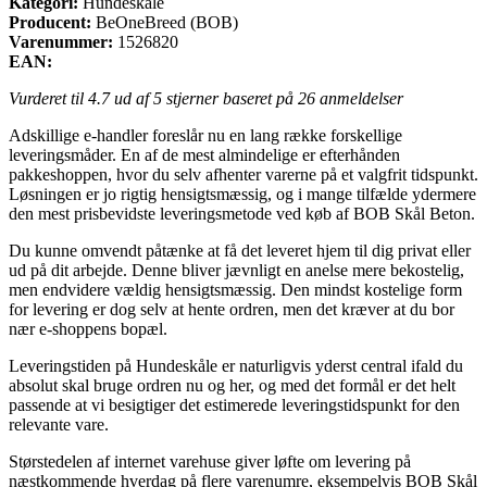
Kategori:
Hundeskåle
Producent:
BeOneBreed (BOB)
Varenummer:
1526820
EAN:
Vurderet til
4.7
ud af 5 stjerner baseret på
26
anmeldelser
Adskillige e-handler foreslår nu en lang række forskellige
leveringsmåder. En af de mest almindelige er efterhånden
pakkeshoppen, hvor du selv afhenter varerne på et valgfrit tidspunkt.
Løsningen er jo rigtig hensigtsmæssig, og i mange tilfælde ydermere
den mest prisbevidste leveringsmetode ved køb af BOB Skål Beton.
Du kunne omvendt påtænke at få det leveret hjem til dig privat eller
ud på dit arbejde. Denne bliver jævnligt en anelse mere bekostelig,
men endvidere vældig hensigtsmæssig. Den mindst kostelige form
for levering er dog selv at hente ordren, men det kræver at du bor
nær e-shoppens bopæl.
Leveringstiden på Hundeskåle er naturligvis yderst central ifald du
absolut skal bruge ordren nu og her, og med det formål er det helt
passende at vi besigtiger det estimerede leveringstidspunkt for den
relevante vare.
Størstedelen af internet varehuse giver løfte om levering på
næstkommende hverdag på flere varenumre, eksempelvis BOB Skål