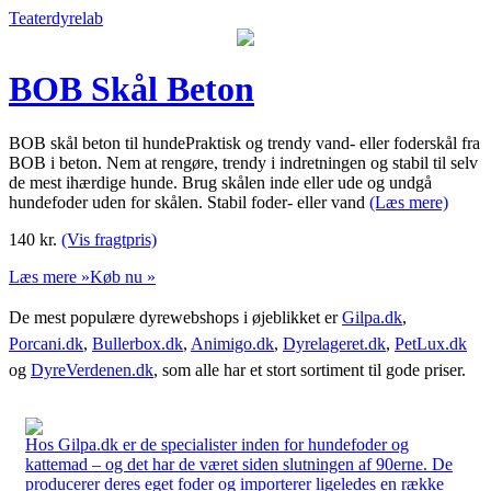
Teaterdyrelab
BOB Skål Beton
BOB skål beton til hundePraktisk og trendy vand- eller foderskål fra
BOB i beton. Nem at rengøre, trendy i indretningen og stabil til selv
de mest ihærdige hunde. Brug skålen inde eller ude og undgå
hundefoder uden for skålen. Stabil foder- eller vand
(Læs mere)
140
kr.
(Vis fragtpris)
Læs mere »
Køb nu »
De mest populære dyrewebshops i øjeblikket er
Gilpa.dk
,
Porcani.dk
,
Bullerbox.dk
,
Animigo.dk
,
Dyrelageret.dk
,
PetLux.dk
og
DyreVerdenen.dk
, som alle har et stort sortiment til gode priser.
Hos Gilpa.dk er de specialister inden for hundefoder og
kattemad – og det har de været siden slutningen af 90erne. De
producerer deres eget foder og importerer ligeledes en række