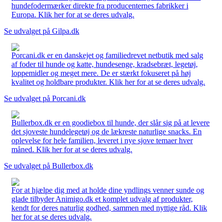
hundefodermærker direkte fra producenternes fabrikker i
Europa. Klik her for at se deres udvalg.
Se udvalget på Gilpa.dk
Porcani.dk er en danskejet og familiedrevet netbutik med salg
af foder til hunde og katte, hundesenge, kradsebræt, legetøj,
loppemidler og meget mere. De er stærkt fokuseret på høj
kvalitet og holdbare produkter. Klik her for at se deres udvalg.
Se udvalget på Porcani.dk
Bullerbox.dk er en goodiebox til hunde, der slår sig på at levere
det sjoveste hundelegetøj og de lækreste naturlige snacks. En
oplevelse for hele familien, leveret i nye sjove temaer hver
måned. Klik her for at se deres udvalg.
Se udvalget på Bullerbox.dk
For at hjælpe dig med at holde dine yndlings venner sunde og
glade tilbyder Animigo.dk et komplet udvalg af produkter,
kendt for deres naturlig godhed, sammen med nyttige råd. Klik
her for at se deres udvalg.