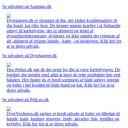
Se udvalget på Animigo.dk
Dyrelageret.dk er shoppen til dig, der elsker kvalitetsudstyr til
din hund, kat eller hest. De lægger mange kræfter i at forhandle
udstyr til kæledyrene, der er afprøvet og testet af
dyreadfærdsterapeuter, dyrlæger og ikke mindst det vigtigste af
alt, afprøvet af erfarne hunde-, katte-, og hesteejere. Klik her for
at se deres udvalg.
Se udvalget på Dyrelageret.dk
Hos Petlux.dk gør de det nemt for dig at være kæledyrsejer. De
hjælper dig nemlig med altid at have de rette produkter lige ved
hånden. Her finder du et bredt sortiment af både udstyr, legetøj
og foder i høj kvalitet til både hund og kat. Klik her for at se
deres udvalg.
Se udvalget på PetLux.dk
DyreVerdenen.dk sælger et bredt udvalg af foder og tilbehør til
hunde, katte, kaniner, gnavere, fugle, akvarier, fisk, reptiller og
krybdyr. Klik her for at se deres udvalg.