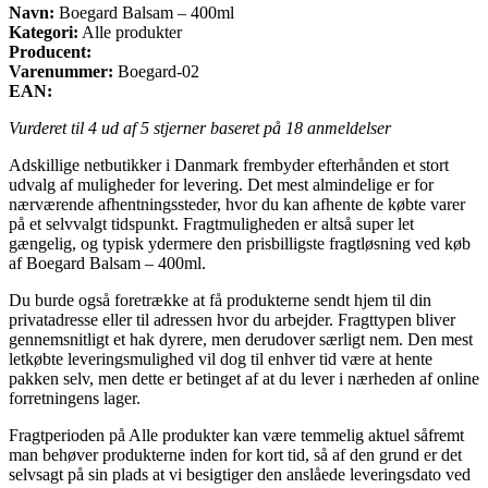
Navn:
Boegard Balsam – 400ml
Kategori:
Alle produkter
Producent:
Varenummer:
Boegard-02
EAN:
Vurderet til
4
ud af 5 stjerner baseret på
18
anmeldelser
Adskillige netbutikker i Danmark frembyder efterhånden et stort
udvalg af muligheder for levering. Det mest almindelige er for
nærværende afhentningssteder, hvor du kan afhente de købte varer
på et selvvalgt tidspunkt. Fragtmuligheden er altså super let
gængelig, og typisk ydermere den prisbilligste fragtløsning ved køb
af Boegard Balsam – 400ml.
Du burde også foretrække at få produkterne sendt hjem til din
privatadresse eller til adressen hvor du arbejder. Fragttypen bliver
gennemsnitligt et hak dyrere, men derudover særligt nem. Den mest
letkøbte leveringsmulighed vil dog til enhver tid være at hente
pakken selv, men dette er betinget af at du lever i nærheden af online
forretningens lager.
Fragtperioden på Alle produkter kan være temmelig aktuel såfremt
man behøver produkterne inden for kort tid, så af den grund er det
selvsagt på sin plads at vi besigtiger den anslåede leveringsdato ved