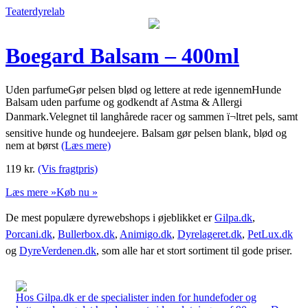
Teaterdyrelab
Boegard Balsam – 400ml
Uden parfumeGør pelsen blød og lettere at rede igennemHunde
Balsam uden parfume og godkendt af Astma & Allergi
Danmark.Velegnet til langhårede racer og sammen ï¬ltret pels, samt
sensitive hunde og hundeejere. Balsam gør pelsen blank, blød og
nem at børst
(Læs mere)
119
kr.
(Vis fragtpris)
Læs mere »
Køb nu »
De mest populære dyrewebshops i øjeblikket er
Gilpa.dk
,
Porcani.dk
,
Bullerbox.dk
,
Animigo.dk
,
Dyrelageret.dk
,
PetLux.dk
og
DyreVerdenen.dk
, som alle har et stort sortiment til gode priser.
Hos Gilpa.dk er de specialister inden for hundefoder og