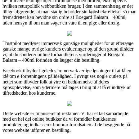
de primære retningslinjer i forbindelse med ordren, eksempelvis
hvilken returpolitik webbutikken bruger. I den sammenhæng er det
tillige afgørende, at man stadig beholder sin købsbekræftelse, så man
fremadrettet kan bevidne sin ordre af Boegard Balsam – 400ml,
uden hensyn til om man søger en vare til en pige eller dreng.
Trustpilot medfører immervæk gunstige muligheder for at eftersøge
ganske mange øvrige kunders evalueringer og af den grund tilråder
vi, at du sonderer online forhandlerens vurderinger af Boegard
Balsam – 400ml forinden du lægger din bestilling.
Facebook tilbyder ligeledes immervæk ærlige løsninger til at få en
idé om e-forretningens pålidelighed. I øvrigt ses nogle outlets på
nettet som tilbyder folk at ytre en bedømmelse af deres
købsoplevelse, som ydermere må tages i brug til at få et indtryk af
tilfredsheden hos kunderne.
Dette website er finansieret af reklamer. Vi har et tæt samarbejde
med en hel del online butikker da vi formidler butikkernes
produkter, og indkasserer honorar forudsat en af de besøgende på
vores website udfører en bestilling.