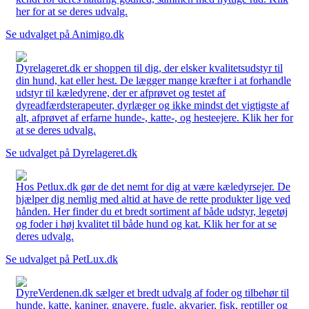
her for at se deres udvalg.
Se udvalget på Animigo.dk
Dyrelageret.dk er shoppen til dig, der elsker kvalitetsudstyr til
din hund, kat eller hest. De lægger mange kræfter i at forhandle
udstyr til kæledyrene, der er afprøvet og testet af
dyreadfærdsterapeuter, dyrlæger og ikke mindst det vigtigste af
alt, afprøvet af erfarne hunde-, katte-, og hesteejere. Klik her for
at se deres udvalg.
Se udvalget på Dyrelageret.dk
Hos Petlux.dk gør de det nemt for dig at være kæledyrsejer. De
hjælper dig nemlig med altid at have de rette produkter lige ved
hånden. Her finder du et bredt sortiment af både udstyr, legetøj
og foder i høj kvalitet til både hund og kat. Klik her for at se
deres udvalg.
Se udvalget på PetLux.dk
DyreVerdenen.dk sælger et bredt udvalg af foder og tilbehør til
hunde, katte, kaniner, gnavere, fugle, akvarier, fisk, reptiller og