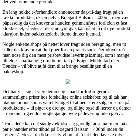
det vedkommende produkt.
En lang række e-forhandlere annoncerer dag-til-dag fragt på en
række produkter, eksempelvis Boegard Balsam – 400ml, men vær
påpasselig da det kræver at handlen gemmenføres forinden et fast
klokkeslæt, således at de sandsynligvis kan nå at få dit nye produkt
klargjort inden pakkemedarbejderne drager hjemad.
Nogle enkelte shops på nettet lover fragt uden beregning, men tit
stiller det krav om at du køber for en præcis sum. Derudover må
man udse dig den mest prisbevidste leveringsløsning, som i mange
tilfælde – uafhængig om du bor tæt på Køge, Middelfart eller
Tønder – vil blive at få dem til at bringe bestillingen til en
pakkeshop.
Det har vist sig at være temmelig smart for forbrugerne at
sammenligne priser hos forskellige online selskaber, og til tak har
utallige online shops været tvunget til at nedskære salgspriserne på
produkterne – til piger og drenge, og tillige også til herrer og damer
– markant, og endda nogle gange byde på levering uden gebyr.
Trods dette kan det stadigvæk vise sig gavnligt at se nærmere på et
par e-handler efter tilbud på Boegard Balsam – 400ml inden du
køber, således at du ikke er i tvivl om at få fat i den laveste pris.