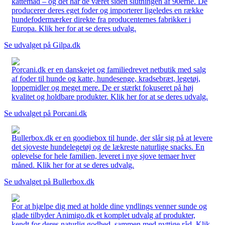
kattemad – og det har de været siden slutningen af 90erne. De
producerer deres eget foder og importerer ligeledes en række
hundefodermærker direkte fra producenternes fabrikker i
Europa. Klik her for at se deres udvalg.
Se udvalget på Gilpa.dk
Porcani.dk er en danskejet og familiedrevet netbutik med salg
af foder til hunde og katte, hundesenge, kradsebræt, legetøj,
loppemidler og meget mere. De er stærkt fokuseret på høj
kvalitet og holdbare produkter. Klik her for at se deres udvalg.
Se udvalget på Porcani.dk
Bullerbox.dk er en goodiebox til hunde, der slår sig på at levere
det sjoveste hundelegetøj og de lækreste naturlige snacks. En
oplevelse for hele familien, leveret i nye sjove temaer hver
måned. Klik her for at se deres udvalg.
Se udvalget på Bullerbox.dk
For at hjælpe dig med at holde dine yndlings venner sunde og
glade tilbyder Animigo.dk et komplet udvalg af produkter,
kendt for deres naturlig godhed, sammen med nyttige råd. Klik