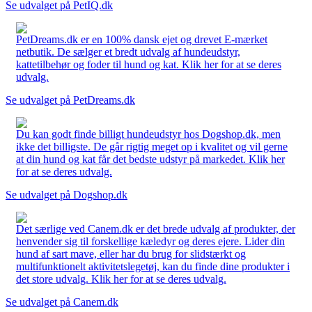
Se udvalget på PetIQ.dk
PetDreams.dk er en 100% dansk ejet og drevet E-mærket
netbutik. De sælger et bredt udvalg af hundeudstyr,
kattetilbehør og foder til hund og kat. Klik her for at se deres
udvalg.
Se udvalget på PetDreams.dk
Du kan godt finde billigt hundeudstyr hos Dogshop.dk, men
ikke det billigste. De går rigtig meget op i kvalitet og vil gerne
at din hund og kat får det bedste udstyr på markedet. Klik her
for at se deres udvalg.
Se udvalget på Dogshop.dk
Det særlige ved Canem.dk er det brede udvalg af produkter, der
henvender sig til forskellige kæledyr og deres ejere. Lider din
hund af sart mave, eller har du brug for slidstærkt og
multifunktionelt aktivitetslegetøj, kan du finde dine produkter i
det store udvalg. Klik her for at se deres udvalg.
Se udvalget på Canem.dk