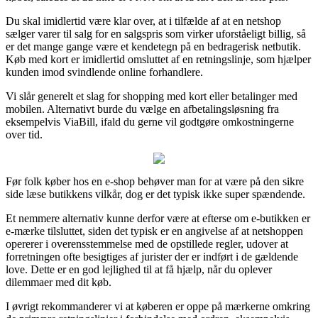
Du skal imidlertid være klar over, at i tilfælde af at en netshop
sælger varer til salg for en salgspris som virker uforståeligt billig, så
er det mange gange være et kendetegn på en bedragerisk netbutik.
Køb med kort er imidlertid omsluttet af en retningslinje, som hjælper
kunden imod svindlende online forhandlere.
Vi slår generelt et slag for shopping med kort eller betalinger med
mobilen. Alternativt burde du vælge en afbetalingsløsning fra
eksempelvis ViaBill, ifald du gerne vil godtgøre omkostningerne
over tid.
Før folk køber hos en e-shop behøver man for at være på den sikre
side læse butikkens vilkår, dog er det typisk ikke super spændende.
Et nemmere alternativ kunne derfor være at efterse om e-butikken er
e-mærke tilsluttet, siden det typisk er en angivelse af at netshoppen
opererer i overensstemmelse med de opstillede regler, udover at
forretningen ofte besigtiges af jurister der er indført i de gældende
love. Dette er en god lejlighed til at få hjælp, når du oplever
dilemmaer med dit køb.
I øvrigt rekommanderer vi at køberen er oppe på mærkerne omkring