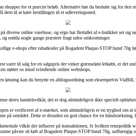
man shopper for et præcist beløb. Alternativt bør du beslutte sig for den
dem til at køre bestillingen til et udleveringssted.
er på diverse online varehuse, og ergo har flertallet af e-butikker set si
gt, og endda nogle gange præstere fragt uden omkostninger.
ellige e-shops efter rabatkoder på Bogadent Plaque-STOP hund 70g før d
 test varer til salg for en salgspris der virker grænseløst letkøbt, er d
 som støtter os imod svindlende online webshops.
nden løsning kan du benytte en afdragsordning som eksempelvis ViaBill, 
se deres handelsvilkår, det er dog almindeligvis ikke specielt ophidse
oppen er verificeret af e-mærket, som almindeligvis er en tryghed om at 
glerne på området. Dette er desuden en god chance for en håndsrækning, h
entale vilkår der influerer på transaktionen, fx hvilken returpolitik w
l kunne påvise sit køb af Bogadent Plaque-STOP hund 70g, uafhængig om 