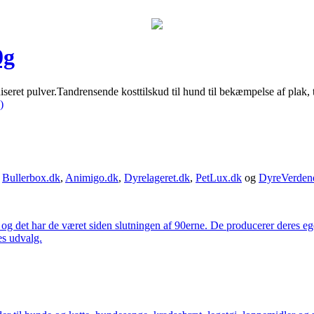
0g
et pulver.Tandrensende kosttilskud til hund til bekæmpelse af plak, 
)
,
Bullerbox.dk
,
Animigo.dk
,
Dyrelageret.dk
,
PetLux.dk
og
DyreVerden
 og det har de været siden slutningen af 90erne. De producerer deres 
es udvalg.