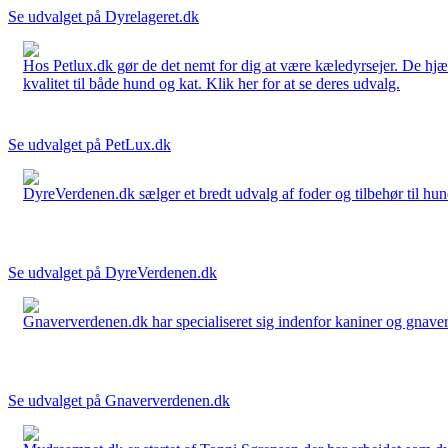
Se udvalget på Dyrelageret.dk
Hos Petlux.dk gør de det nemt for dig at være kæledyrsejer. De hjælp
kvalitet til både hund og kat. Klik her for at se deres udvalg.
Se udvalget på PetLux.dk
DyreVerdenen.dk sælger et bredt udvalg af foder og tilbehør til hunde,
Se udvalget på DyreVerdenen.dk
Gnaververdenen.dk har specialiseret sig indenfor kaniner og gnavere 
Se udvalget på Gnaververdenen.dk