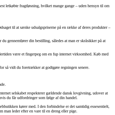
 mest letkøbte fragtløsning, hvilket mange gange – uden hensyn til om
g nødsaget til at sænke udsalgspriserne på en række af deres produkter –
u gennemfører din bestilling, således at man er skråsikker på at
et undertiden være et fingerpeg om en fup internet virksomhed. Køb med
for så vidt du foretrækker at godtgøre regningen senere.
nde.
internet selskabet respekterer gældende dansk lovgivning, udover at
vis du får udfordringer som følge af din handel.
ebbutikken kører med. I den forbindelse er det samtidig essesentielt,
man leder efter en vare til en dreng eller pige.