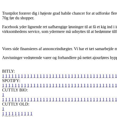
Trustpilot forærer dig i højeste grad habile chancer for at udforske 
70g før du shopper.
Facebook yder lignende ret uafhængige løsninger til at få et kig ind i 
virksomhedens service, som ydermere må udnyttes til at bedømme til
Vores side finansieres af annonceindtægter. Vi har et tæt samarbejde me
Anvisninger vedrørende varer og forhandlere på nettet ajourføres hypp
BITLY:
1
1
1
1
1
1
1
1
1
1
1
1
1
1
1
1
1
1
1
1
1
1
1
1
1
1
1
1
1
1
1
1
1
1
1
1
1
SPOTIFY:
1
1
1
1
1
1
1
1
1
1
1
1
1
1
1
1
1
1
1
1
1
1
1
1
1
1
1
1
1
1
1
1
1
1
1
1
1
CUTTLY BIO:
1
1
1
1
1
1
1
1
1
1
1
1
1
1
1
1
1
1
1
1
1
1
1
1
1
1
1
1
1
1
1
1
1
1
1
1
1
1
CUTTLY OLD:
1
1
1
1
1
1
1
1
1
1
1