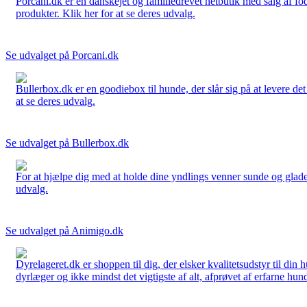
Porcani.dk er en danskejet og familiedrevet netbutik med salg af fo
produkter. Klik her for at se deres udvalg.
Se udvalget på Porcani.dk
Bullerbox.dk er en goodiebox til hunde, der slår sig på at levere de
at se deres udvalg.
Se udvalget på Bullerbox.dk
For at hjælpe dig med at holde dine yndlings venner sunde og glade
udvalg.
Se udvalget på Animigo.dk
Dyrelageret.dk er shoppen til dig, der elsker kvalitetsudstyr til din
dyrlæger og ikke mindst det vigtigste af alt, afprøvet af erfarne hund