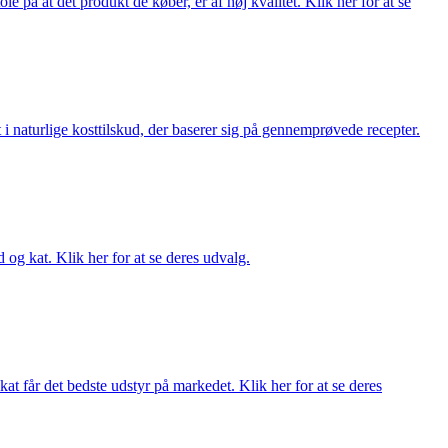
på at det produkt de køber, er af høj kvalitet. Klik her for at se
i naturlige kosttilskud, der baserer sig på gennemprøvede recepter.
og kat. Klik her for at se deres udvalg.
at får det bedste udstyr på markedet. Klik her for at se deres