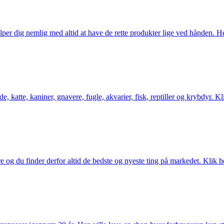
er dig nemlig med altid at have de rette produkter lige ved hånden. Her 
 katte, kaniner, gnavere, fugle, akvarier, fisk, reptiller og krybdyr. Kl
og du finder derfor altid de bedste og nyeste ting på markedet. Klik he