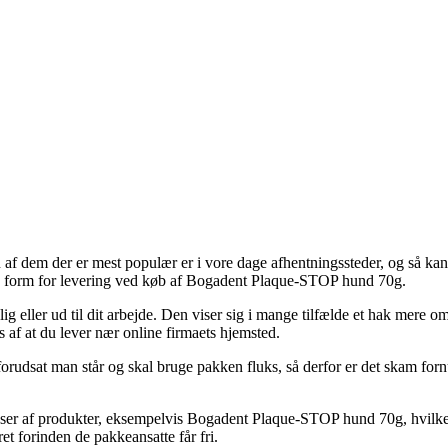
af dem der er mest populær er i vore dage afhentningssteder, og så kan du
bte form for levering ved køb af Bogadent Plaque-STOP hund 70g.
ig eller ud til dit arbejde. Den viser sig i mange tilfælde et hak mere 
 af at du lever nær online firmaets hjemsted.
rudsat man står og skal bruge pakken fluks, så derfor er det skam forn
asser af produkter, eksempelvis Bogadent Plaque-STOP hund 70g, hvilket 
et forinden de pakkeansatte får fri.