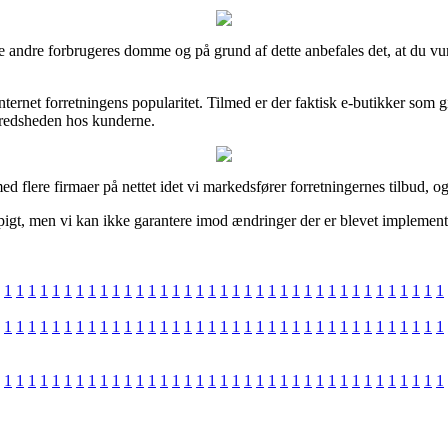
flere andre forbrugeres domme og på grund af dette anbefales det, at d
internet forretningens popularitet. Tilmed er der faktisk e-butikker som
fredsheden hos kunderne.
d flere firmaer på nettet idet vi markedsfører forretningernes tilbud, og
igt, men vi kan ikke garantere imod ændringer der er blevet implemente
1
1
1
1
1
1
1
1
1
1
1
1
1
1
1
1
1
1
1
1
1
1
1
1
1
1
1
1
1
1
1
1
1
1
1
1
1
1
1
1
1
1
1
1
1
1
1
1
1
1
1
1
1
1
1
1
1
1
1
1
1
1
1
1
1
1
1
1
1
1
1
1
1
1
1
1
1
1
1
1
1
1
1
1
1
1
1
1
1
1
1
1
1
1
1
1
1
1
1
1
1
1
1
1
1
1
1
1
1
1
1