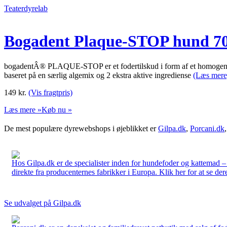
Teaterdyrelab
Bogadent Plaque-STOP hund 7
bogadentÂ® PLAQUE-STOP er et fodertilskud i form af et homogeniser
baseret på en særlig algemix og 2 ekstra aktive ingrediense
(Læs mere
149
kr.
(Vis fragtpris)
Læs mere »
Køb nu »
De mest populære dyrewebshops i øjeblikket er
Gilpa.dk
,
Porcani.dk
Hos Gilpa.dk er de specialister inden for hundefoder og kattemad –
direkte fra producenternes fabrikker i Europa. Klik her for at se der
Se udvalget på Gilpa.dk