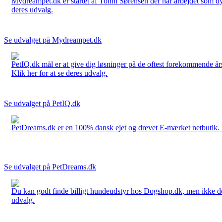
Mydreampet.dk er startet af Tonni Sørensen der har arbejdet som dyre
deres udvalg.
Se udvalget på Mydreampet.dk
PetIQ.dk mål er at give dig løsninger på de oftest forekommende års
Klik her for at se deres udvalg.
Se udvalget på PetIQ.dk
PetDreams.dk er en 100% dansk ejet og drevet E-mærket netbutik. De 
Se udvalget på PetDreams.dk
Du kan godt finde billigt hundeudstyr hos Dogshop.dk, men ikke det b
udvalg.