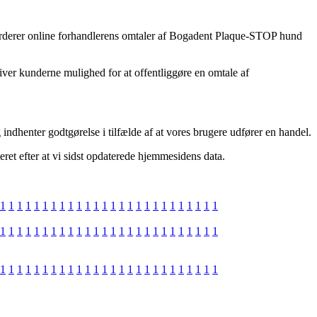
u vurderer online forhandlerens omtaler af Bogadent Plaque-STOP hund
 giver kunderne mulighed for at offentliggøre en omtale af
 indhenter godtgørelse i tilfælde af at vores brugere udfører en handel.
ret efter at vi sidst opdaterede hjemmesidens data.
1
1
1
1
1
1
1
1
1
1
1
1
1
1
1
1
1
1
1
1
1
1
1
1
1
1
1
1
1
1
1
1
1
1
1
1
1
1
1
1
1
1
1
1
1
1
1
1
1
1
1
1
1
1
1
1
1
1
1
1
1
1
1
1
1
1
1
1
1
1
1
1
1
1
1
1
1
1