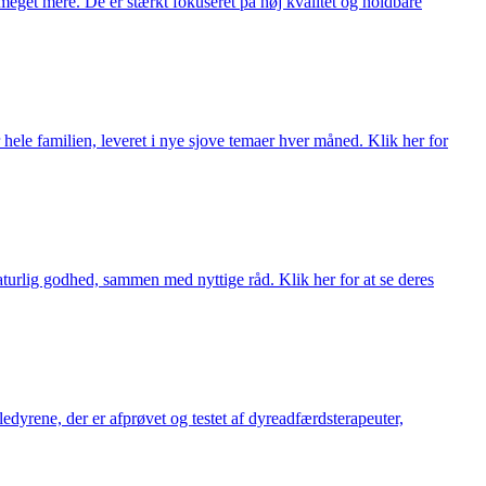
meget mere. De er stærkt fokuseret på høj kvalitet og holdbare
 hele familien, leveret i nye sjove temaer hver måned. Klik her for
turlig godhed, sammen med nyttige råd. Klik her for at se deres
æledyrene, der er afprøvet og testet af dyreadfærdsterapeuter,