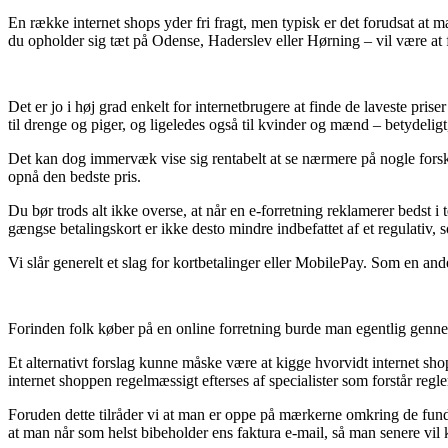
En række internet shops yder fri fragt, men typisk er det forudsat at 
du opholder sig tæt på Odense, Haderslev eller Hørning – vil være at få 
Det er jo i høj grad enkelt for internetbrugere at finde de laveste pris
til drenge og piger, og ligeledes også til kvinder og mænd – betydeli
Det kan dog immervæk vise sig rentabelt at se nærmere på nogle forsk
opnå den bedste pris.
Du bør trods alt ikke overse, at når en e-forretning reklamerer bedst i
gængse betalingskort er ikke desto mindre indbefattet af et regulativ,
Vi slår generelt et slag for kortbetalinger eller MobilePay. Som en a
Forinden folk køber på en online forretning burde man egentlig gennem
Et alternativt forslag kunne måske være at kigge hvorvidt internet sh
internet shoppen regelmæssigt efterses af specialister som forstår re
Foruden dette tilråder vi at man er oppe på mærkerne omkring de fundam
at man når som helst bibeholder ens faktura e-mail, så man senere vi