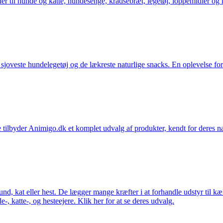
der til hunde og katte, hundesenge, kradsebræt, legetøj, loppemidler og 
t sjoveste hundelegetøj og de lækreste naturlige snacks. En oplevelse for
 tilbyder Animigo.dk et komplet udvalg af produkter, kendt for deres na
 hund, kat eller hest. De lægger mange kræfter i at forhandle udstyr til k
e-, katte-, og hesteejere. Klik her for at se deres udvalg.