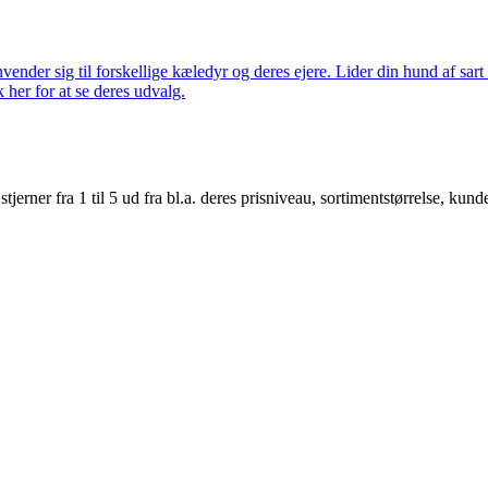
nder sig til forskellige kæledyr og deres ejere. Lider din hund af sart 
k her for at se deres udvalg.
er fra 1 til 5 ud fra bl.a. deres prisniveau, sortimentstørrelse, kunde