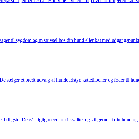
passer igennem 20 år. Han ville lave en shop hvor forbrugeren kan stole 
ager til sygdom og mistrivsel hos din hund eller kat med udgangspunkt 
sælger et bredt udvalg af hundeudstyr, kattetilbehør og foder til hund 
illigste. De går rigtig meget op i kvalitet og vil gerne at din hund og k