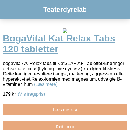
Teaterdyrelab
BogaVital Kat Relax Tabs
120 tabletter
bogavitalÂ® Relax tabs til KatSLAP AF TabletterÆndringer i
det sociale miljø (flytning, nye dyr osv.) kan fører til stress.
Dette kan igen resultere i angst, markering, aggression eller
hyperaktivitet.Relax-formlen med magnesium, udvalgte B-
vitaminer, hum
(Læs mere)
179
kr.
(Vis fragtpris)
Læs mere »
Køb nu »