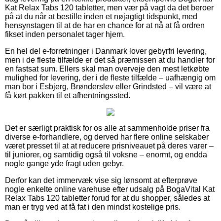
Kat Relax Tabs 120 tabletter, men vær på vagt da det beroer
på at du når at bestille inden et nøjagtigt tidspunkt, med
hensynstagen til at de har en chance for at nå at få ordren
fikset inden personalet tager hjem.
En hel del e-forretninger i Danmark lover gebyrfri levering,
men i de fleste tilfælde er det så præmissen at du handler for
en fastsat sum. Ellers skal man overveje den mest letkøbte
mulighed for levering, der i de fleste tilfælde – uafhængig om
man bor i Esbjerg, Brønderslev eller Grindsted – vil være at
få kørt pakken til et afhentningssted.
Det er særligt praktisk for os alle at sammenholde priser fra
diverse e-forhandlere, og derved har flere online selskaber
været presset til at at reducere prisniveauet på deres varer –
til juniorer, og samtidig også til voksne – enormt, og endda
nogle gange yde fragt uden gebyr.
Derfor kan det immervæk vise sig lønsomt at efterprøve
nogle enkelte online varehuse efter udsalg på BogaVital Kat
Relax Tabs 120 tabletter forud for at du shopper, således at
man er tryg ved at få fat i den mindst kostelige pris.