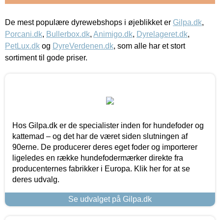
De mest populære dyrewebshops i øjeblikket er
Gilpa.dk
,
Porcani.dk
,
Bullerbox.dk
,
Animigo.dk
,
Dyrelageret.dk
,
PetLux.dk
og
DyreVerdenen.dk
, som alle har et stort
sortiment til gode priser.
Hos Gilpa.dk er de specialister inden for hundefoder og
kattemad – og det har de været siden slutningen af
90erne. De producerer deres eget foder og importerer
ligeledes en række hundefodermærker direkte fra
producenternes fabrikker i Europa. Klik her for at se
deres udvalg.
Se udvalget på Gilpa.dk