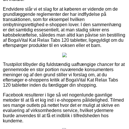
Endvidere slår vi et slag for at køberen er vidende om de
grundlæggende reglementer der har indflydelse på
transaktionen, som for eksempel hvilken
ombytningsrettighed e-shoppen lover. I den sammenhæng
er det samtidig essesentielt, at man stadig sikrer ens
købsbekræftelse, således man altid kan påvise sin bestilling
af BogaVital Kat Relax Tabs 120 tabletter, ligegyldigt om du
efterspørger produkter til en voksen eller et barn.
Trustpilot tilbyder dig fuldstændig uafhængige chancer for at
gennemrode en stor portion nuværende konsumenters
meninger og af den grund stiller vi forslag om, at du
eftersøger e-shoppens kritik af BogaVital Kat Relax Tabs
120 tabletter inden du færdiggør din shopping.
Facebook resulterer i lige så vel nogenlunde gavnlige
metoder til at få et kig ind i e-shoppens pålidelighed. Tilmed
ses mange outlets på nettet hvor det er muligt at skrive en
evaluering af virksomhedens service, hvilket ydermere
burde anvendes til at få et indblik i tilfredsheden hos
kunderne.