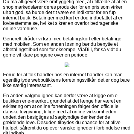
Du må alligevel være omhyggelig med, at i tilfælde af at en
shop markedsfører deres produkter for en pris som virker
uhørt god, så burde det tit være en indikator for en fup
internet butik. Betalinger med kort er dog indbefattet af en
lovbestemmelse, hvilket sikrer en overfor bedrageriske
online varehuse.
Generelt tilråder vi køb med betalingskort eller betalinger
med mobilen. Som en anden løsning bør du benytte et
afbetalingstilbud som for eksempel ViaBill, for så vidt du
gerne vil klare pengene over en periode.
Forud for at folk handler hos en internet handler kan man
egentlig tyde webbutikkens forretningsvilkår, det er dog bare
ikke særlig interessant.
En anden valgmulighed kan derfor være at kigge om e-
butikken er e-mærket, grundet at det længe har været en
erklæring om at online forretningen følger den officielle
danske lovgivning, tillige med at online virksomheden
undertiden besigtiges af sagkyndige der kender de
gældende love. Desuden tilbydes du chance for at blive
hjulpet, såfremt du oplever vanskeligheder i forbindelse med
dit indkøb.