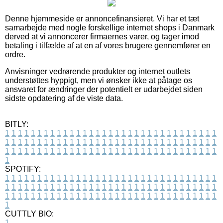
Denne hjemmeside er annoncefinansieret. Vi har et tæt
samarbejde med nogle forskellige internet shops i Danmark
derved at vi annoncerer firmaernes varer, og tager imod
betaling i tilfælde af at en af vores brugere gennemfører en
ordre.
Anvisninger vedrørende produkter og internet outlets
understøttes hyppigt, men vi ønsker ikke at påtage os
ansvaret for ændringer der potentielt er udarbejdet siden
sidste opdatering af de viste data.
BITLY:
1
1
1
1
1
1
1
1
1
1
1
1
1
1
1
1
1
1
1
1
1
1
1
1
1
1
1
1
1
1
1
1
1
1
1
1
1
1
1
1
1
1
1
1
1
1
1
1
1
1
1
1
1
1
1
1
1
1
1
1
1
1
1
1
1
1
1
1
1
1
1
1
1
1
1
1
1
1
1
1
1
1
1
1
1
1
1
1
1
1
1
1
1
1
1
1
1
1
1
1
SPOTIFY:
1
1
1
1
1
1
1
1
1
1
1
1
1
1
1
1
1
1
1
1
1
1
1
1
1
1
1
1
1
1
1
1
1
1
1
1
1
1
1
1
1
1
1
1
1
1
1
1
1
1
1
1
1
1
1
1
1
1
1
1
1
1
1
1
1
1
1
1
1
1
1
1
1
1
1
1
1
1
1
1
1
1
1
1
1
1
1
1
1
1
1
1
1
1
1
1
1
1
1
1
CUTTLY BIO:
1