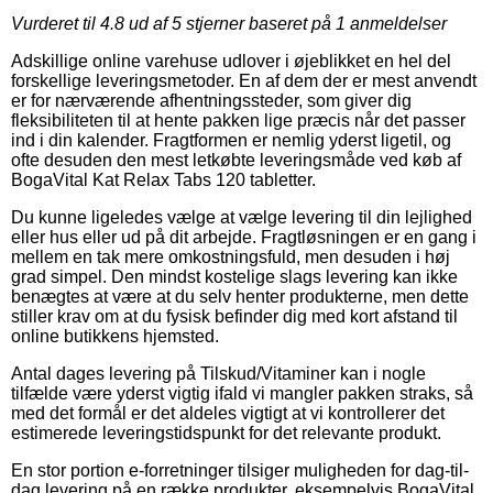
Vurderet til
4.8
ud af 5 stjerner baseret på
1
anmeldelser
Adskillige online varehuse udlover i øjeblikket en hel del
forskellige leveringsmetoder. En af dem der er mest anvendt
er for nærværende afhentningssteder, som giver dig
fleksibiliteten til at hente pakken lige præcis når det passer
ind i din kalender. Fragtformen er nemlig yderst ligetil, og
ofte desuden den mest letkøbte leveringsmåde ved køb af
BogaVital Kat Relax Tabs 120 tabletter.
Du kunne ligeledes vælge at vælge levering til din lejlighed
eller hus eller ud på dit arbejde. Fragtløsningen er en gang i
mellem en tak mere omkostningsfuld, men desuden i høj
grad simpel. Den mindst kostelige slags levering kan ikke
benægtes at være at du selv henter produkterne, men dette
stiller krav om at du fysisk befinder dig med kort afstand til
online butikkens hjemsted.
Antal dages levering på Tilskud/Vitaminer kan i nogle
tilfælde være yderst vigtig ifald vi mangler pakken straks, så
med det formål er det aldeles vigtigt at vi kontrollerer det
estimerede leveringstidspunkt for det relevante produkt.
En stor portion e-forretninger tilsiger muligheden for dag-til-
dag levering på en række produkter, eksempelvis BogaVital