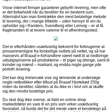
Visse internet firmaer garanterer gebyrfri levering, men ofte
er det forbeholdt når du bestiller for en bestemt sum.
Alternativt kan man foretrække den mest betalelige metode
til levering, der i mange tilfælde – uden hensyn til om du
opholder sig i Randers, Svendborg eller Lemvig – er at få
fragtmanden til at levere varerne til et afhentningssted.
Det er efterhånden usædvanlig bekvemt for forbrugerne at
prissammenligne fra forskellige outlets på nettet, og så har
massevis af Braaaf e-forhandlere været nødt til at nedbringe
udsalgspriserne på produkterne – til piger og drenge, samt til
kvinder og mænd – markant, og endda nogle gange yde
portofri levering.
Det kan dog immervæk vise sig lønnende at undersøge
nogle netbutikker efter tilbud på Braaaf Hjortekød 250g
inden du bestiller, således at du ikke er i tvivl om at skaffe
sig den mindst kostelige pris.
Du skal dog ikke overse, at ifald en online shop
markedsfører en vare til en pris som virker usædvanlig
favorabel, så burde det for det meste være et kendetegn på