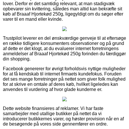
lover. Derfor er det samtidig relevant, at man stadigvæk
opbevarer sin kvittering, således man altid kan bekræfte sit
køb af Braaaf Hjortekød 250g, ligegyldigt om du søger efter
varer til en mand eller kvinde.
Trustpilot leverer en del ønskværdige genveje til at eftersøge
en række tidligere konsumenters observationer og på grund
af dette er det klogt, at du evaluerer internet forretningens
anmeldelser af Braaaf Hjortekød 250g forinden du færdiggør
din shopping.
Facebook genererer for øvrigt forholdsvis nyttige muligheder
for at få kendskab til internet firmaets kundefokus. Foruden
det ses mange forretninger på nettet som giver folk mulighed
for at skrive en omtale af deres køb, hvilket ligeledes kan
anvendes til vurdering af hvor glade kunderne er.
Dette website finansieres af reklamer. Vi har faste
samarbejder med utallige butikker på nettet da vi
introducerer butikkernes varer, og høster provision når en af
de besøgende på vores side gennemfører en ordre.