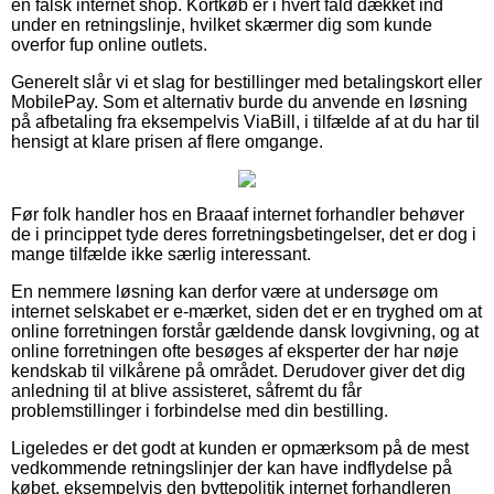
en falsk internet shop. Kortkøb er i hvert fald dækket ind
under en retningslinje, hvilket skærmer dig som kunde
overfor fup online outlets.
Generelt slår vi et slag for bestillinger med betalingskort eller
MobilePay. Som et alternativ burde du anvende en løsning
på afbetaling fra eksempelvis ViaBill, i tilfælde af at du har til
hensigt at klare prisen af flere omgange.
Før folk handler hos en Braaaf internet forhandler behøver
de i princippet tyde deres forretningsbetingelser, det er dog i
mange tilfælde ikke særlig interessant.
En nemmere løsning kan derfor være at undersøge om
internet selskabet er e-mærket, siden det er en tryghed om at
online forretningen forstår gældende dansk lovgivning, og at
online forretningen ofte besøges af eksperter der har nøje
kendskab til vilkårene på området. Derudover giver det dig
anledning til at blive assisteret, såfremt du får
problemstillinger i forbindelse med din bestilling.
Ligeledes er det godt at kunden er opmærksom på de mest
vedkommende retningslinjer der kan have indflydelse på
købet, eksempelvis den byttepolitik internet forhandleren