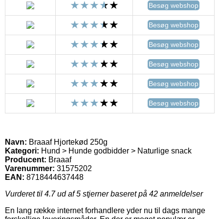
Besøg webshop
Besøg webshop
Besøg webshop
Besøg webshop
Besøg webshop
Besøg webshop
Navn:
Braaaf Hjortekød 250g
Kategori:
Hund > Hunde godbidder > Naturlige snack
Producent:
Braaaf
Varenummer:
31575202
EAN:
8718444637448
Vurderet til
4.7
ud af 5 stjerner baseret på
42
anmeldelser
En lang række internet forhandlere yder nu til dags mange