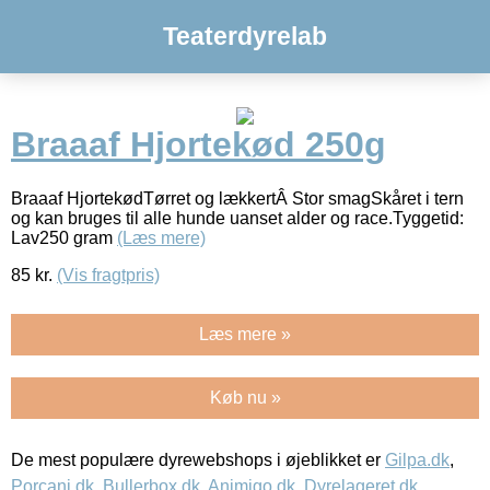
Teaterdyrelab
Braaaf Hjortekød 250g
Braaaf HjortekødTørret og lækkertÂ Stor smagSkåret i tern
og kan bruges til alle hunde uanset alder og race.Tyggetid:
Lav250 gram
(Læs mere)
85
kr.
(Vis fragtpris)
Læs mere »
Køb nu »
De mest populære dyrewebshops i øjeblikket er
Gilpa.dk
,
Porcani.dk
,
Bullerbox.dk
,
Animigo.dk
,
Dyrelageret.dk
,