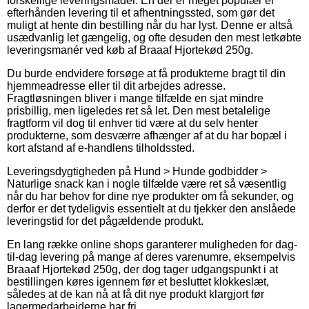
forskellige leveringsmåder. En der er meget populær er
efterhånden levering til et afhentningssted, som gør det
muligt at hente din bestilling når du har lyst. Denne er altså
usædvanlig let gængelig, og ofte desuden den mest letkøbte
leveringsmanér ved køb af Braaaf Hjortekød 250g.
Du burde endvidere forsøge at få produkterne bragt til din
hjemmeadresse eller til dit arbejdes adresse.
Fragtløsningen bliver i mange tilfælde en sjat mindre
prisbillig, men ligeledes ret så let. Den mest betalelige
fragtform vil dog til enhver tid være at du selv henter
produkterne, som desværre afhænger af at du har bopæl i
kort afstand af e-handlens tilholdssted.
Leveringsdygtigheden på Hund > Hunde godbidder >
Naturlige snack kan i nogle tilfælde være ret så væsentlig
når du har behov for dine nye produkter om få sekunder, og
derfor er det tydeligvis essentielt at du tjekker den anslåede
leveringstid for det pågældende produkt.
En lang række online shops garanterer muligheden for dag-
til-dag levering på mange af deres varenumre, eksempelvis
Braaaf Hjortekød 250g, der dog tager udgangspunkt i at
bestillingen køres igennem før et besluttet klokkeslæt,
således at de kan nå at få dit nye produkt klargjort før
lagermedarbejderne har fri.