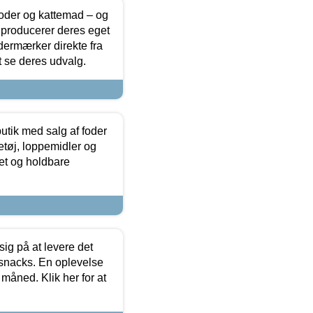
foder og kattemad – og
 producerer deres eget
dermærker direkte fra
t se deres udvalg.
utik med salg af foder
etøj, loppemidler og
tet og holdbare
sig på at levere det
 snacks. En oplevelse
 måned. Klik her for at