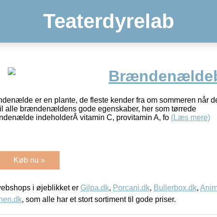
Teaterdyrelab
Brændenælde
nælde er en plante, de fleste kender fra om sommeren når d
til alle brændenældens gode egenskaber, her som tørrede
enælde indeholderÂ vitamin C, provitamin A, fo
(Læs mere)
Køb nu »
bshops i øjeblikket er
Gilpa.dk
,
Porcani.dk
,
Bullerbox.dk
,
Anim
nen.dk
, som alle har et stort sortiment til gode priser.