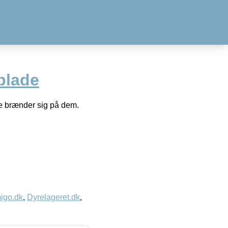
blade
e brænder sig på dem.
igo.dk
,
Dyrelageret.dk
,