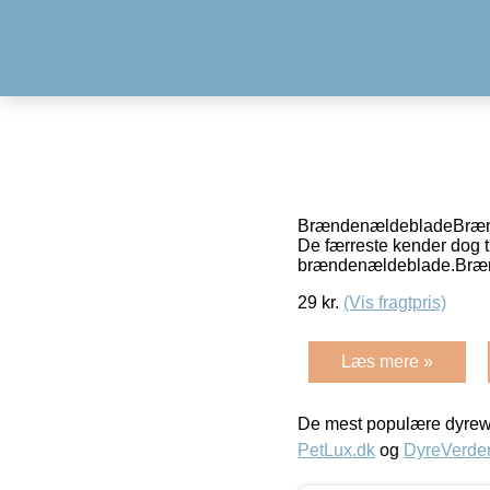
BrændenældebladeBrænde
De færreste kender dog 
brændenældeblade.Brænd
29
kr.
(Vis fragtpris)
Læs mere »
De mest populære dyrewe
PetLux.dk
og
DyreVerde