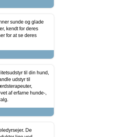
enner sunde og glade
r, kendt for deres
r for at se deres
tetsudstyr til din hund,
ndle udstyr til
ærdsterapeuter,
øvet af erfarne hunde-,
alg.
æledyrsejer. De
odukter lige ved