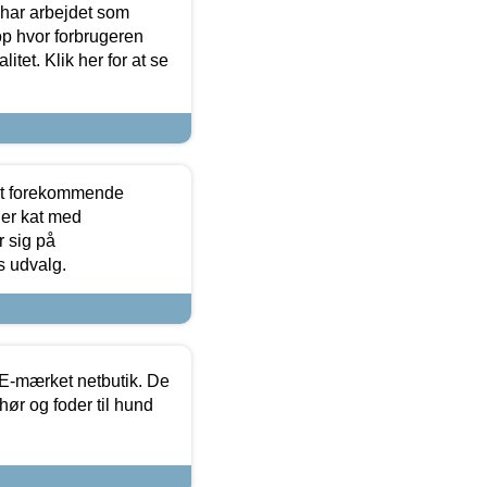
 har arbejdet som
op hvor forbrugeren
itet. Klik her for at se
est forekommende
ler kat med
r sig på
s udvalg.
E-mærket netbutik. De
hør og foder til hund