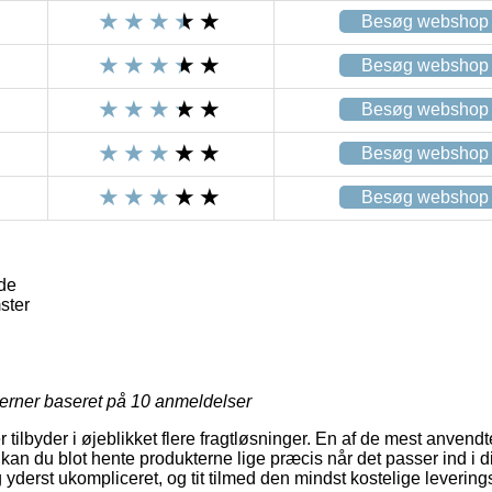
Besøg webshop
Besøg webshop
Besøg webshop
Besøg webshop
Besøg webshop
de
ster
jerner baseret på
10
anmeldelser
 tilbyder i øjeblikket flere fragtløsninger. En af de mest anvendt
kan du blot hente produkterne lige præcis når det passer ind i d
yderst ukompliceret, og tit tilmed den mindst kostelige leverin