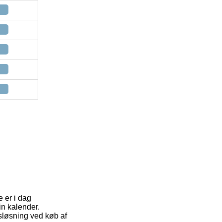
e er i dag
in kalender.
gsløsning ved køb af