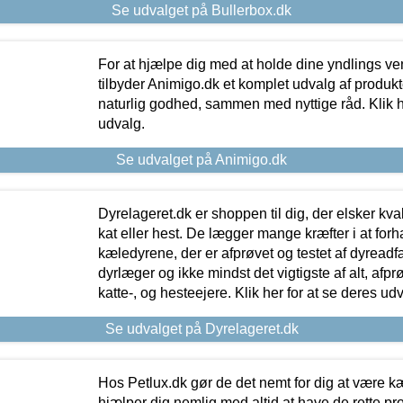
Se udvalget på Bullerbox.dk
For at hjælpe dig med at holde dine yndlings v
tilbyder Animigo.dk et komplet udvalg af produkte
naturlig godhed, sammen med nyttige råd. Klik he
udvalg.
Se udvalget på Animigo.dk
Dyrelageret.dk er shoppen til dig, der elsker kvali
kat eller hest. De lægger mange kræfter i at forha
kæledyrene, der er afprøvet og testet af dyreadf
dyrlæger og ikke mindst det vigtigste af alt, afpr
katte-, og hesteejere. Klik her for at se deres udv
Se udvalget på Dyrelageret.dk
Hos Petlux.dk gør de det nemt for dig at være k
hjælper dig nemlig med altid at have de rette pr