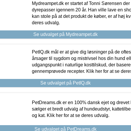
Mydreampet.dk er startet af Tonni Sørensen der
dyrepasser igennem 20 år. Han ville lave en sh
kan stole på at det produkt de køber, er af høj kval
deres udvalg.
Se udvalget på Mydreampet.dk
PetIQ.dk mål er at give dig løsninger på de oft
årsager til sygdom og mistrivsel hos din hund el
udgangspunkt i naturlige kosttilskud, der basere
gennemprøvede recepter. Klik her for at se dere
Se udvalget på PetIQ.dk
PetDreams.dk er en 100% dansk ejet og drevet 
sælger et bredt udvalg af hundeudstyr, kattetilbe
og kat. Klik her for at se deres udvalg.
Se udvalget på PetDreams.dk