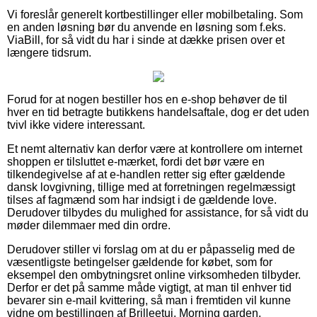
Vi foreslår generelt kortbestillinger eller mobilbetaling. Som
en anden løsning bør du anvende en løsning som f.eks.
ViaBill, for så vidt du har i sinde at dække prisen over et
længere tidsrum.
Forud for at nogen bestiller hos en e-shop behøver de til
hver en tid betragte butikkens handelsaftale, dog er det uden
tvivl ikke videre interessant.
Et nemt alternativ kan derfor være at kontrollere om internet
shoppen er tilsluttet e-mærket, fordi det bør være en
tilkendegivelse af at e-handlen retter sig efter gældende
dansk lovgivning, tillige med at forretningen regelmæssigt
tilses af fagmænd som har indsigt i de gældende love.
Derudover tilbydes du mulighed for assistance, for så vidt du
møder dilemmaer med din ordre.
Derudover stiller vi forslag om at du er påpasselig med de
væsentligste betingelser gældende for købet, som for
eksempel den ombytningsret online virksomheden tilbyder.
Derfor er det på samme måde vigtigt, at man til enhver tid
bevarer sin e-mail kvittering, så man i fremtiden vil kunne
vidne om bestillingen af Brilleetui, Morning garden,