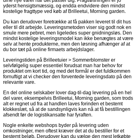
dine nye varer når det passer dig. Fragtløsningen er jo
yderst hensigtsmæssig, og endda endvidere den mindst
kostelige fragttype ved køb af Brilleetui, Morning garden.
Du kan derudover foretrække at få pakken leveret til dit hus
eller til dit arbejde. Leveringsmetoden viser sig godt nok en
smule mere pebret, men ligeledes super gnidningsløs. Den
mindst kostelige leveringsmodel kan ikke benægtes at være
selv at hente produkterne, men den løsning afhænger af at
du bor tæt på online firmaets arbejdslager.
Leveringstiden på Brilleetuier > Sommerblomster er
selvfølgelig super essentiel forudsat man har behov for
produktet om kort tid, og med det formål er det fuldkommen
fornuftigt at vi checker den forventede leveringsdato på den
relevante vare.
En del online selskaber lover dag-til-dag levering på en hel
del varer, eksempelvis Brilleetui, Morning garden, som trods
alt er regnet ud fra at handlen laves forinden et bestemt
klokkeslæt, så at de sandsynligvis kan nå at få bestillingen
afsendt før de logistikansatte har fyraften.
Nogle enkelte webshops byder på levering uden
omkostninger, men oftest kræver det at du bestiller for et
bestemt beløb. Derudover kan du vælge den mest letkøbte