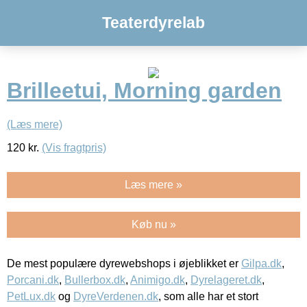
Teaterdyrelab
Brilleetui, Morning garden
(Læs mere)
120
kr.
(Vis fragtpris)
Læs mere »
Køb nu »
De mest populære dyrewebshops i øjeblikket er
Gilpa.dk
,
Porcani.dk
,
Bullerbox.dk
,
Animigo.dk
,
Dyrelageret.dk
,
PetLux.dk
og
DyreVerdenen.dk
, som alle har et stort