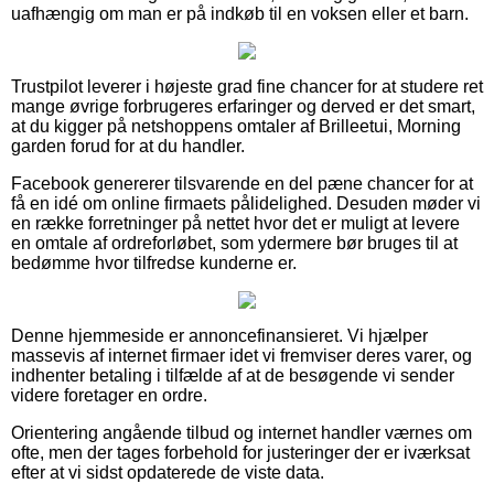
uafhængig om man er på indkøb til en voksen eller et barn.
Trustpilot leverer i højeste grad fine chancer for at studere ret
mange øvrige forbrugeres erfaringer og derved er det smart,
at du kigger på netshoppens omtaler af Brilleetui, Morning
garden forud for at du handler.
Facebook genererer tilsvarende en del pæne chancer for at
få en idé om online firmaets pålidelighed. Desuden møder vi
en række forretninger på nettet hvor det er muligt at levere
en omtale af ordreforløbet, som ydermere bør bruges til at
bedømme hvor tilfredse kunderne er.
Denne hjemmeside er annoncefinansieret. Vi hjælper
massevis af internet firmaer idet vi fremviser deres varer, og
indhenter betaling i tilfælde af at de besøgende vi sender
videre foretager en ordre.
Orientering angående tilbud og internet handler værnes om
ofte, men der tages forbehold for justeringer der er iværksat
efter at vi sidst opdaterede de viste data.