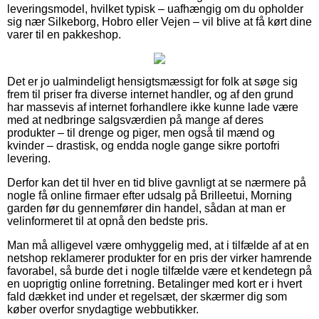
leveringsmodel, hvilket typisk – uafhængig om du opholder
sig nær Silkeborg, Hobro eller Vejen – vil blive at få kørt dine
varer til en pakkeshop.
Det er jo ualmindeligt hensigtsmæssigt for folk at søge sig
frem til priser fra diverse internet handler, og af den grund
har massevis af internet forhandlere ikke kunne lade være
med at nedbringe salgsværdien på mange af deres
produkter – til drenge og piger, men også til mænd og
kvinder – drastisk, og endda nogle gange sikre portofri
levering.
Derfor kan det til hver en tid blive gavnligt at se nærmere på
nogle få online firmaer efter udsalg på Brilleetui, Morning
garden før du gennemfører din handel, sådan at man er
velinformeret til at opnå den bedste pris.
Man må alligevel være omhyggelig med, at i tilfælde af at en
netshop reklamerer produkter for en pris der virker hamrende
favorabel, så burde det i nogle tilfælde være et kendetegn på
en uoprigtig online forretning. Betalinger med kort er i hvert
fald dækket ind under et regelsæt, der skærmer dig som
køber overfor snydagtige webbutikker.