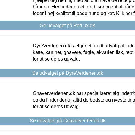
hjælper dig nemlig med altid at have de rette pr
hånden. Her finder du et bredt sortiment af både 
foder i høj kvalitet til både hund og kat. Klik her
Se udvalget på PetLux.dk
DyreVerdenen.dk sælger et bredt udvalg af foder 
katte, kaniner, gnavere, fugle, akvarier, fisk, repti
for at se deres udvalg.
Se udvalget på DyreVerdenen.dk
Gnaververdenen.dk har specialiseret sig indenf
og du finder derfor altid de bedste og nyeste tin
for at se deres udvalg.
Se udvalget på Gnaververdenen.dk