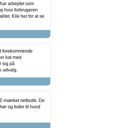
 har arbejdet som
op hvor forbrugeren
itet. Klik her for at se
est forekommende
ler kat med
r sig på
s udvalg.
E-mærket netbutik. De
hør og foder til hund