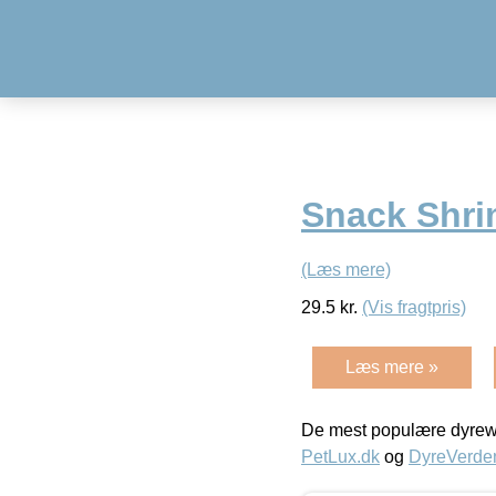
Snack Shri
(Læs mere)
29.5
kr.
(Vis fragtpris)
Læs mere »
De mest populære dyrewe
PetLux.dk
og
DyreVerde