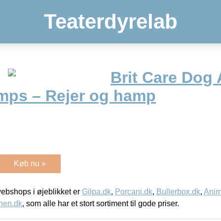
Teaterdyrelab
Brit Care Dog 
mps – Rejer og hamp
Køb nu »
bshops i øjeblikket er
Gilpa.dk
,
Porcani.dk
,
Bullerbox.dk
,
Anim
nen.dk
, som alle har et stort sortiment til gode priser.