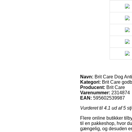
Navn:
Brit Care Dog Ant
Kategori:
Brit Care godb
Producent:
Brit Care
Varenummer:
2314874
EAN:
595602539987
Vurderet til
4.1
ud af 5 st
Flere online butikker til
til en pakkeshop, hvor du
gængelig, og desuden end