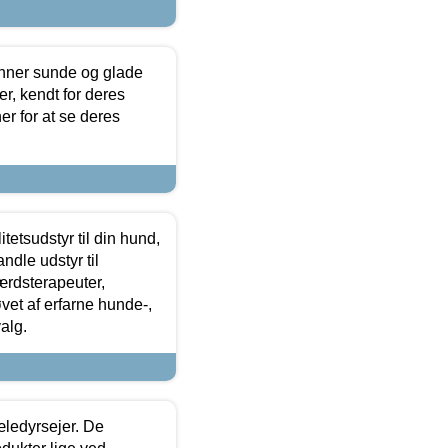
enner sunde og glade
r, kendt for deres
r for at se deres
tetsudstyr til din hund,
ndle udstyr til
ærdsterapeuter,
øvet af erfarne hunde-,
alg.
æledyrsejer. De