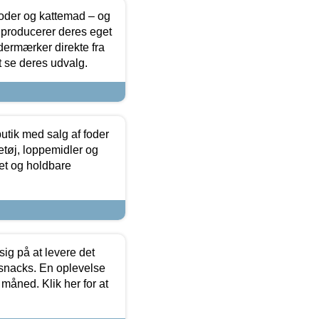
foder og kattemad – og
 producerer deres eget
dermærker direkte fra
t se deres udvalg.
utik med salg af foder
etøj, loppemidler og
tet og holdbare
sig på at levere det
 snacks. En oplevelse
 måned. Klik her for at