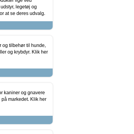
odukter lige ved
udstyr, legetøj og
 for at se deres udvalg.
og tilbehør til hunde,
ller og krybdyr. Klik her
or kaniner og gnavere
g på markedet. Klik her