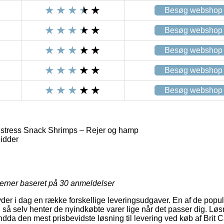
Besøg webshop
Besøg webshop
Besøg webshop
Besøg webshop
Besøg webshop
istress Snack Shrimps – Rejer og hamp
idder
jerner baseret på
30
anmeldelser
byder i dag en række forskellige leveringsudgaver. En af de popul
 så selv henter de nyindkøbte varer lige når det passer dig. Løsn
da den mest prisbevidste løsning til levering ved køb af Brit C