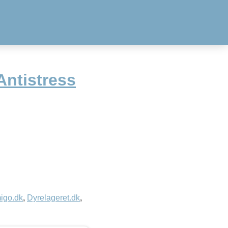
Antistress
igo.dk
,
Dyrelageret.dk
,