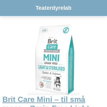
Teaterdyrelab
Brit Care Mini – til små