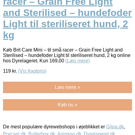
racer – Grain Free Light
and Sterilised – hundefoder
Light til steriliseret hund, 2
kg
Køb Brit Care Mini – til små racer – Grain Free Light and
Sterilised – hundefoder Light til steriliseret hund, 2 kg online
hos Dyrelageret. Kun 169,00
(Læs mere)
119
kr.
(Vis fragtpris)
Læs mere »
Køb nu »
De mest populære dyrewebshops i øjeblikket er
Gilpa.dk
,
Porcani.dk
,
Bullerbox.dk
,
Animigo.dk
,
Dyrelageret.dk
,