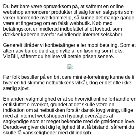
Du bør bare være opmærksom på, at såfremt en online
webshop annoncerer produkter til salg for en salgspris som
virker hamrende overkommelig, så kunne det mange gange
være et fingerpeg om en falsk webbutik. Køb med
betalingskort er imidlertid indbefattet af et lovbud, som
dækker køberen overfor svindlende internet selskaber.
Generelt tilråder vi kortbetalinger eller mobilbetaling. Som et
alternativ burde du drage nytte af en løsning som f.eks.
ViaBill, såfremt du hellere vil betale prisen senere.
Før folk bestiller på en brit care mini e-forretning kunne de til
hver en tid skimme netbutikkens vilkår, dog er det ofte ikke
særlig sjovt.
En anden valgmulighed er at se hvorvidt online forhandleren
er tilsluttet e-mærket, grundet at det skulle være en
indikation om at netbutikken forstår dansk lovgivning, tillige
med at internet webshoppen hyppigt overvåges af
sagkyndige som er meget bekendte med de gældende love.
Derudover giver det dig lejlighed til at få bistand, såfremt du
skulle få vanskeligheder med dit indkøb.