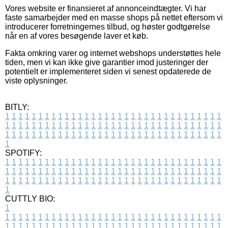
Vores website er finansieret af annonceindtægter. Vi har
faste samarbejder med en masse shops på nettet eftersom vi
introducerer forretningernes tilbud, og høster godtgørelse
når en af vores besøgende laver et køb.
Fakta omkring varer og internet webshops understøttes hele
tiden, men vi kan ikke give garantier imod justeringer der
potentielt er implementeret siden vi senest opdaterede de
viste oplysninger.
BITLY:
1
1
1
1
1
1
1
1
1
1
1
1
1
1
1
1
1
1
1
1
1
1
1
1
1
1
1
1
1
1
1
1
1
1
1
1
1
1
1
1
1
1
1
1
1
1
1
1
1
1
1
1
1
1
1
1
1
1
1
1
1
1
1
1
1
1
1
1
1
1
1
1
1
1
1
1
1
1
1
1
1
1
1
1
1
1
1
1
1
1
1
1
1
1
1
1
1
1
1
1
SPOTIFY:
1
1
1
1
1
1
1
1
1
1
1
1
1
1
1
1
1
1
1
1
1
1
1
1
1
1
1
1
1
1
1
1
1
1
1
1
1
1
1
1
1
1
1
1
1
1
1
1
1
1
1
1
1
1
1
1
1
1
1
1
1
1
1
1
1
1
1
1
1
1
1
1
1
1
1
1
1
1
1
1
1
1
1
1
1
1
1
1
1
1
1
1
1
1
1
1
1
1
1
1
CUTTLY BIO:
1
1
1
1
1
1
1
1
1
1
1
1
1
1
1
1
1
1
1
1
1
1
1
1
1
1
1
1
1
1
1
1
1
1
1
1
1
1
1
1
1
1
1
1
1
1
1
1
1
1
1
1
1
1
1
1
1
1
1
1
1
1
1
1
1
1
1