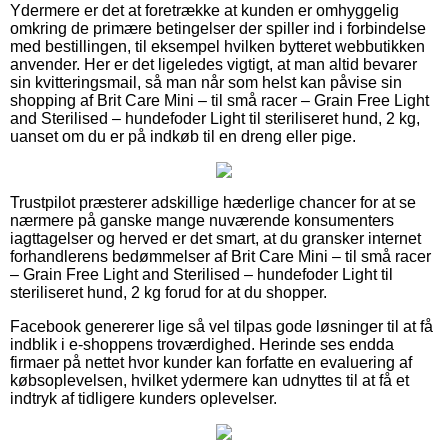
Ydermere er det at foretrække at kunden er omhyggelig
omkring de primære betingelser der spiller ind i forbindelse
med bestillingen, til eksempel hvilken bytteret webbutikken
anvender. Her er det ligeledes vigtigt, at man altid bevarer
sin kvitteringsmail, så man når som helst kan påvise sin
shopping af Brit Care Mini – til små racer – Grain Free Light
and Sterilised – hundefoder Light til steriliseret hund, 2 kg,
uanset om du er på indkøb til en dreng eller pige.
Trustpilot præsterer adskillige hæderlige chancer for at se
nærmere på ganske mange nuværende konsumenters
iagttagelser og herved er det smart, at du gransker internet
forhandlerens bedømmelser af Brit Care Mini – til små racer
– Grain Free Light and Sterilised – hundefoder Light til
steriliseret hund, 2 kg forud for at du shopper.
Facebook genererer lige så vel tilpas gode løsninger til at få
indblik i e-shoppens troværdighed. Herinde ses endda
firmaer på nettet hvor kunder kan forfatte en evaluering af
købsoplevelsen, hvilket ydermere kan udnyttes til at få et
indtryk af tidligere kunders oplevelser.