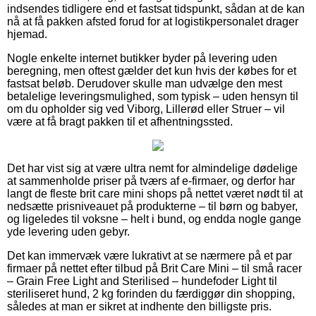
indsendes tidligere end et fastsat tidspunkt, sådan at de kan
nå at få pakken afsted forud for at logistikpersonalet drager
hjemad.
Nogle enkelte internet butikker byder på levering uden
beregning, men oftest gælder det kun hvis der købes for et
fastsat beløb. Derudover skulle man udvælge den mest
betalelige leveringsmulighed, som typisk – uden hensyn til
om du opholder sig ved Viborg, Lillerød eller Struer – vil
være at få bragt pakken til et afhentningssted.
Det har vist sig at være ultra nemt for almindelige dødelige
at sammenholde priser på tværs af e-firmaer, og derfor har
langt de fleste brit care mini shops på nettet været nødt til at
nedsætte prisniveauet på produkterne – til børn og babyer,
og ligeledes til voksne – helt i bund, og endda nogle gange
yde levering uden gebyr.
Det kan immervæk være lukrativt at se nærmere på et par
firmaer på nettet efter tilbud på Brit Care Mini – til små racer
– Grain Free Light and Sterilised – hundefoder Light til
steriliseret hund, 2 kg forinden du færdiggør din shopping,
således at man er sikret at indhente den billigste pris.