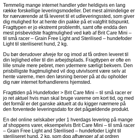
Temmelig mange internet handler yder heldigvis en lang
række forskellige leveringsmodeller. Det mest almindelige er
for nærværende at få leveret til et udleveringssted, som giver
dig mulighed for at hente din pakke på et valgfrit tidspunkt.
Fragttypen er jo ekstremt problemfri, samt ofte endda den
mest prisbevidste fragtmulighed ved køb af Brit Care Mini –
til små racer – Grain Free Light and Sterilised – hundefoder
Light til steriliseret hund, 2 kg.
Du bør derudover afveje for og imod at få ordren leveret til
din lejlighed eller til din arbejdsplads. Fragttypen er ofte en
lille smule mere pebret, men ydermere særligt bekvem. Den
prisbilligste fragtmulighed vil dog utvivlsomt være selv at
hente varerne, men den løsning beroer på at du opholder
dig nær internet forhandlerens hjemsted.
Fragttiden på Hundefoder > Brit Care Mini – til små racer er
jo ret aktuel hvis man skal bruge varerne om kort tid, og med
det formål er det ganske aktuelt at du kigger nærmere på
den forventede leveringsdato for det pågældende produkt.
En del online selskaber yder 1 hverdags levering på mange
af shoppens varer, eksempelvis Brit Care Mini – til små racer
– Grain Free Light and Sterilised – hundefoder Light til
steriliseret hund, 2 kg, som dog afhænger af at ordren