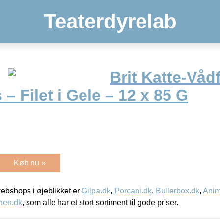
Teaterdyrelab
Brit Katte-Våd
 Filet i Gele – 12 x 85 G
Køb nu »
bshops i øjeblikket er
Gilpa.dk
,
Porcani.dk
,
Bullerbox.dk
,
Anim
nen.dk
, som alle har et stort sortiment til gode priser.