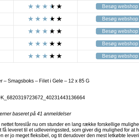
Besøg webshop
Besøg webshop
Besøg webshop
Besøg webshop
Besøg webshop
r – Smagsboks – Filet i Gele – 12 x 85 G
_DK_6820319723672_40231443136664
jerner baseret på
41
anmeldelser
å nettet foreslår nu om stunder en lang række forskellige mulighe
 få leveret til et udleveringssted, som giver dig mulighed for at 
n er jo meget fleksibel, og tit derudover den mest letkøbte leve