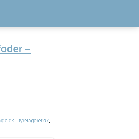
foder –
igo.dk
,
Dyrelageret.dk
,