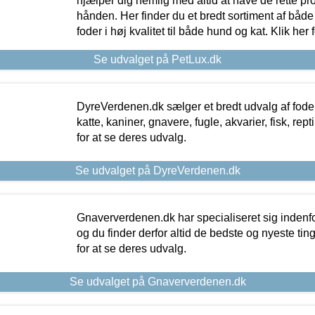
hjælper dig nemlig med altid at have de rette pr
hånden. Her finder du et bredt sortiment af både 
foder i høj kvalitet til både hund og kat. Klik her
Se udvalget på PetLux.dk
DyreVerdenen.dk sælger et bredt udvalg af foder 
katte, kaniner, gnavere, fugle, akvarier, fisk, repti
for at se deres udvalg.
Se udvalget på DyreVerdenen.dk
Gnaververdenen.dk har specialiseret sig indenf
og du finder derfor altid de bedste og nyeste tin
for at se deres udvalg.
Se udvalget på Gnaververdenen.dk