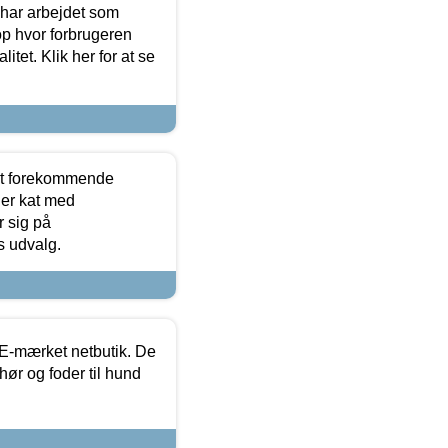
 har arbejdet som
op hvor forbrugeren
itet. Klik her for at se
est forekommende
ler kat med
r sig på
s udvalg.
E-mærket netbutik. De
hør og foder til hund