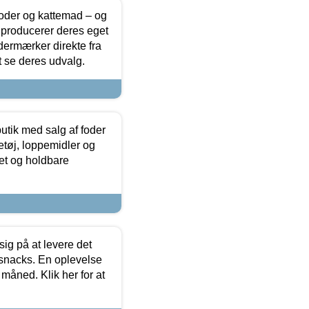
foder og kattemad – og
 producerer deres eget
dermærker direkte fra
t se deres udvalg.
utik med salg af foder
etøj, loppemidler og
tet og holdbare
sig på at levere det
 snacks. En oplevelse
 måned. Klik her for at