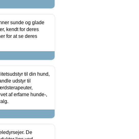
enner sunde og glade
r, kendt for deres
r for at se deres
tetsudstyr til din hund,
ndle udstyr til
ærdsterapeuter,
øvet af erfarne hunde-,
alg.
æledyrsejer. De