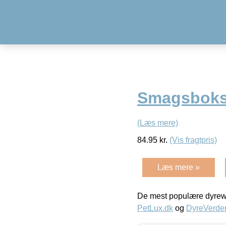
Smagsboks –
(Læs mere)
84.95
kr.
(Vis fragtpris)
Læs mere »
De mest populære dyrewe
PetLux.dk
og
DyreVerde