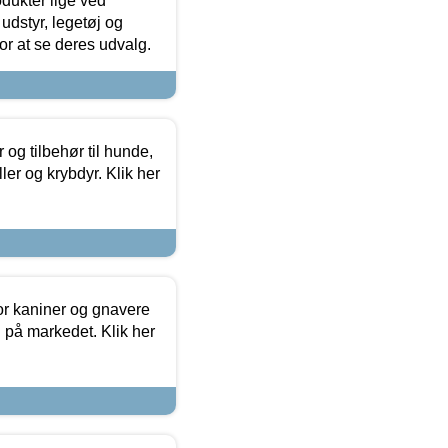
odukter lige ved
udstyr, legetøj og
 for at se deres udvalg.
og tilbehør til hunde,
ller og krybdyr. Klik her
or kaniner og gnavere
g på markedet. Klik her