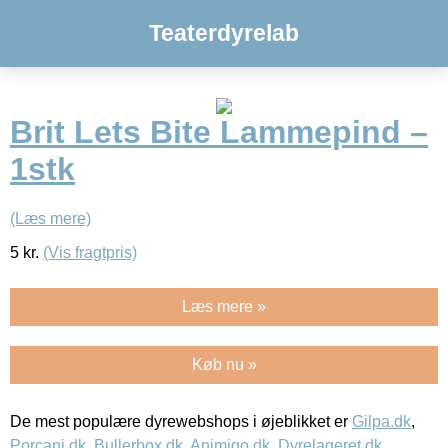
Teaterdyrelab
Brit Lets Bite Lammepind –
1stk
(Læs mere)
5
kr.
(Vis fragtpris)
Læs mere »
Køb nu »
De mest populære dyrewebshops i øjeblikket er
Gilpa.dk
,
Porcani.dk
,
Bullerbox.dk
,
Animigo.dk
,
Dyrelageret.dk
,