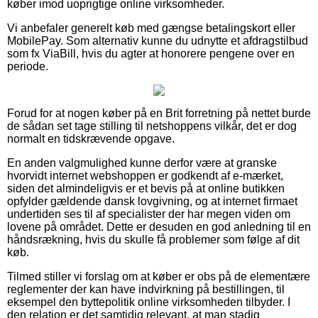
køber imod uoprigtige online virksomheder.
Vi anbefaler generelt køb med gængse betalingskort eller
MobilePay. Som alternativ kunne du udnytte et afdragstilbud
som fx ViaBill, hvis du agter at honorere pengene over en
periode.
Forud for at nogen køber på en Brit forretning på nettet burde
de sådan set tage stilling til netshoppens vilkår, det er dog
normalt en tidskrævende opgave.
En anden valgmulighed kunne derfor være at granske
hvorvidt internet webshoppen er godkendt af e-mærket,
siden det almindeligvis er et bevis på at online butikken
opfylder gældende dansk lovgivning, og at internet firmaet
undertiden ses til af specialister der har megen viden om
lovene på området. Dette er desuden en god anledning til en
håndsrækning, hvis du skulle få problemer som følge af dit
køb.
Tilmed stiller vi forslag om at køber er obs på de elementære
reglementer der kan have indvirkning på bestillingen, til
eksempel den byttepolitik online virksomheden tilbyder. I
den relation er det samtidig relevant, at man stadig