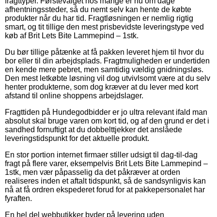
fragttyper. Førstevalget hos mange er nu om dage
afhentningssteder, så du nemt selv kan hente de købte
produkter når du har tid. Fragtløsningen er nemlig rigtig
smart, og tit tillige den mest prisbevidste leveringstype ved
køb af Brit Lets Bite Lammepind – 1stk.
Du bør tillige påtænke at få pakken leveret hjem til hvor du
bor eller til din arbejdsplads. Fragtmuligheden er undertiden
en kende mere pebret, men samtidig vældig gnidningsløs.
Den mest letkøbte løsning vil dog utvivlsomt være at du selv
henter produkterne, som dog kræver at du lever med kort
afstand til online shoppens arbejdslager.
Fragttiden på Hundegodbidder er jo ultra relevant ifald man
absolut skal bruge varen om kort tid, og af den grund er det i
sandhed fornuftigt at du dobbelttjekker det anslåede
leveringstidspunkt for det aktuelle produkt.
En stor portion internet firmaer stiller udsigt til dag-til-dag
fragt på flere varer, eksempelvis Brit Lets Bite Lammepind –
1stk, men vær påpasselig da det påkræver at orden
realiseres inden et aftalt tidspunkt, så de sandsynligvis kan
nå at få ordren ekspederet forud for at pakkepersonalet har
fyraften.
En hel del webbutikker byder på levering uden