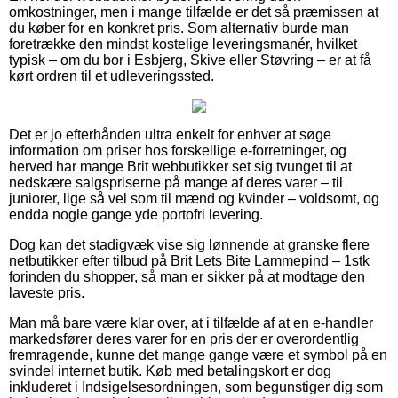
omkostninger, men i mange tilfælde er det så præmissen at
du køber for en konkret pris. Som alternativ burde man
foretrække den mindst kostelige leveringsmanér, hvilket
typisk – om du bor i Esbjerg, Skive eller Støvring – er at få
kørt ordren til et udleveringssted.
Det er jo efterhånden ultra enkelt for enhver at søge
information om priser hos forskellige e-forretninger, og
herved har mange Brit webbutikker set sig tvunget til at
nedskære salgspriserne på mange af deres varer – til
juniorer, lige så vel som til mænd og kvinder – voldsomt, og
endda nogle gange yde portofri levering.
Dog kan det stadigvæk vise sig lønnende at granske flere
netbutikker efter tilbud på Brit Lets Bite Lammepind – 1stk
forinden du shopper, så man er sikker på at modtage den
laveste pris.
Man må bare være klar over, at i tilfælde af at en e-handler
markedsfører deres varer for en pris der er overordentlig
fremragende, kunne det mange gange være et symbol på en
svindel internet butik. Køb med betalingskort er dog
inkluderet i Indsigelsesordningen, som begunstiger dig som