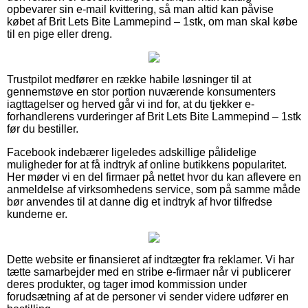
opbevarer sin e-mail kvittering, så man altid kan påvise
købet af Brit Lets Bite Lammepind – 1stk, om man skal købe
til en pige eller dreng.
Trustpilot medfører en række habile løsninger til at
gennemstøve en stor portion nuværende konsumenters
iagttagelser og herved går vi ind for, at du tjekker e-
forhandlerens vurderinger af Brit Lets Bite Lammepind – 1stk
før du bestiller.
Facebook indebærer ligeledes adskillige pålidelige
muligheder for at få indtryk af online butikkens popularitet.
Her møder vi en del firmaer på nettet hvor du kan aflevere en
anmeldelse af virksomhedens service, som på samme måde
bør anvendes til at danne dig et indtryk af hvor tilfredse
kunderne er.
Dette website er finansieret af indtægter fra reklamer. Vi har
tætte samarbejder med en stribe e-firmaer når vi publicerer
deres produkter, og tager imod kommission under
forudsætning af at de personer vi sender videre udfører en