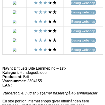
Besøg webshop
Besøg webshop
Besøg webshop
Besøg webshop
Besøg webshop
Besøg webshop
Navn:
Brit Lets Bite Lammepind – 1stk
Kategori:
Hundegodbidder
Producent:
Brit
Varenummer:
2304155
EAN:
Vurderet til
4.3
ud af 5 stjerner baseret på
46
anmeldelser
En stor portion internet shops giver efterhånden flere