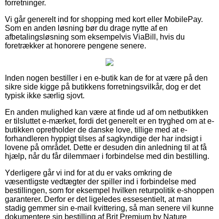
forretninger.
Vi går generelt ind for shopping med kort eller MobilePay.
Som en anden løsning bør du drage nytte af en
afbetalingsløsning som eksempelvis ViaBill, hvis du
foretrækker at honorere pengene senere.
Inden nogen bestiller i en e-butik kan de for at være på den
sikre side kigge på butikkens forretningsvilkår, dog er det
typisk ikke særlig sjovt.
En anden mulighed kan være at finde ud af om netbutikken
er tilsluttet e-mærket, fordi det generelt er en tryghed om at e-
butikken opretholder de danske love, tillige med at e-
forhandleren hyppigt tilses af sagkyndige der har indsigt i
lovene på området. Dette er desuden din anledning til at få
hjælp, når du får dilemmaer i forbindelse med din bestilling.
Yderligere går vi ind for at du er vaks omkring de
væsentligste vedtægter der spiller ind i forbindelse med
bestillingen, som for eksempel hvilken returpolitik e-shoppen
garanterer. Derfor er det ligeledes essesentielt, at man
stadig gemmer sin e-mail kvittering, så man senere vil kunne
dokumentere sin bestilling af Brit Premium by Nature