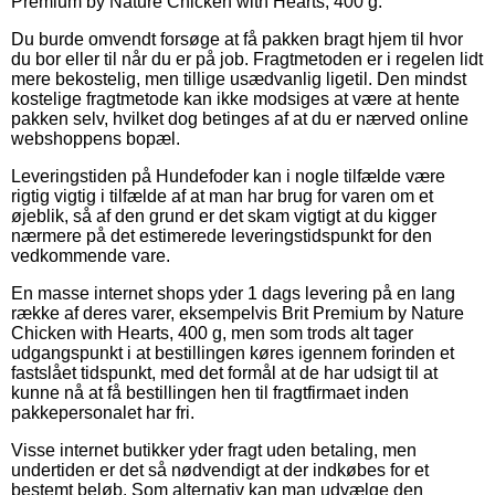
Premium by Nature Chicken with Hearts, 400 g.
Du burde omvendt forsøge at få pakken bragt hjem til hvor
du bor eller til når du er på job. Fragtmetoden er i regelen lidt
mere bekostelig, men tillige usædvanlig ligetil. Den mindst
kostelige fragtmetode kan ikke modsiges at være at hente
pakken selv, hvilket dog betinges af at du er nærved online
webshoppens bopæl.
Leveringstiden på Hundefoder kan i nogle tilfælde være
rigtig vigtig i tilfælde af at man har brug for varen om et
øjeblik, så af den grund er det skam vigtigt at du kigger
nærmere på det estimerede leveringstidspunkt for den
vedkommende vare.
En masse internet shops yder 1 dags levering på en lang
række af deres varer, eksempelvis Brit Premium by Nature
Chicken with Hearts, 400 g, men som trods alt tager
udgangspunkt i at bestillingen køres igennem forinden et
fastslået tidspunkt, med det formål at de har udsigt til at
kunne nå at få bestillingen hen til fragtfirmaet inden
pakkepersonalet har fri.
Visse internet butikker yder fragt uden betaling, men
undertiden er det så nødvendigt at der indkøbes for et
bestemt beløb. Som alternativ kan man udvælge den