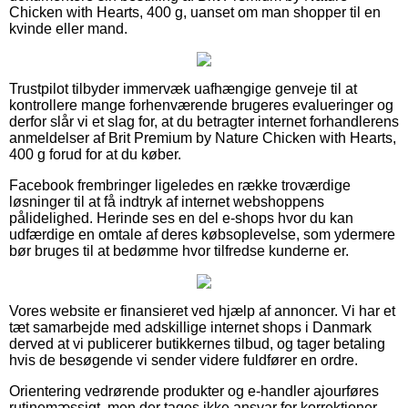
Chicken with Hearts, 400 g, uanset om man shopper til en
kvinde eller mand.
Trustpilot tilbyder immervæk uafhængige genveje til at
kontrollere mange forhenværende brugeres evalueringer og
derfor slår vi et slag for, at du betragter internet forhandlerens
anmeldelser af Brit Premium by Nature Chicken with Hearts,
400 g forud for at du køber.
Facebook frembringer ligeledes en række troværdige
løsninger til at få indtryk af internet webshoppens
pålidelighed. Herinde ses en del e-shops hvor du kan
udfærdige en omtale af deres købsoplevelse, som ydermere
bør bruges til at bedømme hvor tilfredse kunderne er.
Vores website er finansieret ved hjælp af annoncer. Vi har et
tæt samarbejde med adskillige internet shops i Danmark
derved at vi publicerer butikkernes tilbud, og tager betaling
hvis de besøgende vi sender videre fuldfører en ordre.
Orientering vedrørende produkter og e-handler ajourføres
rutinemæssigt, men der tages ikke ansvar for korrektioner