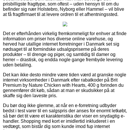
prisbilligste fragttype, som oftest – uden hensyn til om du
befinder sig nær Holstebro, Nyborg eller Hammel – vil blive
at få fragtfirmaet til at levere ordren til et afhentningssted.
Det er efterhånden virkelig fremkommeligt for enhver at finde
information om priser hos diverse online varehuse, og
herved har utallige internet forretninger i Danmark set sig
nødsaget til at formindske udsalgspriserne på deres
produkter – til drenge og piger, og samtidig til damer og
herrer – drastisk, og endda nogle gange frembyde levering
uden betaling.
Det kan ikke desto mindre være tiden værd at granske nogle
internet virksomheder i Danmark efter rabatkoder på Brit
Premium by Nature Chicken with Hearts, 400 g forinden du
gennemfører dit køb, sådan at man er skudsikker på at
skaffe sig den laveste pris.
Du bør dog ikke glemme, at når en e-forretning udbyder
bedst i test varer til en salgspris der anses for enormt letkøbt,
så bør det tit være et karakteristika der viser en snydagtig e-
handler. Shopping med kort er imidlertid inkluderet i en
vedtægt, som bistår dig som kunde imod fup internet