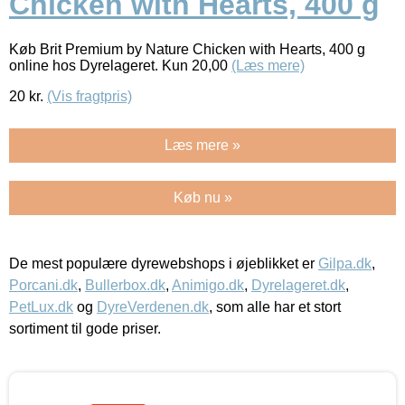
Chicken with Hearts, 400 g
Køb Brit Premium by Nature Chicken with Hearts, 400 g
online hos Dyrelageret. Kun 20,00
(Læs mere)
20
kr.
(Vis fragtpris)
Læs mere »
Køb nu »
De mest populære dyrewebshops i øjeblikket er
Gilpa.dk
,
Porcani.dk
,
Bullerbox.dk
,
Animigo.dk
,
Dyrelageret.dk
,
PetLux.dk
og
DyreVerdenen.dk
, som alle har et stort
sortiment til gode priser.