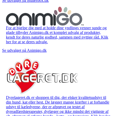
Se udvalget på Bullerbox.dk
For at hjælpe dig med at holde dine yndlings venner sunde og
glade tilbyder Animigo.dk et komplet udvalg af produkter,
kendt for deres naturlig godhed, sammen med nyttige råd. Klik
her for at se deres udvalg.
Se udvalget på Animigo.dk
Dyrelageret.dk er shoppen til dig, der elsker kvalitetsudstyr til
din hund, kat eller hest. De lægger mange kræfter i at forhandle
udstyr til kæledyrene, der er afprøvet og testet af
dyreadfærdsterapeuter, dyrlæger og ikke mindst det vigtigste af