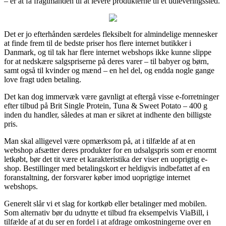
– er at få fragtmanden til at levere produkterne til et udleveringssted.
Det er jo efterhånden særdeles fleksibelt for almindelige mennesker
at finde frem til de bedste priser hos flere internet butikker i
Danmark, og til tak har flere internet webshops ikke kunne slippe
for at nedskære salgspriserne på deres varer – til babyer og børn,
samt også til kvinder og mænd – en hel del, og endda nogle gange
love fragt uden betaling.
Det kan dog immervæk være gavnligt at eftergå visse e-forretninger
efter tilbud på Brit Single Protein, Tuna & Sweet Potato – 400 g
inden du handler, således at man er sikret at indhente den billigste
pris.
Man skal alligevel være opmærksom på, at i tilfælde af at en
webshop afsætter deres produkter for en udsalgspris som er enormt
letkøbt, bør det tit være et karakteristika der viser en uoprigtig e-
shop. Bestillinger med betalingskort er heldigvis indbefattet af en
foranstaltning, der forsvarer køber imod uoprigtige internet
webshops.
Generelt slår vi et slag for kortkøb eller betalinger med mobilen.
Som alternativ bør du udnytte et tilbud fra eksempelvis ViaBill, i
tilfælde af at du ser en fordel i at afdrage omkostningerne over en