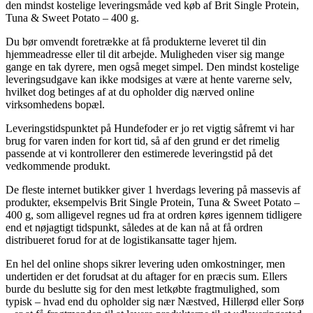
den mindst kostelige leveringsmåde ved køb af Brit Single Protein,
Tuna & Sweet Potato – 400 g.
Du bør omvendt foretrække at få produkterne leveret til din
hjemmeadresse eller til dit arbejde. Muligheden viser sig mange
gange en tak dyrere, men også meget simpel. Den mindst kostelige
leveringsudgave kan ikke modsiges at være at hente varerne selv,
hvilket dog betinges af at du opholder dig nærved online
virksomhedens bopæl.
Leveringstidspunktet på Hundefoder er jo ret vigtig såfremt vi har
brug for varen inden for kort tid, så af den grund er det rimelig
passende at vi kontrollerer den estimerede leveringstid på det
vedkommende produkt.
De fleste internet butikker giver 1 hverdags levering på massevis af
produkter, eksempelvis Brit Single Protein, Tuna & Sweet Potato –
400 g, som alligevel regnes ud fra at ordren køres igennem tidligere
end et nøjagtigt tidspunkt, således at de kan nå at få ordren
distribueret forud for at de logistikansatte tager hjem.
En hel del online shops sikrer levering uden omkostninger, men
undertiden er det forudsat at du aftager for en præcis sum. Ellers
burde du beslutte sig for den mest letkøbte fragtmulighed, som
typisk – hvad end du opholder sig nær Næstved, Hillerød eller Sorø