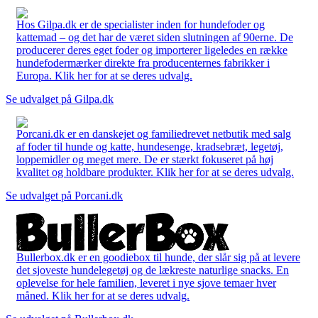
Hos Gilpa.dk er de specialister inden for hundefoder og
kattemad – og det har de været siden slutningen af 90erne. De
producerer deres eget foder og importerer ligeledes en række
hundefodermærker direkte fra producenternes fabrikker i
Europa. Klik her for at se deres udvalg.
Se udvalget på Gilpa.dk
Porcani.dk er en danskejet og familiedrevet netbutik med salg
af foder til hunde og katte, hundesenge, kradsebræt, legetøj,
loppemidler og meget mere. De er stærkt fokuseret på høj
kvalitet og holdbare produkter. Klik her for at se deres udvalg.
Se udvalget på Porcani.dk
Bullerbox.dk er en goodiebox til hunde, der slår sig på at levere
det sjoveste hundelegetøj og de lækreste naturlige snacks. En
oplevelse for hele familien, leveret i nye sjove temaer hver
måned. Klik her for at se deres udvalg.