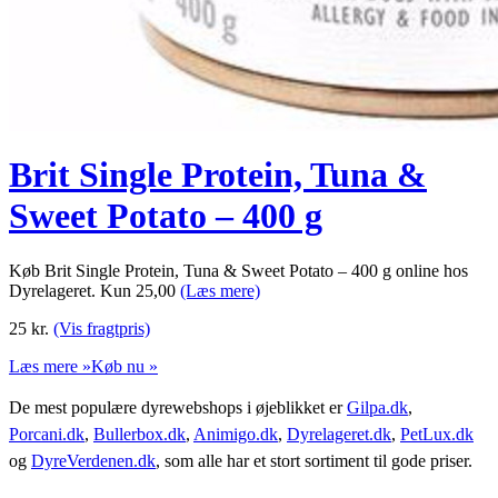
Brit Single Protein, Tuna &
Sweet Potato – 400 g
Køb Brit Single Protein, Tuna & Sweet Potato – 400 g online hos
Dyrelageret. Kun 25,00
(Læs mere)
25
kr.
(Vis fragtpris)
Læs mere »
Køb nu »
De mest populære dyrewebshops i øjeblikket er
Gilpa.dk
,
Porcani.dk
,
Bullerbox.dk
,
Animigo.dk
,
Dyrelageret.dk
,
PetLux.dk
og
DyreVerdenen.dk
, som alle har et stort sortiment til gode priser.