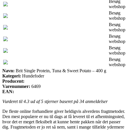
Besøg
webshop
Besøg
webshop
Besøg
webshop
Besøg
webshop
Besøg
webshop
Besøg
webshop
Navn:
Brit Single Protein, Tuna & Sweet Potato – 400 g
Kategori:
Hundefoder
Producent:
Varenummer:
6469
EAN:
Vurderet til
4.3
ud af 5 stjerner baseret på
34
anmeldelser
De fleste online forhandlere giver heldigvis alverdens fragtmetoder.
Den mest populære er nu til dags at få leveret til et afhentningssted,
hvor det er meget fleksibelt at kunne hente pakken når det passer
dig. Fragtmetoden er jo ret så nem, samt i mange tilfælde ydermere