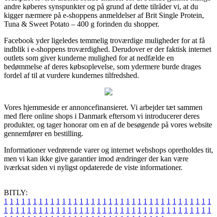
andre køberes synspunkter og på grund af dette tilråder vi, at du
kigger nærmere på e-shoppens anmeldelser af Brit Single Protein,
Tuna & Sweet Potato – 400 g forinden du shopper.
Facebook yder ligeledes temmelig troværdige muligheder for at få
indblik i e-shoppens troværdighed. Derudover er der faktisk internet
outlets som giver kunderne mulighed for at nedfælde en
bedømmelse af deres købsoplevelse, som ydermere burde drages
fordel af til at vurdere kundernes tilfredshed.
Vores hjemmeside er annoncefinansieret. Vi arbejder tæt sammen
med flere online shops i Danmark eftersom vi introducerer deres
produkter, og tager honorar om en af de besøgende på vores website
gennemfører en bestilling.
Informationer vedrørende varer og internet webshops opretholdes tit,
men vi kan ikke give garantier imod ændringer der kan være
iværksat siden vi nyligst opdaterede de viste informationer.
BITLY:
1
1
1
1
1
1
1
1
1
1
1
1
1
1
1
1
1
1
1
1
1
1
1
1
1
1
1
1
1
1
1
1
1
1
1
1
1
1
1
1
1
1
1
1
1
1
1
1
1
1
1
1
1
1
1
1
1
1
1
1
1
1
1
1
1
1
1
1
1
1
1
1