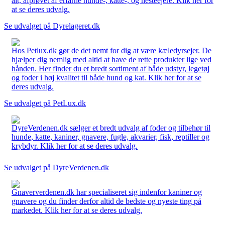
alt, afprøvet af erfarne hunde-, katte-, og hesteejere. Klik her for
at se deres udvalg.
Se udvalget på Dyrelageret.dk
Hos Petlux.dk gør de det nemt for dig at være kæledyrsejer. De
hjælper dig nemlig med altid at have de rette produkter lige ved
hånden. Her finder du et bredt sortiment af både udstyr, legetøj
og foder i høj kvalitet til både hund og kat. Klik her for at se
deres udvalg.
Se udvalget på PetLux.dk
DyreVerdenen.dk sælger et bredt udvalg af foder og tilbehør til
hunde, katte, kaniner, gnavere, fugle, akvarier, fisk, reptiller og
krybdyr. Klik her for at se deres udvalg.
Se udvalget på DyreVerdenen.dk
Gnaververdenen.dk har specialiseret sig indenfor kaniner og
gnavere og du finder derfor altid de bedste og nyeste ting på
markedet. Klik her for at se deres udvalg.