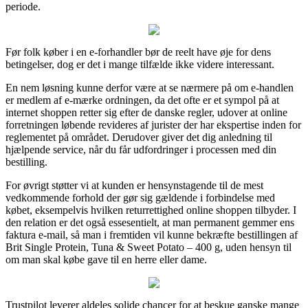
periode.
Før folk køber i en e-forhandler bør de reelt have øje for dens
betingelser, dog er det i mange tilfælde ikke videre interessant.
En nem løsning kunne derfor være at se nærmere på om e-handlen
er medlem af e-mærke ordningen, da det ofte er et sympol på at
internet shoppen retter sig efter de danske regler, udover at online
forretningen løbende revideres af jurister der har ekspertise inden for
reglementet på området. Derudover giver det dig anledning til
hjælpende service, når du får udfordringer i processen med din
bestilling.
For øvrigt støtter vi at kunden er hensynstagende til de mest
vedkommende forhold der gør sig gældende i forbindelse med
købet, eksempelvis hvilken returrettighed online shoppen tilbyder. I
den relation er det også essesentielt, at man permanent gemmer ens
faktura e-mail, så man i fremtiden vil kunne bekræfte bestillingen af
Brit Single Protein, Tuna & Sweet Potato – 400 g, uden hensyn til
om man skal købe gave til en herre eller dame.
Trustpilot leverer aldeles solide chancer for at beskue ganske mange