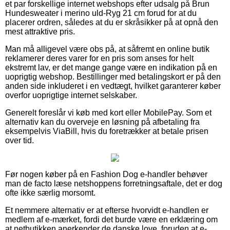
et par forskellige internet webshops efter udsalg på Brun
Hundesweater i merino uld-Ryg 21 cm forud for at du
placerer ordren, således at du er skråsikker på at opnå den
mest attraktive pris.
Man må alligevel være obs på, at såfremt en online butik
reklamerer deres varer for en pris som anses for helt
ekstremt lav, er det mange gange være en indikation på en
uoprigtig webshop. Bestillinger med betalingskort er på den
anden side inkluderet i en vedtægt, hvilket garanterer køber
overfor uoprigtige internet selskaber.
Generelt foreslår vi køb med kort eller MobilePay. Som et
alternativ kan du overveje en løsning på afbetaling fra
eksempelvis ViaBill, hvis du foretrækker at betale prisen
over tid.
Før nogen køber på en Fashion Dog e-handler behøver
man de facto læse netshoppens forretningsaftale, det er dog
ofte ikke særlig morsomt.
Et nemmere alternativ er at efterse hvorvidt e-handlen er
medlem af e-mærket, fordi det burde være en erklæring om
at netbutikken anerkender de danske love, foruden at e-