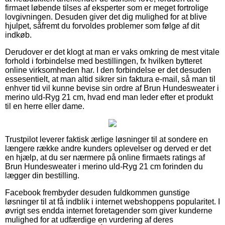
firmaet løbende tilses af eksperter som er meget fortrolige
lovgivningen. Desuden giver det dig mulighed for at blive
hjulpet, såfremt du forvoldes problemer som følge af dit
indkøb.
Derudover er det klogt at man er vaks omkring de mest vitale
forhold i forbindelse med bestillingen, fx hvilken bytteret
online virksomheden har. I den forbindelse er det desuden
essesentielt, at man altid sikrer sin faktura e-mail, så man til
enhver tid vil kunne bevise sin ordre af Brun Hundesweater i
merino uld-Ryg 21 cm, hvad end man leder efter et produkt
til en herre eller dame.
Trustpilot leverer faktisk ærlige løsninger til at sondere en
længere række andre kunders oplevelser og derved er det
en hjælp, at du ser nærmere på online firmaets ratings af
Brun Hundesweater i merino uld-Ryg 21 cm forinden du
lægger din bestilling.
Facebook frembyder desuden fuldkommen gunstige
løsninger til at få indblik i internet webshoppens popularitet. I
øvrigt ses endda internet foretagender som giver kunderne
mulighed for at udfærdige en vurdering af deres