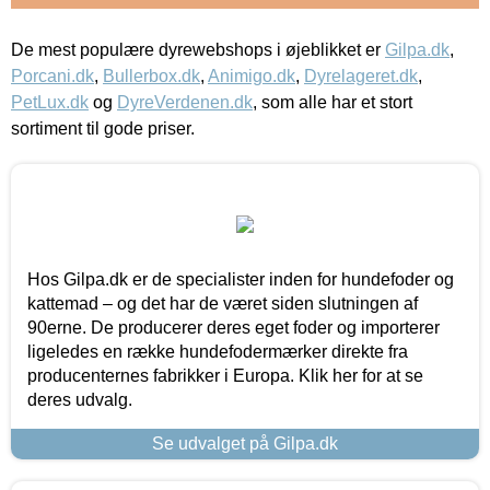
De mest populære dyrewebshops i øjeblikket er
Gilpa.dk
,
Porcani.dk
,
Bullerbox.dk
,
Animigo.dk
,
Dyrelageret.dk
,
PetLux.dk
og
DyreVerdenen.dk
, som alle har et stort
sortiment til gode priser.
Hos Gilpa.dk er de specialister inden for hundefoder og
kattemad – og det har de været siden slutningen af
90erne. De producerer deres eget foder og importerer
ligeledes en række hundefodermærker direkte fra
producenternes fabrikker i Europa. Klik her for at se
deres udvalg.
Se udvalget på Gilpa.dk