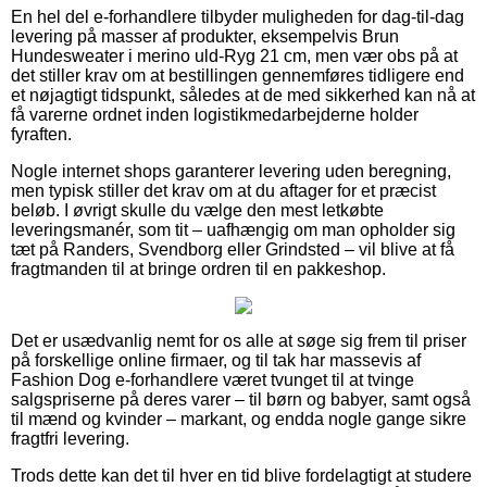
En hel del e-forhandlere tilbyder muligheden for dag-til-dag
levering på masser af produkter, eksempelvis Brun
Hundesweater i merino uld-Ryg 21 cm, men vær obs på at
det stiller krav om at bestillingen gennemføres tidligere end
et nøjagtigt tidspunkt, således at de med sikkerhed kan nå at
få varerne ordnet inden logistikmedarbejderne holder
fyraften.
Nogle internet shops garanterer levering uden beregning,
men typisk stiller det krav om at du aftager for et præcist
beløb. I øvrigt skulle du vælge den mest letkøbte
leveringsmanér, som tit – uafhængig om man opholder sig
tæt på Randers, Svendborg eller Grindsted – vil blive at få
fragtmanden til at bringe ordren til en pakkeshop.
Det er usædvanlig nemt for os alle at søge sig frem til priser
på forskellige online firmaer, og til tak har massevis af
Fashion Dog e-forhandlere været tvunget til at tvinge
salgspriserne på deres varer – til børn og babyer, samt også
til mænd og kvinder – markant, og endda nogle gange sikre
fragtfri levering.
Trods dette kan det til hver en tid blive fordelagtigt at studere