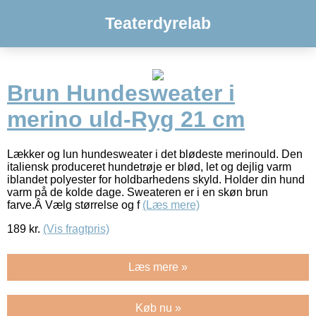
Teaterdyrelab
Brun Hundesweater i
merino uld-Ryg 21 cm
Lækker og lun hundesweater i det blødeste merinould. Den
italiensk produceret hundetrøje er blød, let og dejlig varm
iblandet polyester for holdbarhedens skyld. Holder din hund
varm på de kolde dage. Sweateren er i en skøn brun
farve.Â Vælg størrelse og f
(Læs mere)
189
kr.
(Vis fragtpris)
Læs mere »
Køb nu »