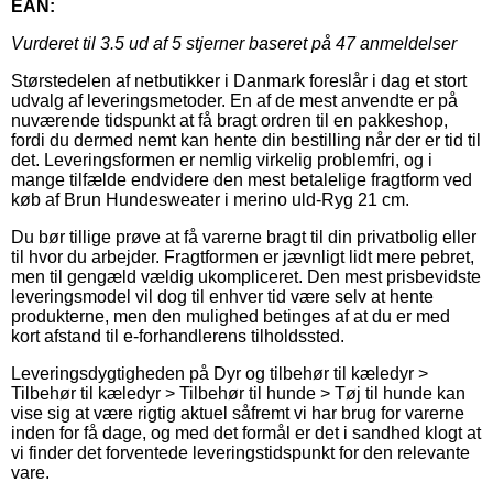
EAN:
Vurderet til
3.5
ud af 5 stjerner baseret på
47
anmeldelser
Størstedelen af netbutikker i Danmark foreslår i dag et stort
udvalg af leveringsmetoder. En af de mest anvendte er på
nuværende tidspunkt at få bragt ordren til en pakkeshop,
fordi du dermed nemt kan hente din bestilling når der er tid til
det. Leveringsformen er nemlig virkelig problemfri, og i
mange tilfælde endvidere den mest betalelige fragtform ved
køb af Brun Hundesweater i merino uld-Ryg 21 cm.
Du bør tillige prøve at få varerne bragt til din privatbolig eller
til hvor du arbejder. Fragtformen er jævnligt lidt mere pebret,
men til gengæld vældig ukompliceret. Den mest prisbevidste
leveringsmodel vil dog til enhver tid være selv at hente
produkterne, men den mulighed betinges af at du er med
kort afstand til e-forhandlerens tilholdssted.
Leveringsdygtigheden på Dyr og tilbehør til kæledyr >
Tilbehør til kæledyr > Tilbehør til hunde > Tøj til hunde kan
vise sig at være rigtig aktuel såfremt vi har brug for varerne
inden for få dage, og med det formål er det i sandhed klogt at
vi finder det forventede leveringstidspunkt for den relevante
vare.