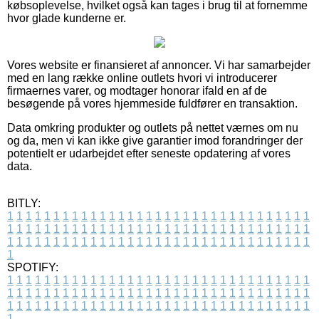
købsoplevelse, hvilket også kan tages i brug til at fornemme
hvor glade kunderne er.
Vores website er finansieret af annoncer. Vi har samarbejder
med en lang række online outlets hvori vi introducerer
firmaernes varer, og modtager honorar ifald en af de
besøgende på vores hjemmeside fuldfører en transaktion.
Data omkring produkter og outlets på nettet værnes om nu
og da, men vi kan ikke give garantier imod forandringer der
potentielt er udarbejdet efter seneste opdatering af vores
data.
BITLY:
1
1
1
1
1
1
1
1
1
1
1
1
1
1
1
1
1
1
1
1
1
1
1
1
1
1
1
1
1
1
1
1
1
1
1
1
1
1
1
1
1
1
1
1
1
1
1
1
1
1
1
1
1
1
1
1
1
1
1
1
1
1
1
1
1
1
1
1
1
1
1
1
1
1
1
1
1
1
1
1
1
1
1
1
1
1
1
1
1
1
1
1
1
1
1
1
1
1
1
1
SPOTIFY:
1
1
1
1
1
1
1
1
1
1
1
1
1
1
1
1
1
1
1
1
1
1
1
1
1
1
1
1
1
1
1
1
1
1
1
1
1
1
1
1
1
1
1
1
1
1
1
1
1
1
1
1
1
1
1
1
1
1
1
1
1
1
1
1
1
1
1
1
1
1
1
1
1
1
1
1
1
1
1
1
1
1
1
1
1
1
1
1
1
1
1
1
1
1
1
1
1
1
1
1