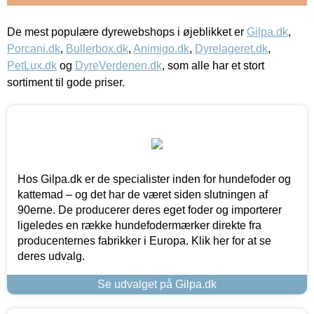
De mest populære dyrewebshops i øjeblikket er
Gilpa.dk
,
Porcani.dk
,
Bullerbox.dk
,
Animigo.dk
,
Dyrelageret.dk
,
PetLux.dk
og
DyreVerdenen.dk
, som alle har et stort
sortiment til gode priser.
Hos Gilpa.dk er de specialister inden for hundefoder og
kattemad – og det har de været siden slutningen af
90erne. De producerer deres eget foder og importerer
ligeledes en række hundefodermærker direkte fra
producenternes fabrikker i Europa. Klik her for at se
deres udvalg.
Se udvalget på Gilpa.dk