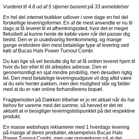
Vurderet til
4.8
ud af 5 stjerner baseret på
33
anmeldelser
En hel del internet butikker udlover i vore dage en hel del
forskellige leveringsformer. En af de mest anvendte er nu til
dags at få leveret til et afhentningssted, hvor det er meget
fleksibelt at kunne hente de købte varer når det passer dig
bedst. Den er jo usædvanlig fremkommelig, og mange
gange endvidere den mest betalelige type af levering ved
køb af Bucas Hals Power Turnout Combi.
Du kan lige så vel beslutte dig for at få ordren leveret hjem til
hvor du bor eller til dit arbejdes adresse. Den er
gennemsnitligt en sjat mindre prisbillig, men desuden rigtig
let. Den mest betalelige leveringsudgave vil dog altid være
at du selv henter pakken, men den mulighed står og falder
med at du er nær online forhandlerens bopæl.
Fragtperioden på Dækken tilbehør er jo ret aktuel når du har
behov for varerne med det samme, så herved er det ret
aktuelt at vi besigtiger leveringstidspunktet på det respektive
produkt.
En masse webshops reklamerer med 1 hverdags levering
på mange af deres produkter, eksempelvis Bucas Hals
Power Turnout Combi, men vær opmærksom på at det