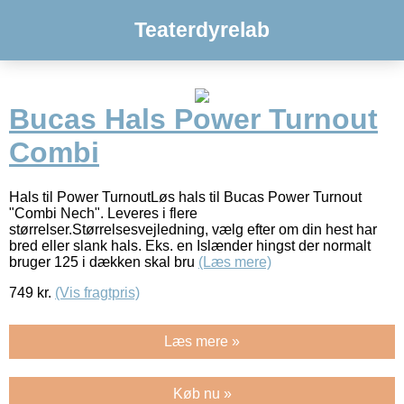
Teaterdyrelab
Bucas Hals Power Turnout
Combi
Hals til Power TurnoutLøs hals til Bucas Power Turnout
"Combi Nech". Leveres i flere
størrelser.Størrelsesvejledning, vælg efter om din hest har
bred eller slank hals. Eks. en Islænder hingst der normalt
bruger 125 i dækken skal bru
(Læs mere)
749
kr.
(Vis fragtpris)
Læs mere »
Køb nu »