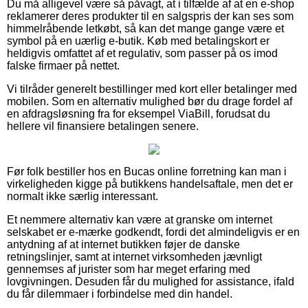
Du må alligevel være så påvagt, at i tilfælde af at en e-shop
reklamerer deres produkter til en salgspris der kan ses som
himmelråbende letkøbt, så kan det mange gange være et
symbol på en uærlig e-butik. Køb med betalingskort er
heldigvis omfattet af et regulativ, som passer på os imod
falske firmaer på nettet.
Vi tilråder generelt bestillinger med kort eller betalinger med
mobilen. Som en alternativ mulighed bør du drage fordel af
en afdragsløsning fra for eksempel ViaBill, forudsat du
hellere vil finansiere betalingen senere.
Før folk bestiller hos en Bucas online forretning kan man i
virkeligheden kigge på butikkens handelsaftale, men det er
normalt ikke særlig interessant.
Et nemmere alternativ kan være at granske om internet
selskabet er e-mærke godkendt, fordi det almindeligvis er en
antydning af at internet butikken føjer de danske
retningslinjer, samt at internet virksomheden jævnligt
gennemses af jurister som har meget erfaring med
lovgivningen. Desuden får du mulighed for assistance, ifald
du får dilemmaer i forbindelse med din handel.