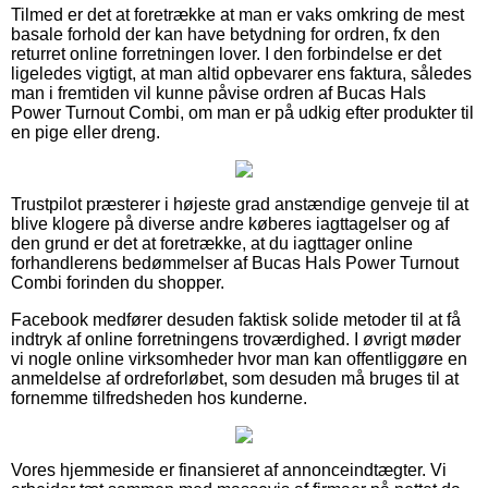
Tilmed er det at foretrække at man er vaks omkring de mest
basale forhold der kan have betydning for ordren, fx den
returret online forretningen lover. I den forbindelse er det
ligeledes vigtigt, at man altid opbevarer ens faktura, således
man i fremtiden vil kunne påvise ordren af Bucas Hals
Power Turnout Combi, om man er på udkig efter produkter til
en pige eller dreng.
Trustpilot præsterer i højeste grad anstændige genveje til at
blive klogere på diverse andre køberes iagttagelser og af
den grund er det at foretrække, at du iagttager online
forhandlerens bedømmelser af Bucas Hals Power Turnout
Combi forinden du shopper.
Facebook medfører desuden faktisk solide metoder til at få
indtryk af online forretningens troværdighed. I øvrigt møder
vi nogle online virksomheder hvor man kan offentliggøre en
anmeldelse af ordreforløbet, som desuden må bruges til at
fornemme tilfredsheden hos kunderne.
Vores hjemmeside er finansieret af annonceindtægter. Vi