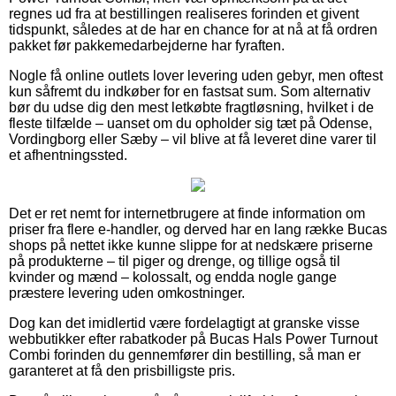
regnes ud fra at bestillingen realiseres forinden et givent
tidspunkt, således at de har en chance for at nå at få ordren
pakket før pakkemedarbejderne har fyraften.
Nogle få online outlets lover levering uden gebyr, men oftest
kun såfremt du indkøber for en fastsat sum. Som alternativ
bør du udse dig den mest letkøbte fragtløsning, hvilket i de
fleste tilfælde – uanset om du opholder sig tæt på Odense,
Vordingborg eller Sæby – vil blive at få leveret dine varer til
et afhentningssted.
Det er ret nemt for internetbrugere at finde information om
priser fra flere e-handler, og derved har en lang række Bucas
shops på nettet ikke kunne slippe for at nedskære priserne
på produkterne – til piger og drenge, og tillige også til
kvinder og mænd – kolossalt, og endda nogle gange
præstere levering uden omkostninger.
Dog kan det imidlertid være fordelagtigt at granske visse
webbutikker efter rabatkoder på Bucas Hals Power Turnout
Combi forinden du gennemfører din bestilling, så man er
garanteret at få den prisbilligste pris.