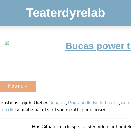
Teaterdyrelab
Bucas power t
Køb nu »
bshops i øjeblikket er
Gilpa.dk
,
Porcani.dk
,
Bullerbox.dk
,
Anim
nen.dk
, som alle har et stort sortiment til gode priser.
Hos Gilpa.dk er de specialister inden for hunde