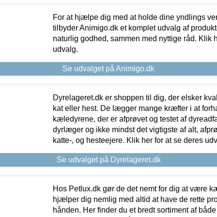
For at hjælpe dig med at holde dine yndlings v
tilbyder Animigo.dk et komplet udvalg af produkte
naturlig godhed, sammen med nyttige råd. Klik he
udvalg.
Se udvalget på Animigo.dk
Dyrelageret.dk er shoppen til dig, der elsker kvali
kat eller hest. De lægger mange kræfter i at forha
kæledyrene, der er afprøvet og testet af dyreadf
dyrlæger og ikke mindst det vigtigste af alt, afpr
katte-, og hesteejere. Klik her for at se deres udv
Se udvalget på Dyrelageret.dk
Hos Petlux.dk gør de det nemt for dig at være k
hjælper dig nemlig med altid at have de rette pr
hånden. Her finder du et bredt sortiment af både 