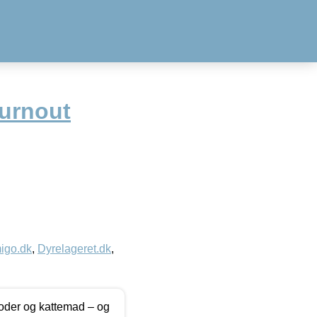
urnout
igo.dk
,
Dyrelageret.dk
,
foder og kattemad – og