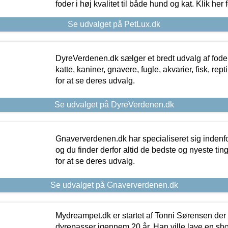
foder i høj kvalitet til både hund og kat. Klik her
Se udvalget på PetLux.dk
DyreVerdenen.dk sælger et bredt udvalg af foder 
katte, kaniner, gnavere, fugle, akvarier, fisk, repti
for at se deres udvalg.
Se udvalget på DyreVerdenen.dk
Gnaververdenen.dk har specialiseret sig indenf
og du finder derfor altid de bedste og nyeste tin
for at se deres udvalg.
Se udvalget på Gnaververdenen.dk
Mydreampet.dk er startet af Tonni Sørensen der
dyrepasser igennem 20 år. Han ville lave en sh