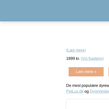
(Læs mere)
1899
kr.
(Vis fragtpris)
Læs mere »
De mest populære dyrewe
PetLux.dk
og
DyreVerde