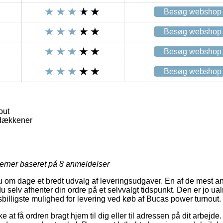
Besøg webshop
Besøg webshop
Besøg webshop
Besøg webshop
out
dækkener
jerner baseret på
8
anmeldelser
nu om dage et bredt udvalg af leveringsudgaver. En af de mest a
u selv afhenter din ordre på et selvvalgt tidspunkt. Den er jo ua
isbilligste mulighed for levering ved køb af Bucas power turnout.
e at få ordren bragt hjem til dig eller til adressen på dit arbejde