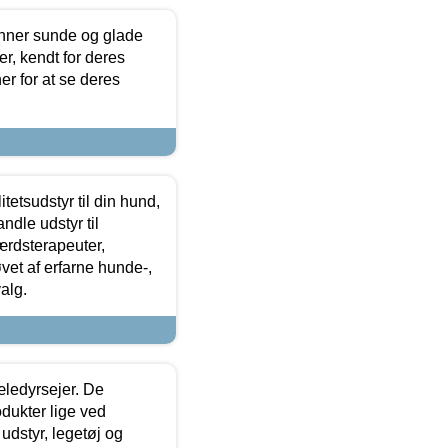
enner sunde og glade
r, kendt for deres
r for at se deres
tetsudstyr til din hund,
ndle udstyr til
ærdsterapeuter,
øvet af erfarne hunde-,
alg.
æledyrsejer. De
odukter lige ved
udstyr, legetøj og