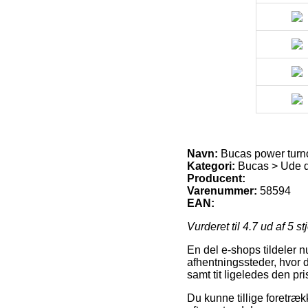
Navn:
Bucas power turn
Kategori:
Bucas > Ude 
Producent:
Varenummer:
58594
EAN:
Vurderet til
4.7
ud af 5 st
En del e-shops tildeler 
afhentningssteder, hvor d
samt tit ligeledes den pr
Du kunne tillige foretrækk