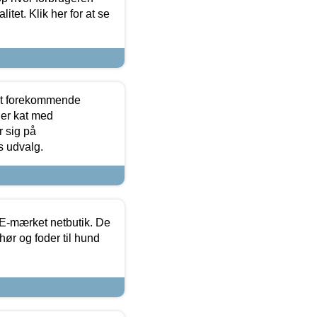
itet. Klik her for at se
est forekommende
ler kat med
r sig på
s udvalg.
E-mærket netbutik. De
hør og foder til hund