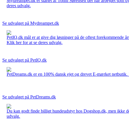
Mydreampet.dk er startet af Tonni Sørensen der har arbejdet som dyre
deres udvalg.
Se udvalget på Mydreampet.dk
PetIQ.dk mål er at give dig løsninger på de oftest forekommende års
Klik her for at se deres udvalg.
Se udvalget på PetIQ.dk
PetDreams.dk er en 100% dansk ejet og drevet E-mærket netbutik. De 
Se udvalget på PetDreams.dk
Du kan godt finde billigt hundeudstyr hos Dogshop.dk, men ikke det b
udvalg.