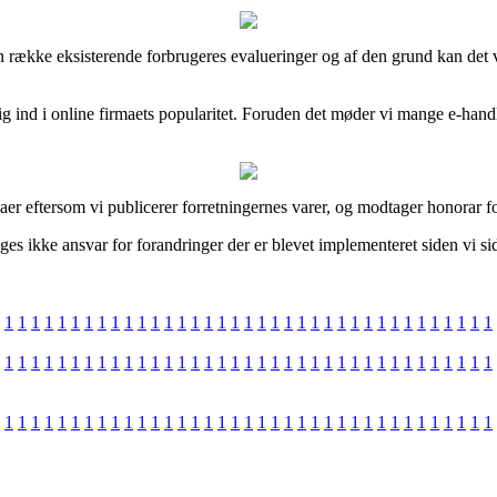
 en række eksisterende forbrugeres evalueringer og af den grund kan det
 kig ind i online firmaets popularitet. Foruden det møder vi mange e-ha
aer eftersom vi publicerer forretningernes varer, og modtager honorar fo
ages ikke ansvar for forandringer der er blevet implementeret siden vi s
1
1
1
1
1
1
1
1
1
1
1
1
1
1
1
1
1
1
1
1
1
1
1
1
1
1
1
1
1
1
1
1
1
1
1
1
1
1
1
1
1
1
1
1
1
1
1
1
1
1
1
1
1
1
1
1
1
1
1
1
1
1
1
1
1
1
1
1
1
1
1
1
1
1
1
1
1
1
1
1
1
1
1
1
1
1
1
1
1
1
1
1
1
1
1
1
1
1
1
1
1
1
1
1
1
1
1
1
1
1
1