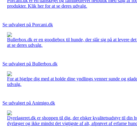
Porcani.dk er en danskejet og familiedrevet netbutik med salg af fo
produkter. Klik her for at se deres udvalg.
Se udvalget på Porcani.dk
Bullerbox.dk er en goodiebox til hunde, der slår sig på at levere de
at se deres udvalg.
Se udvalget på Bullerbox.dk
For at hjælpe dig med at holde dine yndlings venner sunde og glade
udvalg.
Se udvalget på Animigo.dk
Dyrelageret.dk er shoppen til dig, der elsker kvalitetsudstyr til din
dyrlæger og ikke mindst det vigtigste af alt, afprøvet af erfarne hund