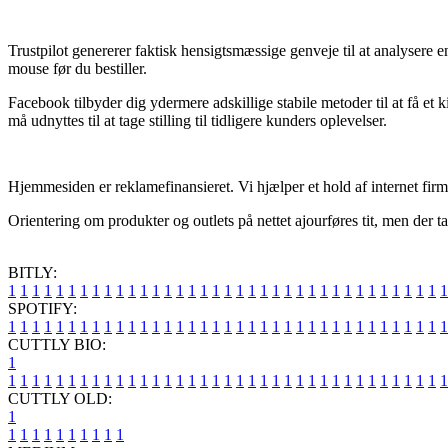
Trustpilot genererer faktisk hensigtsmæssige genveje til at analysere
mouse før du bestiller.
Facebook tilbyder dig ydermere adskillige stabile metoder til at få et
må udnyttes til at tage stilling til tidligere kunders oplevelser.
Hjemmesiden er reklamefinansieret. Vi hjælper et hold af internet firm
Orientering om produkter og outlets på nettet ajourføres tit, men der t
BITLY:
1
1
1
1
1
1
1
1
1
1
1
1
1
1
1
1
1
1
1
1
1
1
1
1
1
1
1
1
1
1
1
1
1
1
1
1
1
SPOTIFY:
1
1
1
1
1
1
1
1
1
1
1
1
1
1
1
1
1
1
1
1
1
1
1
1
1
1
1
1
1
1
1
1
1
1
1
1
1
CUTTLY BIO:
1
1
1
1
1
1
1
1
1
1
1
1
1
1
1
1
1
1
1
1
1
1
1
1
1
1
1
1
1
1
1
1
1
1
1
1
1
1
CUTTLY OLD:
1
1
1
1
1
1
1
1
1
1
1