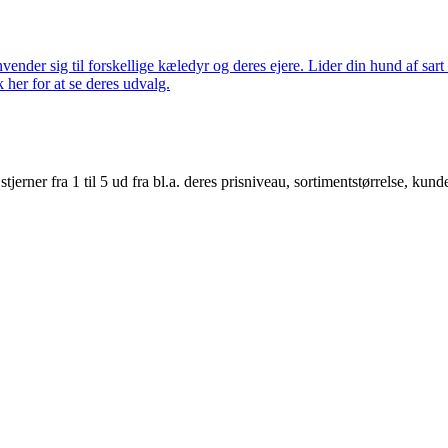
nder sig til forskellige kæledyr og deres ejere. Lider din hund af sart 
k her for at se deres udvalg.
er fra 1 til 5 ud fra bl.a. deres prisniveau, sortimentstørrelse, kunde