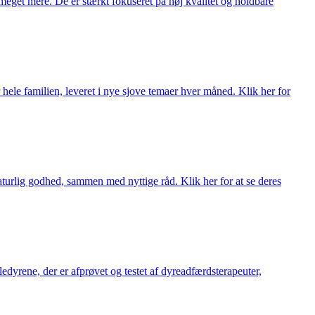
meget mere. De er stærkt fokuseret på høj kvalitet og holdbare
 hele familien, leveret i nye sjove temaer hver måned. Klik her for
turlig godhed, sammen med nyttige råd. Klik her for at se deres
æledyrene, der er afprøvet og testet af dyreadfærdsterapeuter,