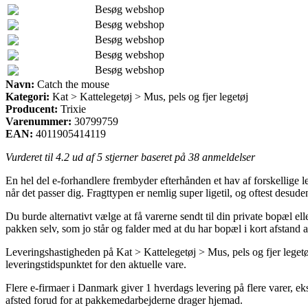
Besøg webshop
Besøg webshop
Besøg webshop
Besøg webshop
Besøg webshop
Navn:
Catch the mouse
Kategori:
Kat > Kattelegetøj > Mus, pels og fjer legetøj
Producent:
Trixie
Varenummer:
30799759
EAN:
4011905414119
Vurderet til
4.2
ud af 5 stjerner baseret på
38
anmeldelser
En hel del e-forhandlere frembyder efterhånden et hav af forskellige l
når det passer dig. Fragttypen er nemlig super ligetil, og oftest desud
Du burde alternativt vælge at få varerne sendt til din private bopæl ell
pakken selv, som jo står og falder med at du har bopæl i kort afstand 
Leveringshastigheden på Kat > Kattelegetøj > Mus, pels og fjer legetøj
leveringstidspunktet for den aktuelle vare.
Flere e-firmaer i Danmark giver 1 hverdags levering på flere varer, ek
afsted forud for at pakkemedarbejderne drager hjemad.