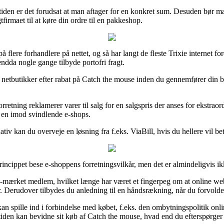
tiden er det forudsat at man aftager for en konkret sum. Desuden bør ma
firmaet til at køre din ordre til en pakkeshop.
å flere forhandlere på nettet, og så har langt de fleste Trixie internet fo
ndda nogle gange tilbyde portofri fragt.
netbutikker efter rabat på Catch the mouse inden du gennemfører din bes
etning reklamerer varer til salg for en salgspris der anses for ekstrao
er en imod svindlende e-shops.
iv kan du overveje en løsning fra f.eks. ViaBill, hvis du hellere vil be
princippet bese e-shoppens forretningsvilkår, men det er almindeligvis 
e-mærket medlem, hvilket længe har været et fingerpeg om at online web
r. Derudover tilbydes du anledning til en håndsrækning, når du forvold
kan spille ind i forbindelse med købet, f.eks. den ombytningspolitik onli
tiden kan bevidne sit køb af Catch the mouse, hvad end du efterspørger p