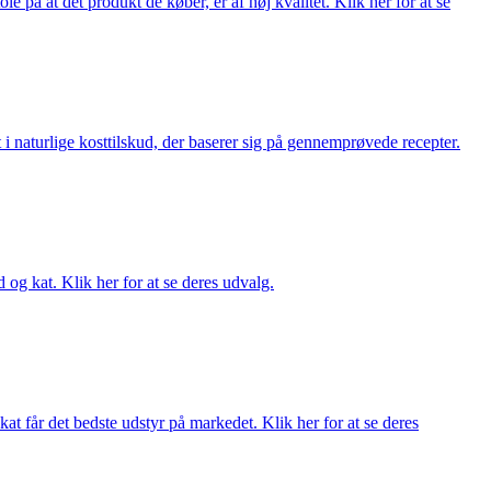
på at det produkt de køber, er af høj kvalitet. Klik her for at se
i naturlige kosttilskud, der baserer sig på gennemprøvede recepter.
og kat. Klik her for at se deres udvalg.
at får det bedste udstyr på markedet. Klik her for at se deres