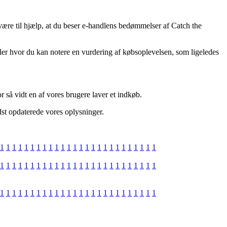
 være til hjælp, at du beser e-handlens bedømmelser af Catch the
ndler hvor du kan notere en vurdering af købsoplevelsen, som ligeledes
r så vidt en af vores brugere laver et indkøb.
idst opdaterede vores oplysninger.
1
1
1
1
1
1
1
1
1
1
1
1
1
1
1
1
1
1
1
1
1
1
1
1
1
1
1
1
1
1
1
1
1
1
1
1
1
1
1
1
1
1
1
1
1
1
1
1
1
1
1
1
1
1
1
1
1
1
1
1
1
1
1
1
1
1
1
1
1
1
1
1
1
1
1
1
1
1