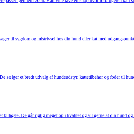
passer igennem 20 år. Han ville lave en shop hvor forbrugeren kan stole 
ager til sygdom og mistrivsel hos din hund eller kat med udgangspunkt 
sælger et bredt udvalg af hundeudstyr, kattetilbehør og foder til hund 
illigste. De går rigtig meget op i kvalitet og vil gerne at din hund og k