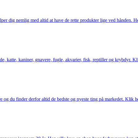
er dig nemlig med altid at have de rette produkter lige ved hånden. Her 
 katte, kaniner, gnavere, fugle, akvarier, fisk, reptiller og krybdyr. Kl
og du finder derfor altid de bedste og nyeste ting på markedet. Klik he