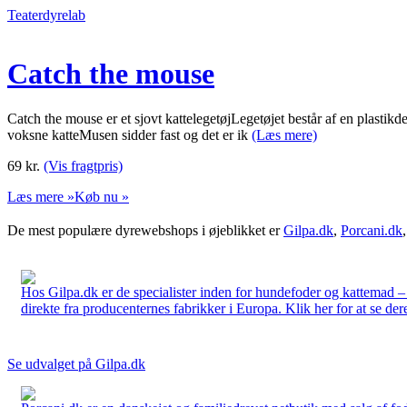
Teaterdyrelab
Catch the mouse
Catch the mouse er et sjovt kattelegetøjLegetøjet består af en plastikde
voksne katteMusen sidder fast og det er ik
(Læs mere)
69
kr.
(Vis fragtpris)
Læs mere »
Køb nu »
De mest populære dyrewebshops i øjeblikket er
Gilpa.dk
,
Porcani.dk
Hos Gilpa.dk er de specialister inden for hundefoder og kattemad –
direkte fra producenternes fabrikker i Europa. Klik her for at se der
Se udvalget på Gilpa.dk