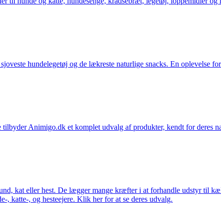
der til hunde og katte, hundesenge, kradsebræt, legetøj, loppemidler og 
t sjoveste hundelegetøj og de lækreste naturlige snacks. En oplevelse for
 tilbyder Animigo.dk et komplet udvalg af produkter, kendt for deres na
 hund, kat eller hest. De lægger mange kræfter i at forhandle udstyr til k
e-, katte-, og hesteejere. Klik her for at se deres udvalg.