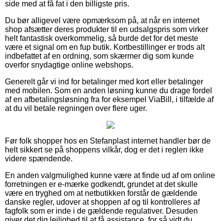
side med at få fat i den billigste pris.
Du bør alligevel være opmærksom på, at når en internet
shop afsætter deres produkter til en udsalgspris som virker
helt fantastisk overkommelig, så burde det for det meste
være et signal om en fup butik. Kortbestillinger er trods alt
indbefattet af en ordning, som skærmer dig som kunde
overfor snydagtige online webshops.
Generelt går vi ind for betalinger med kort eller betalinger
med mobilen. Som en anden løsning kunne du drage fordel
af en afbetalingsløsning fra for eksempel ViaBill, i tilfælde af
at du vil betale regningen over flere uger.
Før folk shopper hos en Stefanplast internet handler bør de
helt sikkert se på shoppens vilkår, dog er det i reglen ikke
videre spændende.
En anden valgmulighed kunne være at finde ud af om online
forretningen er e-mærke godkendt, grundet at det skulle
være en tryghed om at netbutikken forstår de gældende
danske regler, udover at shoppen af og til kontrolleres af
fagfolk som er inde i de gældende regulativer. Desuden
giver det dig lejlighed til at få assistance, for så vidt du