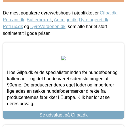
De mest populære dyrewebshops i øjeblikket er
Gilpa.dk
,
Porcani.dk
,
Bullerbox.dk
,
Animigo.dk
,
Dyrelageret.dk
,
PetLux.dk
og
DyreVerdenen.dk
, som alle har et stort
sortiment til gode priser.
Hos Gilpa.dk er de specialister inden for hundefoder og
kattemad – og det har de været siden slutningen af
90erne. De producerer deres eget foder og importerer
ligeledes en række hundefodermærker direkte fra
producenternes fabrikker i Europa. Klik her for at se
deres udvalg.
Se udvalget på Gilpa.dk