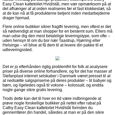
Easy Clean kattetoilet Hvid/stål, men vær opmærksom på at
det afhænger af at orden realiseres før et fast klokkeslæt, så
at de kan nå at få produkterne betjent inden medarbejderne
drager hjemad.
Flere online butikker sikrer fragtfri levering, men oftest er det
så nødvendigt at man shopper for en bestemt sum. Ellers må
man udse dig den mest betalelige leveringstype, som ofte –
uden hensyn til om du bor nær Taastrup, Hjørring eller
Helsinge – vil blive at få dem til at levere din pakke til et
udleveringssted.
Det er jo efterhånden rigtig problemfrit for folk at analysere
priser på diverse online forhandlere, og for det har masser af
Stefanplast internet selskaber i Danmark været presset til at
at nedsætte salgspriserne på deres produkter – til babyer og
børn, og ligeledes også til voksne – kolossalt, og endda
nogle gange sikre gratis levering.
Trods dette kan det til hver en tid være indbringende at
prøve nogle forskellige butikker på nettet efter rabat på
Cathy Easy Clean kattetoilet Hvid/stål forinden du
gennemfører din handel, således at man er på den sikre