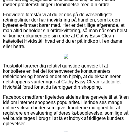
møder problemstillinger i forbindelse med din ordre.
Endvidere foreslår vi at du er obs på de væsentligste
retningslinjer der har indvirkning på handlen, som fx den
bytteret e-firmaet kører med. Her er det tillige afgørende, at
man altid beholder sin ordrekvittering, så man når som helst
vil kunne dokumentere sin ordre af Cathy Easy Clean
kattetoilet Hvid/stål, hvad end du er på indkøb til en dame
eller herre.
Trustpilot forærer dig relativt gunstige genveje til at
kontrollere en hel del forhenværende konsumenters
reflektioner og herved er det en hjælp, at du eksaminerer
netshoppens vurderinger af Cathy Easy Clean kattetoilet
Hvid/stål forud for at du færdiggør din shopping.
Facebook medfører ligeledes aldeles fine genveje til at få en
idé om internet shoppens popularitet. Herinde ses mange
online virksomheder som giver kunderne mulighed for at
registrere en evaluering af deres købsoplevelse, som lige så
vel burde tages i brug til at få et indtryk af tidligere kunders
oplevelser.