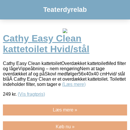
Teaterdyrelab
Cathy Easy Clean
kattetoilet Hvid/stål
Cathy Easy Clean kattetoiletOverdækket kattetoiletMed filter
og lågeVippeåbning – nem rengøringNem at tage
overdækket af og påSkovl medfølger56x40x40 cmHvid/ stål
blåÂ Cathy Easy Clean er et overdækket kattetoilet. Toilettet
indeholder filter, som tager e
(Læs mere)
249
kr.
(Vis fragtpris)
Læs mere »
Køb nu »