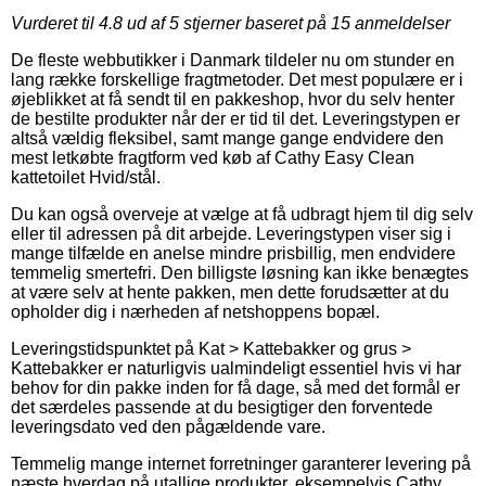
Vurderet til
4.8
ud af 5 stjerner baseret på
15
anmeldelser
De fleste webbutikker i Danmark tildeler nu om stunder en
lang række forskellige fragtmetoder. Det mest populære er i
øjeblikket at få sendt til en pakkeshop, hvor du selv henter
de bestilte produkter når der er tid til det. Leveringstypen er
altså vældig fleksibel, samt mange gange endvidere den
mest letkøbte fragtform ved køb af Cathy Easy Clean
kattetoilet Hvid/stål.
Du kan også overveje at vælge at få udbragt hjem til dig selv
eller til adressen på dit arbejde. Leveringstypen viser sig i
mange tilfælde en anelse mindre prisbillig, men endvidere
temmelig smertefri. Den billigste løsning kan ikke benægtes
at være selv at hente pakken, men dette forudsætter at du
opholder dig i nærheden af netshoppens bopæl.
Leveringstidspunktet på Kat > Kattebakker og grus >
Kattebakker er naturligvis ualmindeligt essentiel hvis vi har
behov for din pakke inden for få dage, så med det formål er
det særdeles passende at du besigtiger den forventede
leveringsdato ved den pågældende vare.
Temmelig mange internet forretninger garanterer levering på
næste hverdag på utallige produkter, eksempelvis Cathy