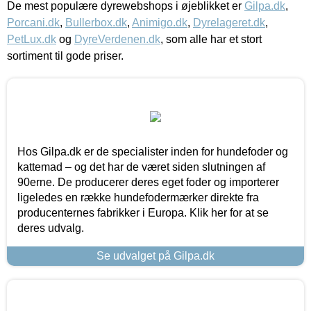
De mest populære dyrewebshops i øjeblikket er
Gilpa.dk
,
Porcani.dk
,
Bullerbox.dk
,
Animigo.dk
,
Dyrelageret.dk
,
PetLux.dk
og
DyreVerdenen.dk
, som alle har et stort
sortiment til gode priser.
Hos Gilpa.dk er de specialister inden for hundefoder og
kattemad – og det har de været siden slutningen af
90erne. De producerer deres eget foder og importerer
ligeledes en række hundefodermærker direkte fra
producenternes fabrikker i Europa. Klik her for at se
deres udvalg.
Se udvalget på Gilpa.dk