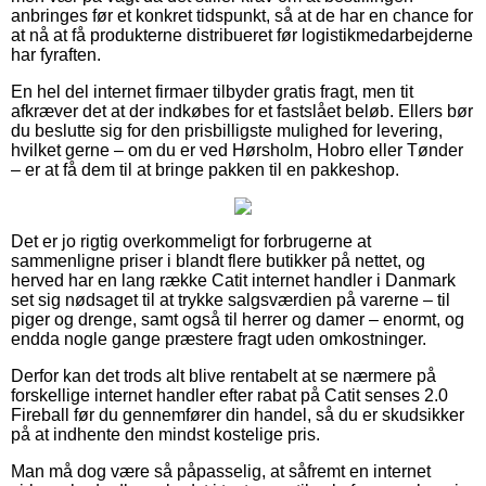
anbringes før et konkret tidspunkt, så at de har en chance for
at nå at få produkterne distribueret før logistikmedarbejderne
har fyraften.
En hel del internet firmaer tilbyder gratis fragt, men tit
afkræver det at der indkøbes for et fastslået beløb. Ellers bør
du beslutte sig for den prisbilligste mulighed for levering,
hvilket gerne – om du er ved Hørsholm, Hobro eller Tønder
– er at få dem til at bringe pakken til en pakkeshop.
Det er jo rigtig overkommeligt for forbrugerne at
sammenligne priser i blandt flere butikker på nettet, og
herved har en lang række Catit internet handler i Danmark
set sig nødsaget til at trykke salgsværdien på varerne – til
piger og drenge, samt også til herrer og damer – enormt, og
endda nogle gange præstere fragt uden omkostninger.
Derfor kan det trods alt blive rentabelt at se nærmere på
forskellige internet handler efter rabat på Catit senses 2.0
Fireball før du gennemfører din handel, så du er skudsikker
på at indhente den mindst kostelige pris.
Man må dog være så påpasselig, at såfremt en internet