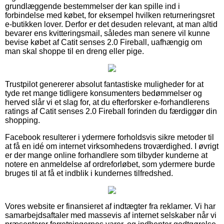
grundlæggende bestemmelser der kan spille ind i
forbindelse med købet, for eksempel hvilken returneringsret
e-butikken lover. Derfor er det desuden relevant, at man altid
bevarer ens kvitteringsmail, således man senere vil kunne
bevise købet af Catit senses 2.0 Fireball, uafhængig om
man skal shoppe til en dreng eller pige.
Trustpilot genererer absolut fantastiske muligheder for at
tyde ret mange tidligere konsumenters bedømmelser og
herved slår vi et slag for, at du efterforsker e-forhandlerens
ratings af Catit senses 2.0 Fireball forinden du færdiggør din
shopping.
Facebook resulterer i ydermere forholdsvis sikre metoder til
at få en idé om internet virksomhedens troværdighed. I øvrigt
er der mange online forhandlere som tilbyder kunderne at
notere en anmeldelse af ordreforløbet, som ydermere burde
bruges til at få et indblik i kundernes tilfredshed.
Vores website er finansieret af indtægter fra reklamer. Vi har
samarbejdsaftaler med massevis af internet selskaber når vi