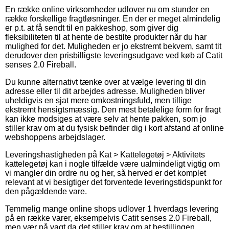
En række online virksomheder udlover nu om stunder en
række forskellige fragtløsninger. En der er meget almindelig
er p.t. at få sendt til en pakkeshop, som giver dig
fleksibiliteten til at hente de bestilte produkter når du har
mulighed for det. Muligheden er jo ekstremt bekvem, samt tit
derudover den prisbilligste leveringsudgave ved køb af Catit
senses 2.0 Fireball.
Du kunne alternativt tænke over at vælge levering til din
adresse eller til dit arbejdes adresse. Muligheden bliver
uheldigvis en sjat mere omkostningsfuld, men tillige
ekstremt hensigtsmæssig. Den mest betalelige form for fragt
kan ikke modsiges at være selv at hente pakken, som jo
stiller krav om at du fysisk befinder dig i kort afstand af online
webshoppens arbejdslager.
Leveringshastigheden på Kat > Kattelegetøj > Aktivitets
kattelegetøj kan i nogle tilfælde være ualmindeligt vigtig om
vi mangler din ordre nu og her, så herved er det komplet
relevant at vi besigtiger det forventede leveringstidspunkt for
den pågældende vare.
Temmelig mange online shops udlover 1 hverdags levering
på en række varer, eksempelvis Catit senses 2.0 Fireball,
men vær på vagt da det stiller krav om at bestillingen