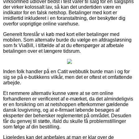
virksomhed udlover bedst i test varer til salg for en salgspris
der virker kolossalt lav, så kan det undertiden være en
indikator for en falsk netshop. Betalinger med kort er
imidlertid inkluderet i en foranstaltning, der beskytter dig
overfor uoprigtige online varehuse.
Generelt foreslår vi køb med kort eller betalinger med
mobilen. Som alternativ burde du vælge en afdragsløsning
som fx ViaBill, i tilfælde af at du efterspørger at afbetale
betalingen over et længere tidsrum.
Inden folk handler på en Catit webbutik burde man i og for
sig se på e-butikkens vilkår, men det er oftest et omfattende
arbejde.
Et nemmere alternativ kunne være at se om online
forhandleren er verificeret af e-mærket, da det almindeligvis
er en forsikring om at netshoppen efterkommer gældende
dansk lovgivning, og at e-firmaet løbende besøges af
eksperter der behersker reglementet på området. Desuden
får du genvej til støtte, ifald du skulle få problemstillinger
som følge af din bestilling.
Ligeledes kan det anbefales at man er klar over de