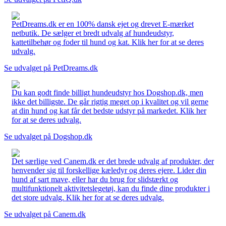
PetDreams.dk er en 100% dansk ejet og drevet E-mærket
netbutik. De sælger et bredt udvalg af hundeudstyr,
kattetilbehør og foder til hund og kat. Klik her for at se deres
udvalg.
Se udvalget på PetDreams.dk
Du kan godt finde billigt hundeudstyr hos Dogshop.dk, men
ikke det billigste. De går rigtig meget op i kvalitet og vil gerne
at din hund og kat får det bedste udstyr på markedet. Klik her
for at se deres udvalg.
Se udvalget på Dogshop.dk
Det særlige ved Canem.dk er det brede udvalg af produkter, der
henvender sig til forskellige kæledyr og deres ejere. Lider din
hund af sart mave, eller har du brug for slidstærkt og
multifunktionelt aktivitetslegetøj, kan du finde dine produkter i
det store udvalg. Klik her for at se deres udvalg.
Se udvalget på Canem.dk