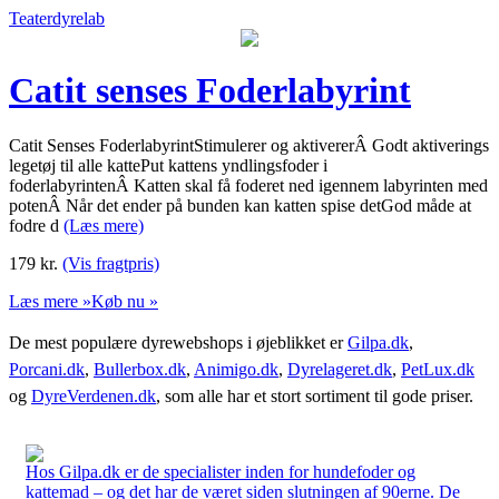
Teaterdyrelab
Catit senses Foderlabyrint
Catit Senses FoderlabyrintStimulerer og aktivererÂ Godt aktiverings
legetøj til alle kattePut kattens yndlingsfoder i
foderlabyrintenÂ Katten skal få foderet ned igennem labyrinten med
potenÂ Når det ender på bunden kan katten spise detGod måde at
fodre d
(Læs mere)
179
kr.
(Vis fragtpris)
Læs mere »
Køb nu »
De mest populære dyrewebshops i øjeblikket er
Gilpa.dk
,
Porcani.dk
,
Bullerbox.dk
,
Animigo.dk
,
Dyrelageret.dk
,
PetLux.dk
og
DyreVerdenen.dk
, som alle har et stort sortiment til gode priser.
Hos Gilpa.dk er de specialister inden for hundefoder og
kattemad – og det har de været siden slutningen af 90erne. De