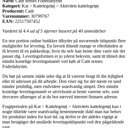
Navn:
Catit senses Foderlabyrint
Kategori:
Kat > Kattelegetøj > Aktivitets kattelegetøj
Producent:
Catit
Varenummer:
30799767
EAN:
22517507452
Vurderet til
4.4
ud af 5 stjerner baseret på
40
anmeldelser
En stor portion online butikker tilbyder på nuværende tidspunkt flere
muligheder for levering. En favorit iblandt mange er efterhånden at
få leveret til en pakkeshop, hvor du selv kan hente dine varer når det
passer dig. Leveringsformen er jo yderst bekvem, samt tit tilmed den
mindst kostelige leveringsmanér ved køb af Catit senses
Foderlabyrint.
Du bør på samme måde udse dig at få varerne bragt til din lejlighed
eller til adressen på dit arbejde. Den viser sig for det meste en tand
mindre prisbillig, men endvidere usædvanlig simpel. Den mindst
kostelige leveringsmanér er utvivlsomt at hente varerne selv, som
desværre afhænger af at du bor nærved internet firmaets adresse.
Fragtperioden på Kat > Kattelegetøj > Aktivitets kattelegetøj kan i
nogle tilfælde være usædvanlig bestemmende ifald man har behov
for produktet inden for kort tid, og derfor er det aldeles vigtigt at
man besigtiger det anslåede leveringstidspunkt ved den pågældende
vare.