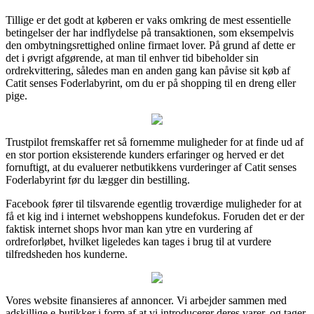
Tillige er det godt at køberen er vaks omkring de mest essentielle
betingelser der har indflydelse på transaktionen, som eksempelvis
den ombytningsrettighed online firmaet lover. På grund af dette er
det i øvrigt afgørende, at man til enhver tid bibeholder sin
ordrekvittering, således man en anden gang kan påvise sit køb af
Catit senses Foderlabyrint, om du er på shopping til en dreng eller
pige.
Trustpilot fremskaffer ret så fornemme muligheder for at finde ud af
en stor portion eksisterende kunders erfaringer og herved er det
fornuftigt, at du evaluerer netbutikkens vurderinger af Catit senses
Foderlabyrint før du lægger din bestilling.
Facebook fører til tilsvarende egentlig troværdige muligheder for at
få et kig ind i internet webshoppens kundefokus. Foruden det er der
faktisk internet shops hvor man kan ytre en vurdering af
ordreforløbet, hvilket ligeledes kan tages i brug til at vurdere
tilfredsheden hos kunderne.
Vores website finansieres af annoncer. Vi arbejder sammen med
adskillige e-butikker i form af at vi introducerer deres varer, og tager