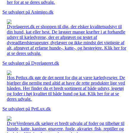
her for at se deres udvalg.
Se udvalget på Animigo.dk
Dyrelageret.dk er shoppen til dig, der elsker kvalitetsudstyr til
din hund, kat eller hest. De lægger mange kræfter i at forhandle
udstyr til kæledyrene, der er afprøvet og testet af
dyreadfærdsterapeuter, dyrlæger og ikke mindst det vigtigste af
alt, afprøvet af erfarne hunde-, katte-, og hesteejere. Klik her for
at se deres udvalg.
Se udvalget på Dyrelageret.dk
Hos Petlux.dk gør de det nemt for dig at være kæledyrsejer. De
hjælper dig nemlig med altid at have de rette produkter lige ved
hånden. Her finder du et bredt sortiment af både udstyr, legetøj
og foder i høj kvalitet til både hund og kat. Klik her for at se
deres udvalg.
Se udvalget på PetLux.dk
DyreVerdenen.dk sælger et bredt udvalg af foder og tilbehør til
hunde, katte, kaniner, gnavere, fugle, akvarier, fisk, reptiller og