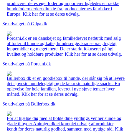
producerer deres eget foder og importerer ligeledes en række
hundefodermærker direkte fra producenternes fabrikker i
Europa. Klik her for at se deres udvalg.
Se udvalget på Gilpa.dk
Porcani.dk er en danskejet og familiedrevet netbutik med salg
af foder til hunde og katte, hundesenge, kradsebræt, legetøj,
loppemidler og meget mere. De er stærkt fokuseret på høj
kvalitet og holdbare produkter. Klik her for at se deres udvalg.
Se udvalget på Porcani.dk
Bullerbox.dk er en goodiebox til hunde, der slår sig på at levere
det sjoveste hundelegetøj og de lækreste naturlige snacks. En
oplevelse for hele familien, leveret i nye sjove temaer hver
måned. Klik her for at se deres udvalg.
Se udvalget på Bullerbox.dk
For at hjælpe dig med at holde dine yndlings venner sunde og
glade tilbyder Animigo.dk et komplet udvalg af produkter,
kendt for deres naturlig godhed, sammen med nyttige råd. Klik