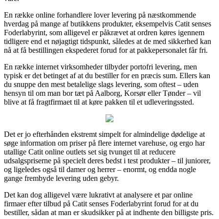
En række online forhandlere lover levering på næstkommende
hverdag på mange af butikkens produkter, eksempelvis Catit senses
Foderlabyrint, som alligevel er påkrævet at ordren køres igennem
tidligere end et nøjagtigt tidspunkt, således at de med sikkerhed kan
nå at få bestillingen ekspederet forud for at pakkepersonalet får fri.
En række internet virksomheder tilbyder portofri levering, men
typisk er det betinget af at du bestiller for en præcis sum. Ellers kan
du snuppe den mest betalelige slags levering, som oftest – uden
hensyn til om man bor tæt på Aalborg, Korsør eller Tønder – vil
blive at få fragtfirmaet til at køre pakken til et udleveringssted.
Det er jo efterhånden ekstremt simpelt for almindelige dødelige at
søge information om priser på flere internet varehuse, og ergo har
utallige Catit online outlets set sig tvunget til at reducere
udsalgspriserne på specielt deres bedst i test produkter – til juniorer,
og ligeledes også til damer og herrer – enormt, og endda nogle
gange frembyde levering uden gebyr.
Det kan dog alligevel være lukrativt at analysere et par online
firmaer efter tilbud på Catit senses Foderlabyrint forud for at du
bestiller, sådan at man er skudsikker på at indhente den billigste pris.