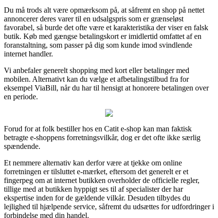
Du må trods alt være opmærksom på, at såfremt en shop på nettet
annoncerer deres varer til en udsalgspris som er grænseløst
favorabel, så burde det ofte være et karakteristika der viser en falsk
butik. Køb med gængse betalingskort er imidlertid omfattet af en
foranstaltning, som passer på dig som kunde imod svindlende
internet handler.
Vi anbefaler generelt shopping med kort eller betalinger med
mobilen. Alternativt kan du vælge et afbetalingstilbud fra for
eksempel ViaBill, når du har til hensigt at honorere betalingen over
en periode.
Forud for at folk bestiller hos en Catit e-shop kan man faktisk
betragte e-shoppens forretningsvilkår, dog er det ofte ikke særlig
spændende.
Et nemmere alternativ kan derfor være at tjekke om online
forretningen er tilsluttet e-mærket, eftersom det generelt er et
fingerpeg om at internet butikken overholder de officielle regler,
tillige med at butikken hyppigt ses til af specialister der har
ekspertise inden for de gældende vilkår. Desuden tilbydes du
lejlighed til hjælpende service, såfremt du udsættes for udfordringer i
forbindelse med din handel.