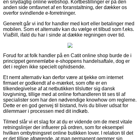
en snydagtig online webshop. Kortbestillinger er på den
anden side omfavnet af en foranstaltning, der dækker os
overfor svindlende e-forretninger.
Generelt går vi ind for handler med kort eller betalinger med
mobilen. Som et alternativ kan du vælge et tilbud som f.eks.
ViaBill, ifald du har i sinde at dække regningen over tid.
Forud for at folk handler på en Catit online shop burde de i
princippet gennemløbe e-shoppens handelsaftale, dog er
det i reglen ikke specielt ophidsende.
Et nemt alternativ kan derfor være at tjekke om internet
firmaet er godkendt af e-mærket, som ofte er en
tilkendegivelse af at netbutikken tilslutter sig dansk
lovgivning, tillige med at online forhandleren tit ses til af
specialister som har den nødvendige knowhow om reglerne.
Dette er en god genvej til bistand, hvis du bliver udsat for
dilemmaer i processen med dit indkøb.
Tilmed slår vi et slag for at du er vidende om de mest vitale
retningslinjer der influerer på ordren, som for eksempel
hvilken ombytningsret online butikken lover. I relation til det
er det tillige afgørende, at man permanent gemmer sin