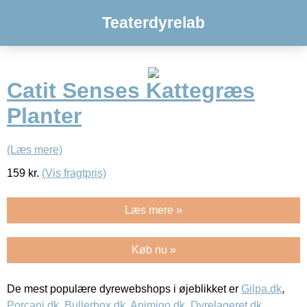
Teaterdyrelab
Catit Senses Kattegræs
Planter
(Læs mere)
159
kr.
(Vis fragtpris)
Læs mere »
Køb nu »
De mest populære dyrewebshops i øjeblikket er
Gilpa.dk
,
Porcani.dk
,
Bullerbox.dk
,
Animigo.dk
,
Dyrelageret.dk
,