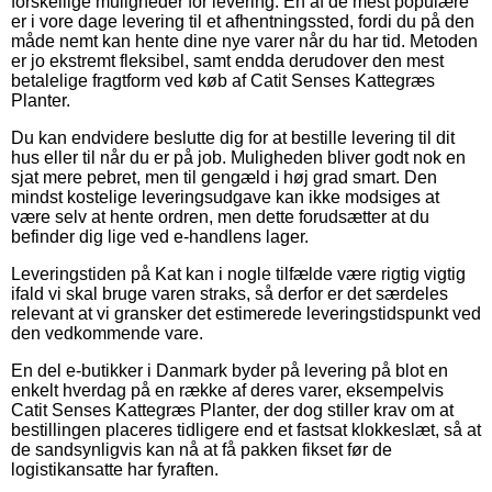
forskellige muligheder for levering. En af de mest populære
er i vore dage levering til et afhentningssted, fordi du på den
måde nemt kan hente dine nye varer når du har tid. Metoden
er jo ekstremt fleksibel, samt endda derudover den mest
betalelige fragtform ved køb af Catit Senses Kattegræs
Planter.
Du kan endvidere beslutte dig for at bestille levering til dit
hus eller til når du er på job. Muligheden bliver godt nok en
sjat mere pebret, men til gengæld i høj grad smart. Den
mindst kostelige leveringsudgave kan ikke modsiges at
være selv at hente ordren, men dette forudsætter at du
befinder dig lige ved e-handlens lager.
Leveringstiden på Kat kan i nogle tilfælde være rigtig vigtig
ifald vi skal bruge varen straks, så derfor er det særdeles
relevant at vi gransker det estimerede leveringstidspunkt ved
den vedkommende vare.
En del e-butikker i Danmark byder på levering på blot en
enkelt hverdag på en række af deres varer, eksempelvis
Catit Senses Kattegræs Planter, der dog stiller krav om at
bestillingen placeres tidligere end et fastsat klokkeslæt, så at
de sandsynligvis kan nå at få pakken fikset før de
logistikansatte har fyraften.