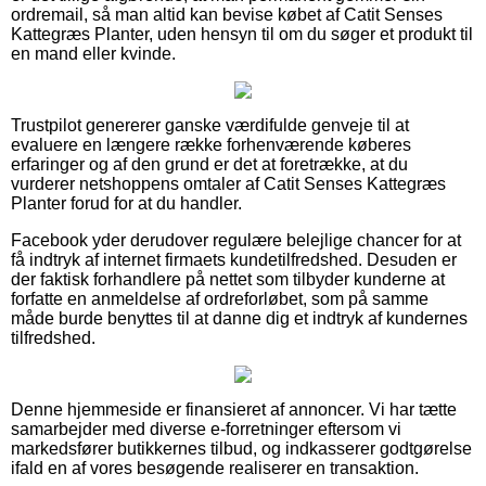
ordremail, så man altid kan bevise købet af Catit Senses
Kattegræs Planter, uden hensyn til om du søger et produkt til
en mand eller kvinde.
Trustpilot genererer ganske værdifulde genveje til at
evaluere en længere række forhenværende køberes
erfaringer og af den grund er det at foretrække, at du
vurderer netshoppens omtaler af Catit Senses Kattegræs
Planter forud for at du handler.
Facebook yder derudover regulære belejlige chancer for at
få indtryk af internet firmaets kundetilfredshed. Desuden er
der faktisk forhandlere på nettet som tilbyder kunderne at
forfatte en anmeldelse af ordreforløbet, som på samme
måde burde benyttes til at danne dig et indtryk af kundernes
tilfredshed.
Denne hjemmeside er finansieret af annoncer. Vi har tætte
samarbejder med diverse e-forretninger eftersom vi
markedsfører butikkernes tilbud, og indkasserer godtgørelse
ifald en af vores besøgende realiserer en transaktion.