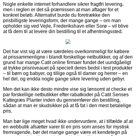
Nogle enkelte internet forhandlere sikrer fragtfri levering,
men i reglen er det så præmissen at man aftager for et
konkret beløb. Alternativt burde du foretrække den
prisbilligste leveringsform, der mange gange – om man
opholder sig ved Vejle, Frederikshavn eller Sorø – vil blive
at få dem til at levere din bestilling til et afhentningssted.
Det har vist sig at være særdeles overkommeligt for købere
at prissammenligne i blandt forskellige netbutikker, og af den
grund har mange Catit online firmaer fundet det uundgåeligt
at trykke prisniveauet på specielt deres bedst i test produkter
– til børn og babyer, og tillige også til damer og herrer – en
hel del, og endda nogle gange sikre levering uden gebyr.
Men det kan ikke desto mindre vise sig lønsomt at checke et
par forskellige netbutikker efter rabatkoder på Catit Senses
Kattegræs Planter inden du gennemfører din bestilling,
sådan at man er skudsikker på at få fat i den mest betalelige
pris.
Man bør lige meget hvad ikke undervurdere, at i tilfælde af at
en webbutik afsætter varer til en pris som anses for mystisk
fremragende, bør det mange gange være et kendetegn på