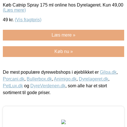
Køb Catnip Spray 175 ml online hos Dyrelageret. Kun 49,00
(Læs mere)
49
kr.
(Vis fragtpris)
Læs mere »
Køb nu »
De mest populære dyrewebshops i øjeblikket er
Gilpa.dk
,
Porcani.dk
,
Bullerbox.dk
,
Animigo.dk
,
Dyrelageret.dk
,
PetLux.dk
og
DyreVerdenen.dk
, som alle har et stort
sortiment til gode priser.