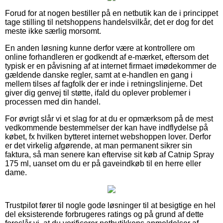
Forud for at nogen bestiller på en netbutik kan de i princippet
tage stilling til netshoppens handelsvilkår, det er dog for det
meste ikke særlig morsomt.
En anden løsning kunne derfor være at kontrollere om
online forhandleren er godkendt af e-mærket, eftersom det
typisk er en påvisning af at internet firmaet imødekommer de
gældende danske regler, samt at e-handlen en gang i
mellem tilses af fagfolk der er inde i retningslinjerne. Det
giver dig genvej til støtte, ifald du oplever problemer i
processen med din handel.
For øvrigt slår vi et slag for at du er opmærksom på de mest
vedkommende bestemmelser der kan have indflydelse på
købet, fx hvilken bytteret internet webshoppen lover. Derfor
er det virkelig afgørende, at man permanent sikrer sin
faktura, så man senere kan eftervise sit køb af Catnip Spray
175 ml, uanset om du er på gaveindkøb til en herre eller
dame.
Trustpilot fører til nogle gode løsninger til at besigtige en hel
del eksisterende forbrugeres ratings og på grund af dette