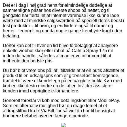
Det er i dag i høj grad nemt for almindelige dødelige at
sammenligne priser hos diverse shops på nettet, og til
gengæld har flertallet af internet varehuse ikke kunne lade
være med at mindske salgsværdien på specielt deres bedst i
test produkter – til børn, og endvidere også til damer og
herrer – enormt, og endda nogle gange frembyde fragt uden
betaling.
Derfor kan det til hver en tid blive fordelagtigt at analysere
enkelte webbutikker efter rabat på Catnip Spray 175 ml
inden du handler, således at man er velinformeret til at
indhente den bedste pris.
Du bør blot være obs på, at i tilfælde af at en butik afsætter et
produkt til en udsalgspris som er grænseløst fremragende,
bør det tit være et kendetegn på en uægte e-butik. Køb med
kort er ikke desto mindre en del af en lov, der assisterer
kunden imod uoprigtige e-forhandlere.
Generelt foreslår vi køb med betalingskort eller MobilePay.
Som en alternativ mulighed bør du drage fordel af et
afdragstilbud fra fx ViaBill, for så vidt du har til hensigt at
honorere beløbet over en længere periode.