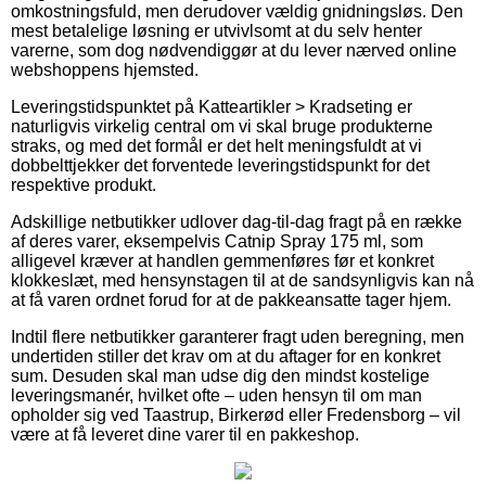
omkostningsfuld, men derudover vældig gnidningsløs. Den
mest betalelige løsning er utvivlsomt at du selv henter
varerne, som dog nødvendiggør at du lever nærved online
webshoppens hjemsted.
Leveringstidspunktet på Katteartikler > Kradseting er
naturligvis virkelig central om vi skal bruge produkterne
straks, og med det formål er det helt meningsfuldt at vi
dobbelttjekker det forventede leveringstidspunkt for det
respektive produkt.
Adskillige netbutikker udlover dag-til-dag fragt på en række
af deres varer, eksempelvis Catnip Spray 175 ml, som
alligevel kræver at handlen gemmenføres før et konkret
klokkeslæt, med hensynstagen til at de sandsynligvis kan nå
at få varen ordnet forud for at de pakkeansatte tager hjem.
Indtil flere netbutikker garanterer fragt uden beregning, men
undertiden stiller det krav om at du aftager for en konkret
sum. Desuden skal man udse dig den mindst kostelige
leveringsmanér, hvilket ofte – uden hensyn til om man
opholder sig ved Taastrup, Birkerød eller Fredensborg – vil
være at få leveret dine varer til en pakkeshop.