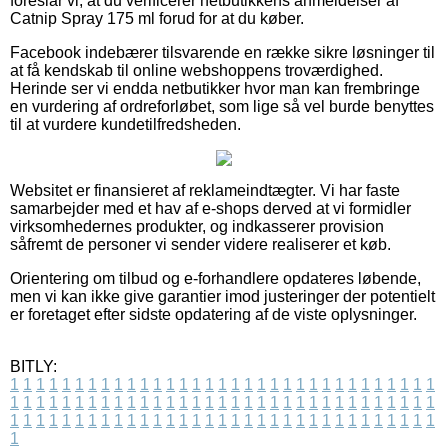
foreslår vi, at du verificerer netbutikkens anmeldelser af
Catnip Spray 175 ml forud for at du køber.
Facebook indebærer tilsvarende en række sikre løsninger til
at få kendskab til online webshoppens troværdighed.
Herinde ser vi endda netbutikker hvor man kan frembringe
en vurdering af ordreforløbet, som lige så vel burde benyttes
til at vurdere kundetilfredsheden.
Websitet er finansieret af reklameindtægter. Vi har faste
samarbejder med et hav af e-shops derved at vi formidler
virksomhedernes produkter, og indkasserer provision
såfremt de personer vi sender videre realiserer et køb.
Orientering om tilbud og e-forhandlere opdateres løbende,
men vi kan ikke give garantier imod justeringer der potentielt
er foretaget efter sidste opdatering af de viste oplysninger.
BITLY:
1
1
1
1
1
1
1
1
1
1
1
1
1
1
1
1
1
1
1
1
1
1
1
1
1
1
1
1
1
1
1
1
1
1
1
1
1
1
1
1
1
1
1
1
1
1
1
1
1
1
1
1
1
1
1
1
1
1
1
1
1
1
1
1
1
1
1
1
1
1
1
1
1
1
1
1
1
1
1
1
1
1
1
1
1
1
1
1
1
1
1
1
1
1
1
1
1
1
1
1