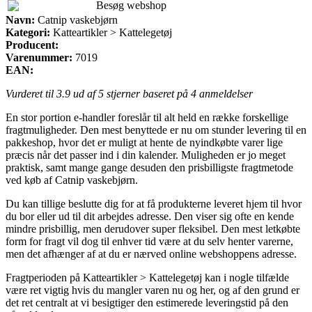
Besøg webshop
Navn:
Catnip vaskebjørn
Kategori:
Katteartikler > Kattelegetøj
Producent:
Varenummer:
7019
EAN:
Vurderet til
3.9
ud af 5 stjerner baseret på
4
anmeldelser
En stor portion e-handler foreslår til alt held en række forskellige
fragtmuligheder. Den mest benyttede er nu om stunder levering til en
pakkeshop, hvor det er muligt at hente de nyindkøbte varer lige
præcis når det passer ind i din kalender. Muligheden er jo meget
praktisk, samt mange gange desuden den prisbilligste fragtmetode
ved køb af Catnip vaskebjørn.
Du kan tillige beslutte dig for at få produkterne leveret hjem til hvor
du bor eller ud til dit arbejdes adresse. Den viser sig ofte en kende
mindre prisbillig, men derudover super fleksibel. Den mest letkøbte
form for fragt vil dog til enhver tid være at du selv henter varerne,
men det afhænger af at du er nærved online webshoppens adresse.
Fragtperioden på Katteartikler > Kattelegetøj kan i nogle tilfælde
være ret vigtig hvis du mangler varen nu og her, og af den grund er
det ret centralt at vi besigtiger den estimerede leveringstid på den