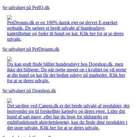
Se udvalget på PetIQ.dk
PetDreams.dk er en 100% dansk ejet og drevet E-mærket
netbutik. De sælger et bredt udvalg af hundeudstyr,
kattetilbehør og foder til hund og kat. Klik her for at se deres
udvalg.
Se udvalget på PetDreams.dk
Du kan godt finde billigt hundeudstyr hos Dogshop.dk, men
ikke det billigste. De går rigtig meget op i kvalitet og vil gerne
at din hund og kat får det bedste udstyr på markedet. Klik her
for at se deres udvalg.
Se udvalget på Dogshop.dk
Det særlige ved Canem.dk er det brede udvalg af produkter, der
henvender sig til forskellige kæledyr og deres ejere. Lider din
hund af sart mave, eller har du brug for slidstærkt og
multifunktionelt aktivitetslegetøj, kan du finde dine produkter i
det store udvalg. Klik her for at se deres udvalg.