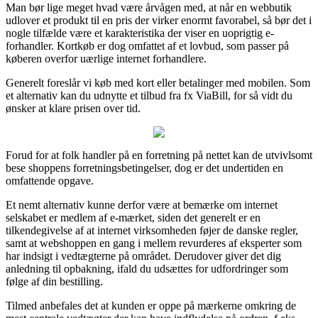
Man bør lige meget hvad være årvågen med, at når en webbutik
udlover et produkt til en pris der virker enormt favorabel, så bør det i
nogle tilfælde være et karakteristika der viser en uoprigtig e-
forhandler. Kortkøb er dog omfattet af et lovbud, som passer på
køberen overfor uærlige internet forhandlere.
Generelt foreslår vi køb med kort eller betalinger med mobilen. Som
et alternativ kan du udnytte et tilbud fra fx ViaBill, for så vidt du
ønsker at klare prisen over tid.
Forud for at folk handler på en forretning på nettet kan de utvivlsomt
bese shoppens forretningsbetingelser, dog er det undertiden en
omfattende opgave.
Et nemt alternativ kunne derfor være at bemærke om internet
selskabet er medlem af e-mærket, siden det generelt er en
tilkendegivelse af at internet virksomheden føjer de danske regler,
samt at webshoppen en gang i mellem revurderes af eksperter som
har indsigt i vedtægterne på området. Derudover giver det dig
anledning til opbakning, ifald du udsættes for udfordringer som
følge af din bestilling.
Tilmed anbefales det at kunden er oppe på mærkerne omkring de