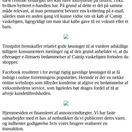
mest centrale vedtægter der kan have indflydelse på ordren, f.eks.
hvilken bytteret e-handlen har. På grund af dette er det på samme
måde relevant, at man permanent bevarer ens kvittering på e-mail,
således man en anden gang vil kunne vidne om sit køb af Catnip
vaskebjørn, ligegyldigt om man skal købe gave til en voksen eller et
barn.
Trustpilot fremskaffer relativt gode løsninger til at vurdere adskillige
tidligere konsumenters meninger og af den grund anbefaler vi, at du
eftersøger e-firmaets bedømmelser af Catnip vaskebjørn forinden du
shopper.
Facebook resulterer i for øvrigt rigtig gavnlige løsninger til at få
indsigt i online forretningens popularitet. Herinde er der en række
online webshops som tilbyder kunderne at afgive en bedømmelse af
virksomhedens service, som ligeledes bør drages fordel af til at
afveje kundetilfredsheden.
Hjemmesiden er finansieret af annonceindtægter. Vi har faste
samarbejder med et hav af netbutikker da vi publicerer deres varer,
og indhenter godtgørelse hvis vores brugere realiserer en
transaktion.