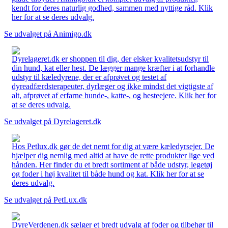
kendt for deres naturlig godhed, sammen med nyttige råd. Klik
her for at se deres udvalg.
Se udvalget på Animigo.dk
Dyrelageret.dk er shoppen til dig, der elsker kvalitetsudstyr til
din hund, kat eller hest. De lægger mange kræfter i at forhandle
udstyr til kæledyrene, der er afprøvet og testet af
dyreadfærdsterapeuter, dyrlæger og ikke mindst det vigtigste af
alt, afprøvet af erfarne hunde-, katte-, og hesteejere. Klik her for
at se deres udvalg.
Se udvalget på Dyrelageret.dk
Hos Petlux.dk gør de det nemt for dig at være kæledyrsejer. De
hjælper dig nemlig med altid at have de rette produkter lige ved
hånden. Her finder du et bredt sortiment af både udstyr, legetøj
og foder i høj kvalitet til både hund og kat. Klik her for at se
deres udvalg.
Se udvalget på PetLux.dk
DyreVerdenen.dk sælger et bredt udvalg af foder og tilbehør til