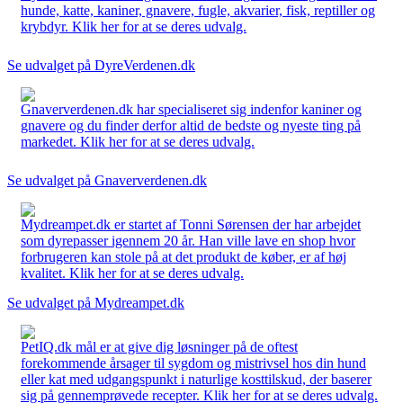
hunde, katte, kaniner, gnavere, fugle, akvarier, fisk, reptiller og
krybdyr. Klik her for at se deres udvalg.
Se udvalget på DyreVerdenen.dk
Gnaververdenen.dk har specialiseret sig indenfor kaniner og
gnavere og du finder derfor altid de bedste og nyeste ting på
markedet. Klik her for at se deres udvalg.
Se udvalget på Gnaververdenen.dk
Mydreampet.dk er startet af Tonni Sørensen der har arbejdet
som dyrepasser igennem 20 år. Han ville lave en shop hvor
forbrugeren kan stole på at det produkt de køber, er af høj
kvalitet. Klik her for at se deres udvalg.
Se udvalget på Mydreampet.dk
PetIQ.dk mål er at give dig løsninger på de oftest
forekommende årsager til sygdom og mistrivsel hos din hund
eller kat med udgangspunkt i naturlige kosttilskud, der baserer
sig på gennemprøvede recepter. Klik her for at se deres udvalg.