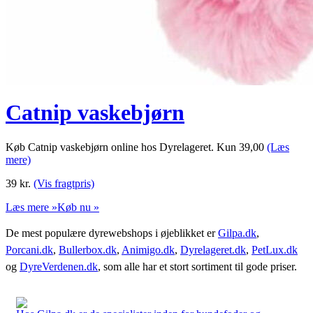
Catnip vaskebjørn
Køb Catnip vaskebjørn online hos Dyrelageret. Kun 39,00
(Læs
mere)
39
kr.
(Vis fragtpris)
Læs mere »
Køb nu »
De mest populære dyrewebshops i øjeblikket er
Gilpa.dk
,
Porcani.dk
,
Bullerbox.dk
,
Animigo.dk
,
Dyrelageret.dk
,
PetLux.dk
og
DyreVerdenen.dk
, som alle har et stort sortiment til gode priser.