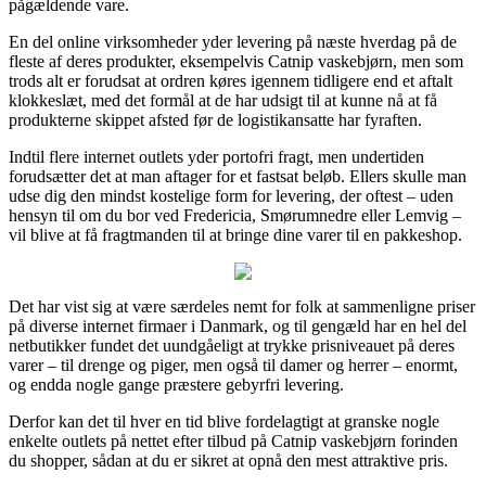
pågældende vare.
En del online virksomheder yder levering på næste hverdag på de
fleste af deres produkter, eksempelvis Catnip vaskebjørn, men som
trods alt er forudsat at ordren køres igennem tidligere end et aftalt
klokkeslæt, med det formål at de har udsigt til at kunne nå at få
produkterne skippet afsted før de logistikansatte har fyraften.
Indtil flere internet outlets yder portofri fragt, men undertiden
forudsætter det at man aftager for et fastsat beløb. Ellers skulle man
udse dig den mindst kostelige form for levering, der oftest – uden
hensyn til om du bor ved Fredericia, Smørumnedre eller Lemvig –
vil blive at få fragtmanden til at bringe dine varer til en pakkeshop.
Det har vist sig at være særdeles nemt for folk at sammenligne priser
på diverse internet firmaer i Danmark, og til gengæld har en hel del
netbutikker fundet det uundgåeligt at trykke prisniveauet på deres
varer – til drenge og piger, men også til damer og herrer – enormt,
og endda nogle gange præstere gebyrfri levering.
Derfor kan det til hver en tid blive fordelagtigt at granske nogle
enkelte outlets på nettet efter tilbud på Catnip vaskebjørn forinden
du shopper, sådan at du er sikret at opnå den mest attraktive pris.