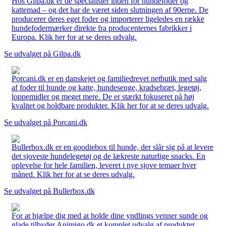
Hos Gilpa.dk er de specialister inden for hundefoder og
kattemad – og det har de været siden slutningen af 90erne. De
producerer deres eget foder og importerer ligeledes en række
hundefodermærker direkte fra producenternes fabrikker i
Europa. Klik her for at se deres udvalg.
Se udvalget på Gilpa.dk
Porcani.dk er en danskejet og familiedrevet netbutik med salg
af foder til hunde og katte, hundesenge, kradsebræt, legetøj,
loppemidler og meget mere. De er stærkt fokuseret på høj
kvalitet og holdbare produkter. Klik her for at se deres udvalg.
Se udvalget på Porcani.dk
Bullerbox.dk er en goodiebox til hunde, der slår sig på at levere
det sjoveste hundelegetøj og de lækreste naturlige snacks. En
oplevelse for hele familien, leveret i nye sjove temaer hver
måned. Klik her for at se deres udvalg.
Se udvalget på Bullerbox.dk
For at hjælpe dig med at holde dine yndlings venner sunde og
glade tilbyder Animigo.dk et komplet udvalg af produkter,